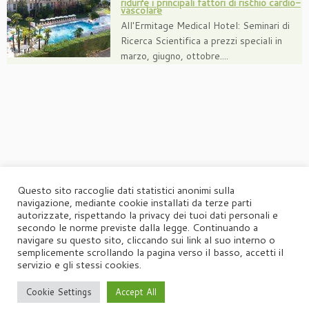
ridurre i principali fattori di rischio cardio-
vascolare
All'Ermitage Medical Hotel: Seminari di
Ricerca Scientifica a prezzi speciali in
marzo, giugno, ottobre....
Questo sito raccoglie dati statistici anonimi sulla
navigazione, mediante cookie installati da terze parti
autorizzate, rispettando la privacy dei tuoi dati personali e
secondo le norme previste dalla legge. Continuando a
navigare su questo sito, cliccando sui link al suo interno o
semplicemente scrollando la pagina verso il basso, accetti il
servizio e gli stessi cookies.
Cookie Settings
Accept All
·
© 2026
Agorà
·
Powered by
·
Designed con il
tema Customizr
·