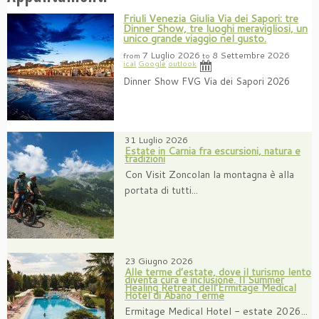
Friuli Venezia Giulia Via dei Sapori: tre
Dinner Show, tre luoghi meravigliosi, un
unico grande viaggio nel gusto.
7 Luglio 2026
8 Settembre 2026
from
to
ical
Google
outlook
Dinner Show FVG Via dei Sapori 2026
31 Luglio 2026
Estate in Carnia fra escursioni, natura e
tradizioni
Con Visit Zoncolan la montagna è alla
portata di tutti...
23 Giugno 2026
Alle terme d’estate, dove il turismo lento
diventa cura e inclusione. Il Summer
Healing Retreat dell’Ermitage Medical
Hotel di Abano Terme
Ermitage Medical Hotel - estate 2026...