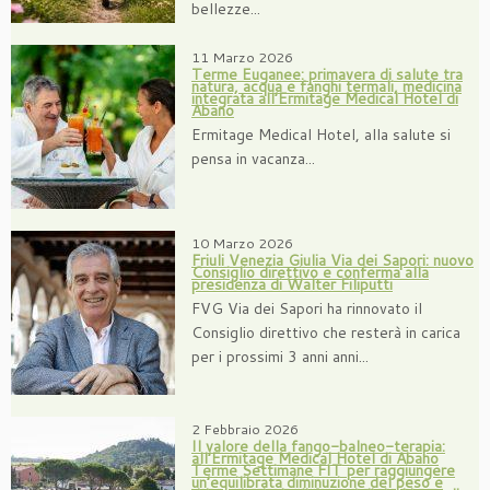
bellezze...
11 Marzo 2026
Terme Euganee: primavera di salute tra
natura, acqua e fanghi termali, medicina
integrata all’Ermitage Medical Hotel di
Abano
Ermitage Medical Hotel, alla salute si
pensa in vacanza...
10 Marzo 2026
Friuli Venezia Giulia Via dei Sapori: nuovo
Consiglio direttivo e conferma alla
presidenza di Walter Filiputti
FVG Via dei Sapori ha rinnovato il
Consiglio direttivo che resterà in carica
per i prossimi 3 anni anni...
2 Febbraio 2026
Il valore della fango-balneo-terapia:
all’Ermitage Medical Hotel di Abano
Terme Settimane FIT per raggiungere
un’equilibrata diminuzione del peso e