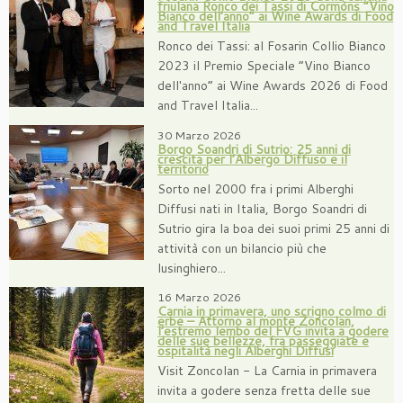
friulana Ronco dei Tassi di Cormòns “Vino
Bianco dell’anno” ai Wine Awards di Food
and Travel Italia
Ronco dei Tassi: al Fosarin Collio Bianco
2023 il Premio Speciale “Vino Bianco
dell'anno” ai Wine Awards 2026 di Food
and Travel Italia...
30 Marzo 2026
Borgo Soandri di Sutrio: 25 anni di
crescita per l’Albergo Diffuso e il
territorio
Sorto nel 2000 fra i primi Alberghi
Diffusi nati in Italia, Borgo Soandri di
Sutrio gira la boa dei suoi primi 25 anni di
attività con un bilancio più che
lusinghiero...
16 Marzo 2026
Carnia in primavera, uno scrigno colmo di
erbe – Attorno al monte Zoncolan,
l’estremo lembo del FVG invita a godere
delle sue bellezze, fra passeggiate e
ospitalità negli Alberghi Diffusi
Visit Zoncolan - La Carnia in primavera
invita a godere senza fretta delle sue