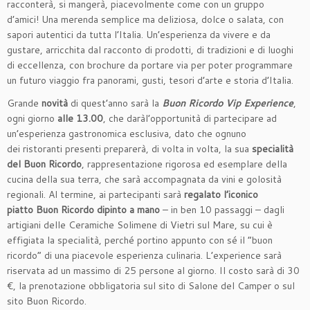
racconterà, si mangerà, piacevolmente come con un gruppo
d’amici! Una merenda semplice ma deliziosa, dolce o salata, con
sapori autentici da tutta l’Italia. Un’esperienza da vivere e da
gustare, arricchita dal racconto di prodotti, di tradizioni e di luoghi
di eccellenza, con brochure da portare via per poter programmare
un futuro viaggio fra panorami, gusti, tesori d’arte e storia d’Italia.
Grande
novità
di quest’anno sarà la
Buon Ricordo Vip Experience
,
ogni giorno
alle 13.00
, che daràl’opportunità di partecipare ad
un’esperienza gastronomica esclusiva, dato che ognuno
dei ristoranti presenti preparerà, di volta in volta, la sua
specialità
del Buon Ricordo
, rappresentazione rigorosa ed esemplare della
cucina della sua terra, che sarà accompagnata da vini e golosità
regionali. Al termine, ai partecipanti sarà
regalato l’iconico
piatto Buon Ricordo dipinto a mano
– in ben 10 passaggi – dagli
artigiani delle Ceramiche Solimene di Vietri sul Mare, su cui è
effigiata la specialità, perché portino appunto con sé il “buon
ricordo” di una piacevole esperienza culinaria. L’experience sarà
riservata ad un massimo di 25 persone al giorno. Il costo sarà di 30
€, la prenotazione obbligatoria sul sito di Salone del Camper o sul
sito Buon Ricordo.