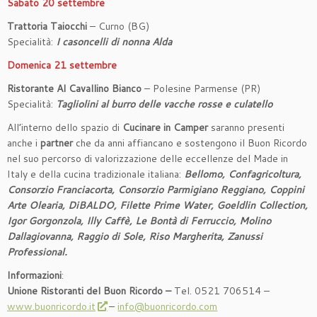
Sabato 20 settembre
Trattoria Taiocchi
– Curno (BG)
Specialità:
I casoncelli di nonna Alda
Domenica 21 settembre
Ristorante Al Cavallino Bianco
– Polesine Parmense (PR)
Specialità:
Tagliolini al burro delle vacche rosse e culatello
All’interno dello spazio di
Cucinare in Camper
saranno presenti
anche i
partner
che da anni affiancano e sostengono il Buon Ricordo
nel suo percorso di valorizzazione delle eccellenze del Made in
Italy e della cucina tradizionale italiana:
Bellomo, Confagricoltura,
Consorzio Franciacorta, Consorzio Parmigiano Reggiano, Coppini
Arte Olearia, DiBALDO, Filette Prime Water, Goeldlin Collection,
Igor Gorgonzola, Illy Caffè, Le Bontà di Ferruccio, Molino
Dallagiovanna, Raggio di Sole, Riso Margherita, Zanussi
Professional
.
Informazioni
:
Unione Ristoranti del Buon Ricordo –
Tel. 0521 706514 –
www.buonricordo.it
–
info@buonricordo.com