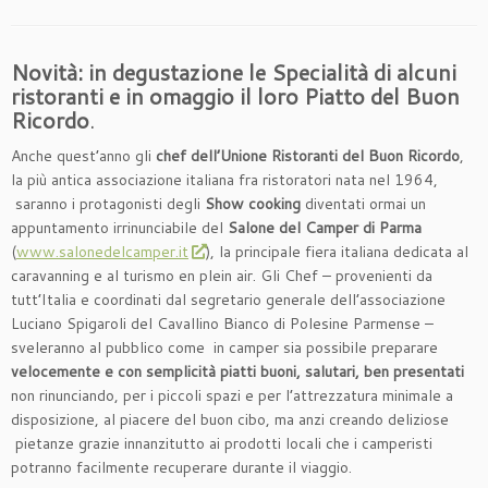
Novità: in degustazione le Specialità di alcuni
ristoranti
e in omaggio il loro Piatto del Buon
Ricordo
.
Anche quest’anno gli
chef
dell’Unione Ristoranti del Buon Ricordo
,
la più antica associazione italiana fra ristoratori nata nel 1964,
saranno i protagonisti degli
Show cooking
diventati ormai un
appuntamento irrinunciabile del
Salone del Camper di Parma
(
www.salonedelcamper.it
), la principale fiera italiana dedicata al
caravanning e al turismo en plein air. Gli Chef – provenienti da
tutt’Italia e coordinati dal segretario generale dell’associazione
Luciano Spigaroli del Cavallino Bianco di Polesine Parmense –
sveleranno al pubblico come in camper sia possibile preparare
velocemente e con semplicità piatti buoni, salutari, ben presentati
non rinunciando, per i piccoli spazi e per l’attrezzatura minimale a
disposizione, al piacere del buon cibo, ma anzi creando deliziose
pietanze grazie innanzitutto ai prodotti locali che i camperisti
potranno facilmente recuperare durante il viaggio.