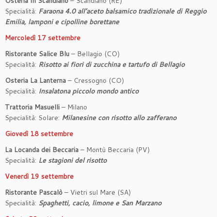
Osteria In Scandiano
– Scandiano (RE)
Specialità:
Faraona 4.0 all’aceto balsamico tradizionale di Reggio
Emilia, lamponi e cipolline borettane
Mercoledì 17 settembre
Ristorante Salice Blu
– Bellagio (CO)
Specialità:
Risotto ai fiori di zucchina e tartufo di Bellagio
Osteria La Lanterna
– Cressogno (CO)
Specialità:
Insalatona piccolo mondo antico
Trattoria Masuelli
– Milano
Specialità: Solare:
Milanesine con risotto allo zafferano
Giovedì 18 settembre
La Locanda dei Beccaria
– Montù Beccaria (PV)
Specialità:
Le stagioni del risotto
Venerdì 19 settembre
Ristorante Pascalò
– Vietri sul Mare (SA)
Specialità:
Spaghetti, cacio, limone e San Marzano