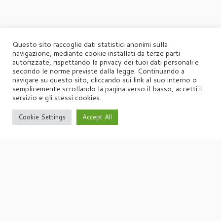
Questo sito raccoglie dati statistici anonimi sulla
navigazione, mediante cookie installati da terze parti
autorizzate, rispettando la privacy dei tuoi dati personali e
secondo le norme previste dalla legge. Continuando a
navigare su questo sito, cliccando sui link al suo interno o
semplicemente scrollando la pagina verso il basso, accetti il
servizio e gli stessi cookies.
Cookie Settings
Accept All
·
© 2026
Agorà
·
Powered by
·
Designed con il
tema Customizr
·
UFFICIO STAMPA
Agorà di Marina Tagliaferri
Via Matteotti 70, 34071 – Cormòns (GO)
P.IVA 00417590312
☏
Tel. +39 0481 62385
agora@studio-agora.it