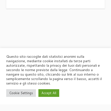
Questo sito raccoglie dati statistici anonimi sulla
navigazione, mediante cookie installati da terze parti
autorizzate, rispettando la privacy dei tuoi dati personali e
secondo le norme previste dalla legge. Continuando a
navigare su questo sito, cliccando sui link al suo interno o
semplicemente scrollando la pagina verso il basso, accetti il
servizio e gli stessi cookies.
Cookie Settings
Accept All
·
© 2026
Agorà
·
Powered by
·
Designed con il
tema Customizr
·
UFFICIO STAMPA