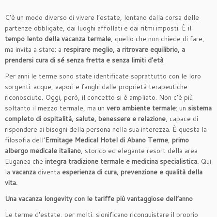
C’è un modo diverso di vivere l’estate, lontano dalla corsa delle
partenze obbligate, dai luoghi affollati e dai ritmi imposti. È il
tempo lento della vacanza termale
, quello che non chiede di fare,
ma invita a stare: a
respirare meglio, a ritrovare equilibrio, a
prendersi cura di sé senza fretta e senza limiti d’età
.
Per anni le terme sono state identificate soprattutto con le loro
sorgenti: acque, vapori e fanghi dalle proprietà terapeutiche
riconosciute. Oggi, però, il concetto si è ampliato. Non c’è più
soltanto il mezzo termale, ma un
vero ambiente termale
: un
sistema
completo di ospitalità, salute, benessere e relazione
, capace di
rispondere ai bisogni della persona nella sua interezza. È questa la
filosofia dell’
Ermitage Medical Hotel di Abano Terme
,
primo
albergo medicale italiano
, storico ed elegante resort della area
Euganea che
integra tradizione termale e medicina specialistica.
Qui
la
vacanza
diventa
esperienza di cura, prevenzione e qualità della
vita.
Una vacanza longevity con le tariffe più vantaggiose dell’anno
Le terme d’estate, per molti, significano riconquistare il proprio