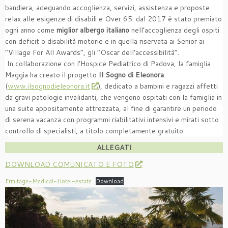
bandiera, adeguando accoglienza, servizi, assistenza e proposte
relax alle esigenze di disabili e Over 65: dal 2017 è stato premiato
ogni anno come
miglior albergo italiano
nell’accoglienza degli ospiti
con deficit o disabilità motorie e in quella riservata ai Senior ai
“Village For All Awards”, gli “Oscar dell’accessibilità”.
In collaborazione con l’Hospice Pediatrico di Padova, la famiglia
Maggia ha creato il progetto
Il Sogno di Eleonora
(
www.ilsognodieleonora.it
), dedicato a bambini e ragazzi affetti
da gravi patologie invalidanti, che vengono ospitati con la famiglia in
una suite appositamente attrezzata, al fine di garantire un periodo
di serena vacanza con programmi riabilitativi intensivi e mirati sotto
controllo di specialisti, a titolo completamente gratuito.
ALLEGATI
DOWNLOAD COMUNICATO E FOTO
Ermitage-Medical-Hotel-estate
Download