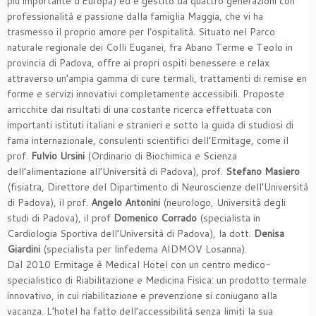
più importante d’Europa) ed è gestito da quattro generazioni con
professionalità e passione dalla famiglia Maggia, che vi ha
trasmesso il proprio amore per l’ospitalità. Situato nel Parco
naturale regionale dei Colli Euganei, fra Abano Terme e Teolo in
provincia di Padova, offre ai propri ospiti benessere e relax
attraverso un’ampia gamma di cure termali, trattamenti di remise en
forme e servizi innovativi completamente accessibili. Proposte
arricchite dai risultati di una costante ricerca effettuata con
importanti istituti italiani e stranieri e sotto la guida di studiosi di
fama internazionale, consulenti scientifici dell’Ermitage, come il
prof.
Fulvio Ursini
(Ordinario di Biochimica e Scienza
dell’alimentazione all’Università di Padova), prof.
Stefano Masiero
(fisiatra, Direttore del Dipartimento di Neuroscienze dell’Università
di Padova), il prof.
Angelo Antonini
(neurologo, Università degli
studi di Padova), il prof
Domenico Corrado
(specialista in
Cardiologia Sportiva dell’Università di Padova), la dott.
Denisa
Giardini
(specialista per linfedema AIDMOV Losanna).
Dal 2010 Ermitage è Medical Hotel con un centro medico-
specialistico di Riabilitazione e Medicina Fisica: un prodotto termale
innovativo, in cui riabilitazione e prevenzione si coniugano alla
vacanza. L’hotel ha fatto dell’accessibilità senza limiti la sua