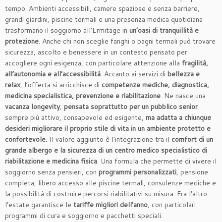
tempo. Ambienti accessibili, camere spaziose e senza barriere,
grandi giardini, piscine termali e una presenza medica quotidiana
trasformano il soggiorno all’Ermitage in
un’oasi di tranquillità e
protezione
. Anche chi non sceglie fanghi o bagni termali può trovare
sicurezza, ascolto e benessere in un contesto pensato per
accogliere ogni esigenza, con particolare attenzione alla
fragilità,
all’autonomia e all’accessibilità
. Accanto ai servizi di
bellezza e
relax
, l’offerta si arricchisce di
competenze mediche, diagnostica,
medicina specialistica, prevenzione e riabilitazione
. Ne nasce una
vacanza longevity
,
pensata soprattutto per un pubblico senior
sempre più attivo, consapevole ed esigente,
ma adatta a chiunque
desideri migliorare il proprio stile di vita in un ambiente protetto e
confortevole.
Il valore aggiunto è l’integrazione tra il
comfort di un
grande albergo e la sicurezza di un centro medico specialistico di
riabilitazione e medicina fisica
. Una formula che permette di vivere il
soggiorno senza pensieri, con
programmi personalizzati
, pensione
completa, libero accesso alle piscine termali, consulenze mediche e
la possibilità di costruire percorsi riabilitativi su misura. Fra l’altro
l’estate garantisce le
tariffe migliori dell’anno
, con particolari
programmi di cura e soggiorno e pacchetti speciali.