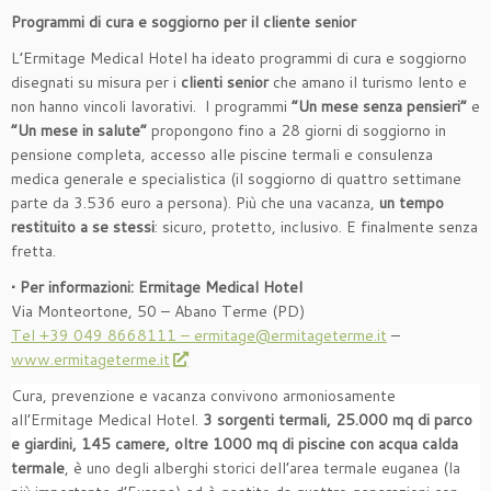
Programmi di cura e soggiorno per il cliente senior
L’Ermitage Medical Hotel ha ideato programmi di cura e soggiorno
disegnati su misura per i
clienti senior
che amano il turismo lento e
non hanno vincoli lavorativi. I programmi
“Un mese senza pensieri”
e
“Un mese in salute”
propongono fino a 28 giorni di soggiorno in
pensione completa, accesso alle piscine termali e consulenza
medica generale e specialistica (il soggiorno di quattro settimane
parte da 3.536 euro a persona). Più che una vacanza,
un tempo
restituito a se stessi
: sicuro, protetto, inclusivo. E finalmente senza
fretta.
• Per informazioni: Ermitage Medical Hotel
Via Monteortone, 50 – Abano Terme (PD)
Tel +39 049 8668111 –
ermitage@ermitageterme.it
–
www.ermitageterme.it
Cura, prevenzione e vacanza convivono armoniosamente
all’Ermitage Medical Hotel.
3 sorgenti termali, 25.000 mq di parco
e giardini, 145 camere, oltre 1000 mq di piscine con acqua calda
termale
, è uno degli alberghi storici dell’area termale euganea (la