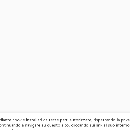
diante cookie installati da terze parti autorizzate, rispettando la priv
ontinuando a navigare su questo sito, cliccando sui link al suo interno
·
© 2026
Agorà
·
Powered by
·
Designed con il
tema Customizr
·