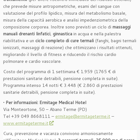
che prevede misure antropometriche, esami del sangue con
valutazione del profilo lipidico, misura del metabolismo basale,
misura della capacità aerobica e analisi impedenziometrica della
composizione corporea. Inoltre sono previsti un ciclo di
massaggi
manuali drenanti linfatici
,
ginnastica
in acqua e nella palestra
riabilitativa e un
ciclo completo di cure termali
(fanghi, bagni termali
ionizzati, massaggi di reazione) che ottimizzano i risultati ottenuti,
migliorando il livello di fitness e riducendo il rischio cardio
polmonare e cardio vascolare.
Costo del programma di 1 settimana € 1.959 (1765 € di
prestazioni sanitarie detraibili, pensione completa in suite).
Programma intenso 14 notti € 3.448 (€ 2.860 di prestazioni
sanitarie detraibili, pensione completa in suite).
• Per informazioni: Ermitage Medical Hotel
Via Monteortone, 50 – Abano Terme (PD)
Tel +39 049 8668111 –
ermitage@ermitageterme.it
–
www.ermitageterme.it
Cura, prevenzione e vacanza convivono armoniosamente