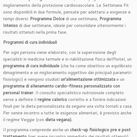
miglioramento della protezione cardiovascolare. Le Settimane Fit
sono disponibili in due formule, pensate per adattarsi a esigenze e
tempi diversi:
Programma Dolce
di una settimana,
Programma
Intenso
di due settimane, ideale per consolidare ulteriormente i
risultati ottenuti nella prima fase.
Programmi di cura individuali
Per ogni persona viene elaborato, con la supervisione degli
specialisti in medicina termale e in riabilitazione fisica dell’hotel, un
programma di cura individuale
(che ha come obiettivo un equilibrato
dimagrimento e un miglioramento oggettivo dei principali parametri
fisiologici) e vengono studiati
un’alimentazione ottimizzata
e un
programma di allenamento cardio-fitness personalizzato con
personal trainer
. Il consulto specialistico nutrizionale completo
serve a definire il
regime calorico
corretto e a fornire indicazioni
finali per la dieta personalizzata da seguire una volta tornati a casa.
Per venire incontro a tutte le esigenze alimentari, è previsto anche
il regime Veggie (con
dieta vegana).
Il programma comprende anche un
check-up fisiologico pre e post
trattamento
(per avere riscontro immediato dei risultati ottenuti)