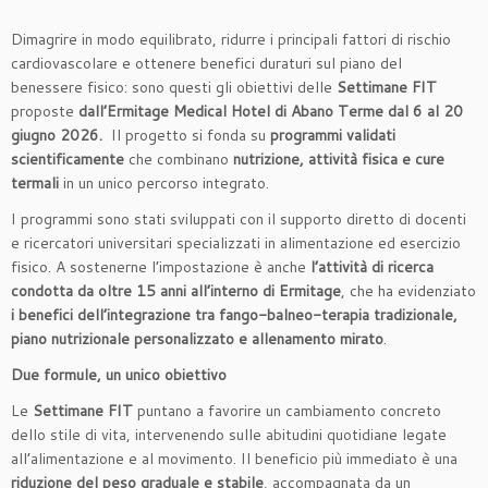
Dimagrire in modo equilibrato, ridurre i principali fattori di rischio
cardiovascolare e ottenere benefici duraturi sul piano del
benessere fisico: sono questi gli obiettivi delle
Settimane FIT
proposte
dall’Ermitage Medical Hotel di Abano Terme dal 6 al 20
giugno 2026.
Il progetto si fonda su
programmi validati
scientificamente
che combinano
nutrizione, attività fisica e cure
termali
in un unico percorso integrato.
I programmi sono stati sviluppati con il supporto diretto di docenti
e ricercatori universitari specializzati in alimentazione ed esercizio
fisico. A sostenerne l’impostazione è anche
l’attività di ricerca
condotta da oltre 15 anni all’interno di Ermitage
, che ha evidenziato
i benefici dell’integrazione tra fango-balneo-terapia tradizionale,
piano nutrizionale personalizzato e allenamento mirato
.
Due formule, un unico obiettivo
Le
Settimane FIT
puntano a favorire un cambiamento concreto
dello stile di vita, intervenendo sulle abitudini quotidiane legate
all’alimentazione e al movimento. Il beneficio più immediato è una
riduzione del peso graduale e stabile
, accompagnata da un