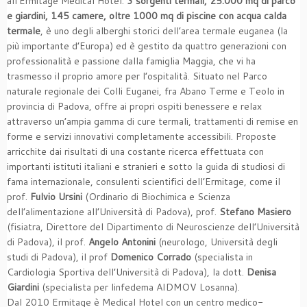
all’Ermitage Medical Hotel.
3 sorgenti termali, 25.000 mq di parco
e giardini, 145 camere, oltre 1000 mq di piscine con acqua calda
termale
, è uno degli alberghi storici dell’area termale euganea (la
più importante d’Europa) ed è gestito da quattro generazioni con
professionalità e passione dalla famiglia Maggia, che vi ha
trasmesso il proprio amore per l’ospitalità. Situato nel Parco
naturale regionale dei Colli Euganei, fra Abano Terme e Teolo in
provincia di Padova, offre ai propri ospiti benessere e relax
attraverso un’ampia gamma di cure termali, trattamenti di remise en
forme e servizi innovativi completamente accessibili. Proposte
arricchite dai risultati di una costante ricerca effettuata con
importanti istituti italiani e stranieri e sotto la guida di studiosi di
fama internazionale, consulenti scientifici dell’Ermitage, come il
prof.
Fulvio Ursini
(Ordinario di Biochimica e Scienza
dell’alimentazione all’Università di Padova), prof.
Stefano Masiero
(fisiatra, Direttore del Dipartimento di Neuroscienze dell’Università
di Padova), il prof.
Angelo Antonini
(neurologo, Università degli
studi di Padova), il prof
Domenico Corrado
(specialista in
Cardiologia Sportiva dell’Università di Padova), la dott.
Denisa
Giardini
(specialista per linfedema AIDMOV Losanna).
Dal 2010 Ermitage è Medical Hotel con un centro medico-