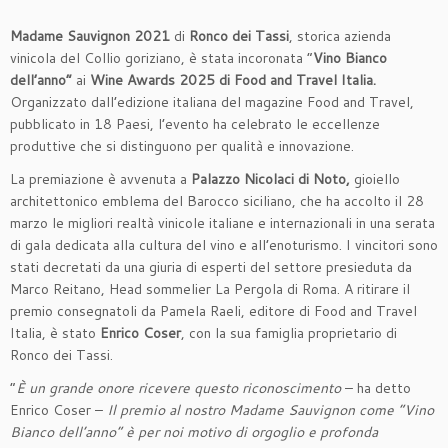
Madame Sauvignon 2021
di
Ronco dei Tassi
, storica azienda
vinicola del Collio goriziano, è stata incoronata “
Vino Bianco
dell’anno”
ai
Wine Awards 2025 di Food and Travel Italia.
Organizzato dall’edizione italiana del magazine Food and Travel,
pubblicato in 18 Paesi, l’evento ha celebrato le eccellenze
produttive che si distinguono per qualità e innovazione.
La premiazione è avvenuta a
Palazzo Nicolaci di Noto,
gioiello
architettonico emblema del Barocco siciliano, che ha accolto il 28
marzo le migliori realtà vinicole italiane e internazionali in una serata
di gala dedicata alla cultura del vino e all’enoturismo. I vincitori sono
stati decretati da una giuria di esperti del settore presieduta da
Marco Reitano, Head sommelier La Pergola di Roma. A ritirare il
premio consegnatoli da Pamela Raeli, editore di Food and Travel
Italia, è stato
Enrico Coser
, con la sua famiglia proprietario di
Ronco dei Tassi.
“
È un grande onore ricevere questo riconoscimento
– ha detto
Enrico Coser –
Il premio al nostro Madame Sauvignon come “Vino
Bianco dell’anno” è per noi motivo di orgoglio e profonda