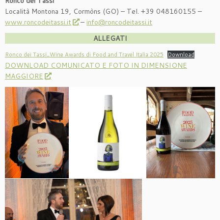
Ronco dei Tassi
Località Montona 19, Cormòns (GO) – Tel. +39 048160155 –
www.roncodeitassi.it
–
info@roncodeitassi.it
ALLEGATI
Ronco dei Tassi_Wine Awards di Food and Travel Italia 2025
Download
DOWNLOAD COMUNICATO E FOTO IN DIMENSIONE
MAGGIORE