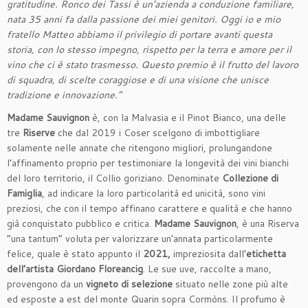
gratitudine. Ronco dei Tassi è un’azienda a conduzione familiare,
nata 35 anni fa dalla passione dei miei genitori. Oggi io e mio
fratello Matteo abbiamo il privilegio di portare avanti questa
storia, con lo stesso impegno, rispetto per la terra e amore per il
vino che ci è stato trasmesso. Questo premio è il frutto del lavoro
di squadra, di scelte coraggiose e di una visione che unisce
tradizione e innovazione.”
Madame Sauvignon
è, con la Malvasia e il Pinot Bianco, una delle
tre
Riserve
che dal 2019 i Coser scelgono di imbottigliare
solamente nelle annate che ritengono migliori, prolungandone
l’affinamento proprio per testimoniare la longevità dei vini bianchi
del loro territorio, il Collio goriziano. Denominate
Collezione di
Famiglia
, ad indicare la loro particolarità ed unicità, sono vini
preziosi, che con il tempo affinano carattere e qualità e che hanno
già conquistato pubblico e critica.
Madame Sauvignon
, è una Riserva
“una tantum” voluta per valorizzare un’annata particolarmente
felice, quale è stato appunto il
2021,
impreziosita dall’
etichetta
dell’artista Giordano Floreancig
. Le sue uve, raccolte a mano,
provengono da un
vigneto di selezione
situato nelle zone più alte
ed esposte a est del monte Quarin sopra Cormòns. Il profumo è