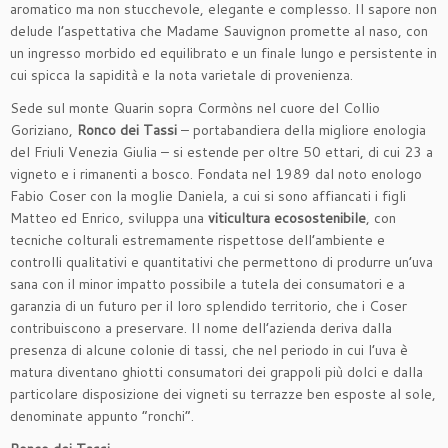
aromatico ma non stucchevole, elegante e complesso. Il sapore non
delude l’aspettativa che Madame Sauvignon promette al naso, con
un ingresso morbido ed equilibrato e un finale lungo e persistente in
cui spicca la sapidità e la nota varietale di provenienza.
Sede sul monte Quarin sopra Cormòns nel cuore del Collio
Goriziano,
Ronco dei Tassi
– portabandiera della migliore enologia
del Friuli Venezia Giulia – si estende per oltre 50 ettari, di cui 23 a
vigneto e i rimanenti a bosco. Fondata nel 1989 dal noto enologo
Fabio Coser con la moglie Daniela, a cui si sono affiancati i figli
Matteo ed Enrico, sviluppa una
viticultura ecosostenibile
, con
tecniche colturali estremamente rispettose dell’ambiente e
controlli qualitativi e quantitativi che permettono di produrre un’uva
sana con il minor impatto possibile a tutela dei consumatori e a
garanzia di un futuro per il loro splendido territorio, che i Coser
contribuiscono a preservare. Il nome dell’azienda deriva dalla
presenza di alcune colonie di tassi, che nel periodo in cui l’uva è
matura diventano ghiotti consumatori dei grappoli più dolci e dalla
particolare disposizione dei vigneti su terrazze ben esposte al sole,
denominate appunto “ronchi”.