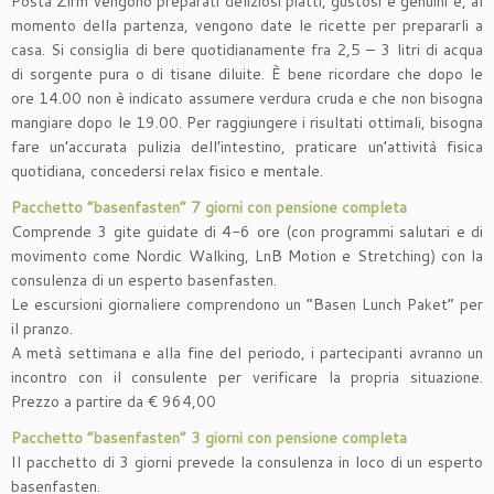
Posta Zirm vengono preparati deliziosi piatti, gustosi e genuini e, al
momento della partenza, vengono date le ricette per prepararli a
casa. Si consiglia di bere quotidianamente fra 2,5 – 3 litri di acqua
di sorgente pura o di tisane diluite. È bene ricordare che dopo le
ore 14.00 non è indicato assumere verdura cruda e che non bisogna
mangiare dopo le 19.00. Per raggiungere i risultati ottimali, bisogna
fare un’accurata pulizia dell’intestino, praticare un’attività fisica
quotidiana, concedersi relax fisico e mentale.
Pacchetto “basenfasten” 7 giorni con pensione completa
Comprende 3 gite guidate di 4-6 ore (con programmi salutari e di
movimento come Nordic Walking, LnB Motion e Stretching) con la
consulenza di un esperto basenfasten.
Le escursioni giornaliere comprendono un “Basen Lunch Paket” per
il pranzo.
A metà settimana e alla fine del periodo, i partecipanti avranno un
incontro con il consulente per verificare la propria situazione.
Prezzo a partire da € 964,00
Pacchetto “basenfasten” 3 giorni con pensione completa
Il pacchetto di 3 giorni prevede la consulenza in loco di un esperto
basenfasten.