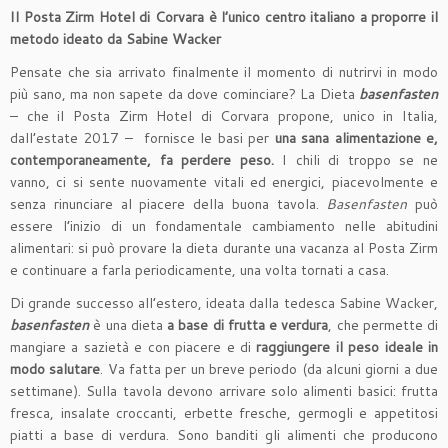
Il
Posta Zirm Hotel di Corvara
è l’unico centro italiano
a proporre il
metodo ideato da Sabine Wacker
Pensate che sia arrivato finalmente il momento di nutrirvi in modo
più sano, ma non sapete da dove cominciare? La Dieta
basenfasten
– che il Posta Zirm Hotel di Corvara propone, unico in Italia,
dall’estate 2017 – fornisce le basi per
una sana alimentazione e,
contemporaneamente, fa perdere peso.
I chili di troppo se ne
vanno, ci si sente nuovamente vitali ed energici, piacevolmente e
senza rinunciare al piacere della buona tavola.
Basenfasten
può
essere l’inizio di un fondamentale cambiamento nelle abitudini
alimentari: si può provare la dieta durante una vacanza al Posta Zirm
e continuare a farla periodicamente, una volta tornati a casa.
Di grande successo all’estero, ideata dalla tedesca Sabine Wacker,
basenfasten
è una dieta
a base di frutta e verdura
, che permette di
mangiare a sazietà e con piacere e di
raggiungere il peso ideale in
modo salutare
. Va fatta per un breve periodo (da alcuni giorni a due
settimane). Sulla tavola devono arrivare solo alimenti basici: frutta
fresca, insalate croccanti, erbette fresche, germogli e appetitosi
piatti a base di verdura. Sono banditi gli alimenti che producono