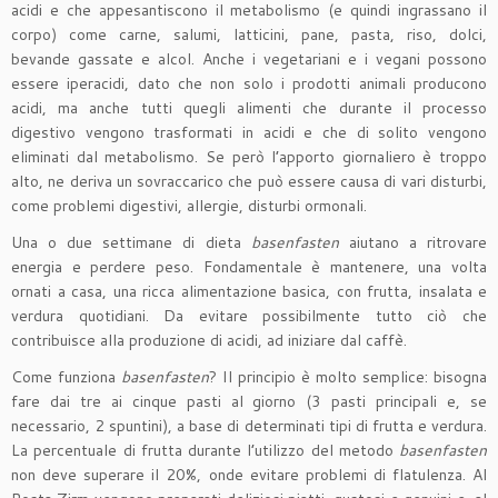
acidi e che appesantiscono il metabolismo (e quindi ingrassano il
corpo) come carne, salumi, latticini, pane, pasta, riso, dolci,
bevande gassate e alcol. Anche i vegetariani e i vegani possono
essere iperacidi, dato che non solo i prodotti animali producono
acidi, ma anche tutti quegli alimenti che durante il processo
digestivo vengono trasformati in acidi e che di solito vengono
eliminati dal metabolismo. Se però l’apporto giornaliero è troppo
alto, ne deriva un sovraccarico che può essere causa di vari disturbi,
come problemi digestivi, allergie, disturbi ormonali.
Una o due settimane di dieta
basenfasten
aiutano a ritrovare
energia e perdere peso. Fondamentale è mantenere, una volta
ornati a casa, una ricca alimentazione basica, con frutta, insalata e
verdura quotidiani. Da evitare possibilmente tutto ciò che
contribuisce alla produzione di acidi, ad iniziare dal caffè.
Come funziona
basenfasten
? Il principio è molto semplice: bisogna
fare dai tre ai cinque pasti al giorno (3 pasti principali e, se
necessario, 2 spuntini), a base di determinati tipi di frutta e verdura.
La percentuale di frutta durante l’utilizzo del metodo
basenfasten
non deve superare il 20%, onde evitare problemi di flatulenza. Al