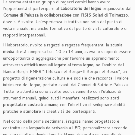
La scorsa estate un gruppo di ragazzi carnici hanno avuto
l’opportunità di partecipare al
Laboratorio del legno
organizzato dal
Comune di Paluzza in collaborazione con l’ISIS Solari di Tolmezzo
,
dove si è svolto. Un’esperienza istruttiva non solo dal punto di
vista manuale, ma anche formativa dal punto di vista culturale e di
rapporti interpersonali.
Il laboratorio, rivolto a ragazzi e ragazze frequentanti la
scuola
media
di età compresa tra i 10 e i 14 anni, aveva lo scopo di essere
un’opportunità di aggregazione per favorire un apprendimento
attraverso
attività manuali legate al tema legno
, nell’ambito del
Bando Borghi PNRR “Il Bosco nel Borgo-Il Borgo nel Bosco”, un
progetto di rigenerazione culturale e sociale che racconta il valore
intrinseco del legno, portato avanti dai Comuni di Sutrio e Paluzza.
Tutte le attività si sono svolte esclusivamente con l’utilizzo di
strumenti manuali, quindi tutti i manufatti realizzati sono stati
progettati e costruiti a mano
, con l’obiettivo di sviluppare abilità
pratiche e stimolare la creatività dei partecipanti.
Nel corso della prima settimana, i ragazzi hanno progettato e
costruito una
lampada
da
scrivania
a
LED
, personalizzata secondo
un tema scelto individualmente. Hanno decorato un pannello di