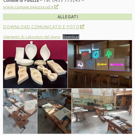
Comune di Paluzza
– Tel. 0433 775143 –
www.comune.paluzza.ud.it
ALLEGATI
DOWNLOAD COMUNICATO E FOTO
Intervento-8-Laboratori-del-legno
Download