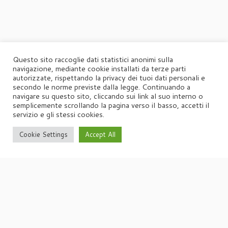
Questo sito raccoglie dati statistici anonimi sulla
navigazione, mediante cookie installati da terze parti
autorizzate, rispettando la privacy dei tuoi dati personali e
secondo le norme previste dalla legge. Continuando a
navigare su questo sito, cliccando sui link al suo interno o
semplicemente scrollando la pagina verso il basso, accetti il
servizio e gli stessi cookies.
Cookie Settings
Accept All
·
© 2026
Agorà
·
Powered by
·
Designed con il
tema Customizr
·
UFFICIO STAMPA
Agorà di Marina Tagliaferri
Via Matteotti 70, 34071 – Cormòns (GO)
P.IVA 00417590312
☏
Tel. +39 0481 62385