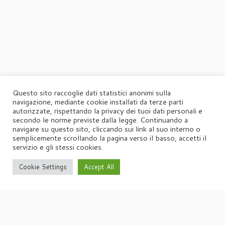
Questo sito raccoglie dati statistici anonimi sulla
navigazione, mediante cookie installati da terze parti
autorizzate, rispettando la privacy dei tuoi dati personali e
secondo le norme previste dalla legge. Continuando a
navigare su questo sito, cliccando sui link al suo interno o
semplicemente scrollando la pagina verso il basso, accetti il
servizio e gli stessi cookies.
Cookie Settings
Accept All
·
© 2026
Agorà
·
Powered by
·
Designed con il
tema Customizr
·
UFFICIO STAMPA
Agorà di Marina Tagliaferri