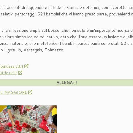
i racconti di leggende e miti della Carnia e del Friuli, con lavoretti man
 relativi personaggi. 52 i bambini che vi hanno preso parte, provenient
n una riflessione ampia sul bosco, che non solo è un’importante risorsa d
valore simbolico ed educativo, dato che il suo essere un insieme di alber
scenza materiale, che metaforico. I bambini partecipanti sono stati 60 
po Ligosullo, Verzegnis, Tolmezzo.
aluzza.ud.it
rio.ud.it
ALLEGATI
E MAGGIORE