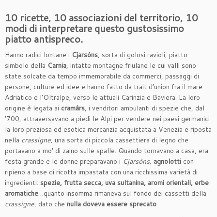
10 ricette, 10 associazioni del territorio, 10
modi di interpretare questo gustosissimo
piatto antispreco.
Hanno radici lontane i
Cjarsòns
, sorta di golosi ravioli, piatto
simbolo della
Carnia
, intatte montagne friulane le cui valli sono
state solcate da tempo immemorabile da commerci, passaggi di
persone, culture ed idee e hanno fatto da trait d’union fra il mare
Adriatico e l’Oltralpe, verso le attuali Carinzia e Baviera. La loro
origine è legata ai
cramârs
, i venditori ambulanti di spezie che, dal
‘700, attraversavano a piedi le Alpi per vendere nei paesi germanici
la loro preziosa ed esotica mercanzia acquistata a Venezia e riposta
nella
crassigne,
una sorta di piccola cassettiera di legno che
portavano a mo’ di zaino sulle spalle. Quando tornavano a casa, era
festa grande e le donne preparavano i
Cjarsòns,
agnolotti
con
ripieno a base di ricotta impastata con una ricchissima varietà di
ingredienti:
spezie, frutta secca, uva sultanina, aromi orientali, erbe
aromatiche
…quanto insomma rimaneva sul fondo dei cassetti della
crassigne
, dato che
nulla doveva essere sprecato
.