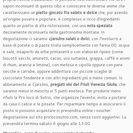
sapori inconsueti di questo cibo e conoscere le diverse anime che
caratterizzano un
piatto giocato fra salato e dolce
che, pur avendo
un’origine povera e popolare, è complesso e ricco d’ingredienti
quanto un piatto di alta ristorazione, con una
nota speziata
decisamente inconsueta nella gastronomia montana. In
degustazione ci saranno
cjarsòns
salati o dolci
, con l’involucro a
base di patate o di pasta tirata semplicemente con farina 00, acqua
e sale, insaporiti da erbe primaverili o con elaborati ripieni (come
biscotti secchi, amaretti, cacao, uva sultanina, grappa, caffè e aromi
di rhum, arancia e limone), con melissa e cipolla oppure con pere
secche e carrube, oppure addirittura con piccole scaglie di
cioccolato fondente e con altri ingredienti più o meno comuni. In
abbinamento ai Cjarsòns,
pregiati vini del Friuli Venezia Giulia
, che
saranno messi in mescita in 5 punti enoteca. Per produrre meno
rifiuti la Pro loco di Sutrio, che organizza l’evento, invita a portarsi
da casa il calice e le posate. Per risparmiare tempo e assicurarsi il
posto si possono acquistare in prevendita online i voucher
degustazione sul sito prolocosutrio.com, senza costi aggiuntivi. La
prevendita termina sabato 6 giugno alle 13.00.