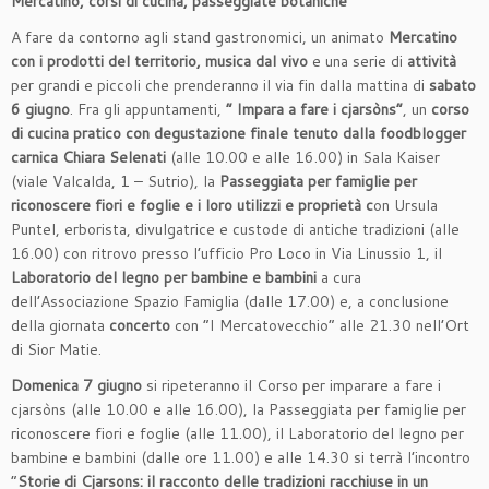
Mercatino, corsi di cucina, passeggiate botaniche
A fare da contorno agli stand gastronomici, un animato
Mercatino
con i prodotti del territorio,
musica dal vivo
e una serie di
attività
per grandi e piccoli che prenderanno il via fin dalla mattina di
sabato
6 giugno
. Fra gli appuntamenti,
“ Impara a fare i cjarsòns”
, un
corso
di cucina pratico con degustazione finale tenuto dalla foodblogger
carnica Chiara Selenati
(alle 10.00 e alle 16.00) in Sala Kaiser
(viale Valcalda, 1 – Sutrio), la
Passeggiata per famiglie per
riconoscere fiori e foglie e i loro utilizzi e proprietà c
on Ursula
Puntel, erborista, divulgatrice e custode di antiche tradizioni (alle
16.00) con ritrovo presso l’ufficio Pro Loco in Via Linussio 1, il
Laboratorio del legno per bambine e bambini
a cura
dell’Associazione Spazio Famiglia (dalle 17.00) e, a conclusione
della giornata
concerto
con “I Mercatovecchio” alle 21.30 nell’Ort
di Sior Matie.
Domenica 7 giugno
si ripeteranno il Corso per imparare a fare i
cjarsòns (alle 10.00 e alle 16.00), la Passeggiata per famiglie per
riconoscere fiori e foglie (alle 11.00), il Laboratorio del legno per
bambine e bambini (dalle ore 11.00) e alle 14.30 si terrà l’incontro
“
Storie di Cjarsons: il racconto delle tradizioni racchiuse in un