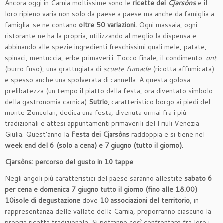
Ancora oggi in Carnia moltissime sono le
ricette dei
Cjarsòns
e il
loro ripieno varia non solo da paese a paese ma anche da famiglia a
famiglia: se ne contano
oltre 50 variazioni.
Ogni massaia, ogni
ristorante ne ha la propria, utilizzando al meglio la dispensa e
abbinando alle spezie ingredienti freschissimi quali mele, patate,
spinaci, mentuccia, erbe primaverili. Tocco finale, il condimento:
ont
(burro fuso), una grattugiata di
scuete fumade
(ricotta affumicata)
e spesso anche una spolverata di cannella. A questa golosa
prelibatezza (un tempo il piatto della festa, ora diventato simbolo
della gastronomia carnica)
Sutrio
, caratteristico borgo ai piedi del
monte Zoncolan, dedica una festa, divenuta ormai fra i più
tradizionali e attesi appuntamenti primaverili del Friuli Venezia
Giulia. Quest’anno la
Festa dei Cjarsòns
raddoppia e si tiene nel
week end del 6 (solo a cena) e 7 giugno (tutto il giorno).
Cjarsòns: percorso del gusto in 10 tappe
Negli angoli più caratteristici del paese saranno allestite
sabato 6
per
cena e domenica 7 giugno tutto il giorno (fino alle 18.00)
10isole di degustazione
dove
10 associazioni del territorio
, in
rappresentanza delle vallate della Carnia, proporranno ciascuno la
propria ricetta tradizionale. Si potranno così confrontare fra loro i