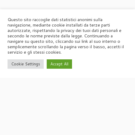
Questo sito raccoglie dati statistici anonimi sulla
navigazione, mediante cookie installati da terze parti
autorizzate, rispettando la privacy dei tuoi dati personali e
secondo le norme previste dalla legge. Continuando a
navigare su questo sito, cliccando sui link al suo interno o
semplicemente scrollando la pagina verso il basso, accetti il
servizio e gli stessi cookies.
Cookie Settings
Accept All
·
© 2026
Agorà
·
Powered by
·
Designed con il
tema Customizr
·
UFFICIO STAMPA
Agorà di Marina Tagliaferri
Via Matteotti 70, 34071 – Cormòns (GO)
P.IVA 00417590312
☏
Tel. +39 0481 62385
agora@studio-agora.it
Home
Chi siamo
Comunicati Stampa
Portfolio