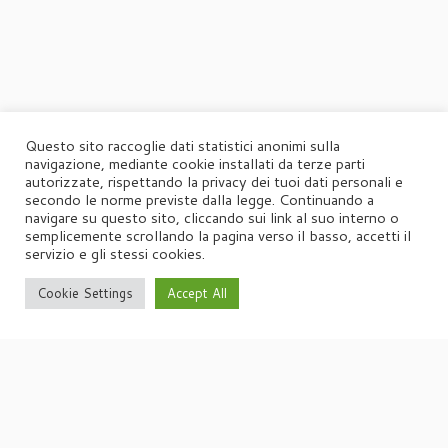
Questo sito raccoglie dati statistici anonimi sulla
navigazione, mediante cookie installati da terze parti
autorizzate, rispettando la privacy dei tuoi dati personali e
secondo le norme previste dalla legge. Continuando a
navigare su questo sito, cliccando sui link al suo interno o
semplicemente scrollando la pagina verso il basso, accetti il
servizio e gli stessi cookies.
Cookie Settings
Accept All
·
© 2026
Agorà
·
Powered by
·
Designed con il
tema Customizr
·
UFFICIO STAMPA
Agorà di Marina Tagliaferri
Via Matteotti 70, 34071 – Cormòns (GO)
P.IVA 00417590312