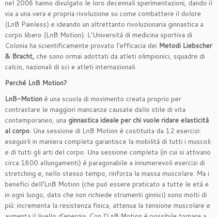
nel 2006 hanno divulgato le loro decennali sperimentazioni, dando il
via a una vera e propria rivoluzione su come combattere il dolore
(LnB Painless) e ideando un altrettanto rivoluzionaria ginnastica a
corpo libero (LnB Motion). L’Università di medicina sportiva di
Colonia ha scientificamente provato l’efficacia dei
Metodi Liebscher
& Bracht,
che sono ormai adottati da atleti olimpionici, squadre di
calcio, nazionali di sci e atleti internazionali.
Perché LnB Motion?
LnB-Motion
è una scuola di movimento creata proprio per
contrastare le maggiori mancanze causate dallo stile di vita
contemporaneo, una
ginnastica ideale per chi vuole ridare elasticità
al corpo
. Una sessione di LnB Motion è costituita da 12 esercizi:
eseguirli in maniera completa garantisce la mobilità di tutti i muscoli
e di tutti gli arti del corpo. Una sessione completa (in cui si attivano
circa 1600 allungamenti) è paragonabile a innumerevoli esercizi di
stretching e, nello stesso tempo, rinforza la massa muscolare. Ma i
benefici dell’LnB Motion (che può essere praticato a tutte le età e
in ogni luogo, dato che non richiede strumenti ginnici) sono molti di
più: incrementa la resistenza fisica, attenua la tensione muscolare e
aumenta il livello d’energia. Con l’LnB Motion è possibile tornare a