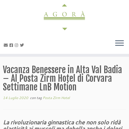
Passa
al
contenuto
Vacanza Benessere in Alta Val Badia
– Al Posta Zirm Hotel di Corvara
Settimane LnB Motion
14 Luglio 2020
con tag
Posta Zirm Hotel
La rivoluzionaria ginnastica che non solo ridà
elasticità ai muscoli ma debella anche i dolori