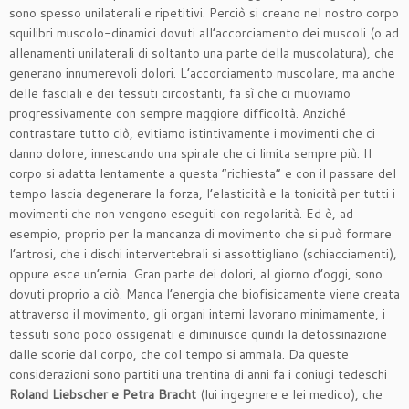
sono spesso unilaterali e ripetitivi. Perciò si creano nel nostro corpo
squilibri muscolo-dinamici dovuti all’accorciamento dei muscoli (o ad
allenamenti unilaterali di soltanto una parte della muscolatura), che
generano innumerevoli dolori. L’accorciamento muscolare, ma anche
delle fasciali e dei tessuti circostanti, fa sì che ci muoviamo
progressivamente con sempre maggiore difficoltà. Anziché
contrastare tutto ciò, evitiamo istintivamente i movimenti che ci
danno dolore, innescando una spirale che ci limita sempre più. Il
corpo si adatta lentamente a questa “richiesta” e con il passare del
tempo lascia degenerare la forza, l’elasticità e la tonicità per tutti i
movimenti che non vengono eseguiti con regolarità. Ed è, ad
esempio, proprio per la mancanza di movimento che si può formare
l’artrosi, che i dischi intervertebrali si assottigliano (schiacciamenti),
oppure esce un’ernia. Gran parte dei dolori, al giorno d’oggi, sono
dovuti proprio a ciò. Manca l’energia che biofisicamente viene creata
attraverso il movimento, gli organi interni lavorano minimamente, i
tessuti sono poco ossigenati e diminuisce quindi la detossinazione
dalle scorie dal corpo, che col tempo si ammala. Da queste
considerazioni sono partiti una trentina di anni fa i coniugi tedeschi
Roland Liebscher e Petra Bracht
(lui ingegnere e lei medico), che