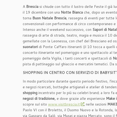
A
Brescia
si chiude con tutto il lustro delle Feste il già
il 19 dicembre con una
Notte Bianca
che, dopo un evento 
torna
Buon Natale Brescia
, rassegna di eventi per tutte le
convenzionali con performance di circo contemporaneo e t
Intenso anche il weekend successivo, con
Sapori di Nata
rassegna di arte di strada, teatro, magia e musica il 10 d
gemellate con la Leonessa, con chef del Bresciano ed ospi
suonatori
di Ponte Caffaro itineranti (il 10 tocca a quelli
concerto itinerante nel pomeriggio e uno spettacolo al te
pomeriggio della Vigilia, i tanti concerti e spettacoli di
No
pista di pattinaggio sul ghiaccio e mercatini tematici. Da s
SHOPPING IN CENTRO CON SERVIZIO DI BABYSIT
In modo particolare durante questo periodo festivo, l’inc
e negozi ricercati, botteghe artigianali e atelier di tend
shopping
incentrato per lo più su celebri brand; a loro fa
negozi di tradizione,
e dove grazie alle esperienze
Make i
scopre sul sito
www.visitbrescia.it
,
nelle sezioni
MAKE
Paolo VI con il Broletto, il Duomo Nuovo e la Rotonda, l
via Gasparo da Salò, via Musei e piazza Mercato, sono il f