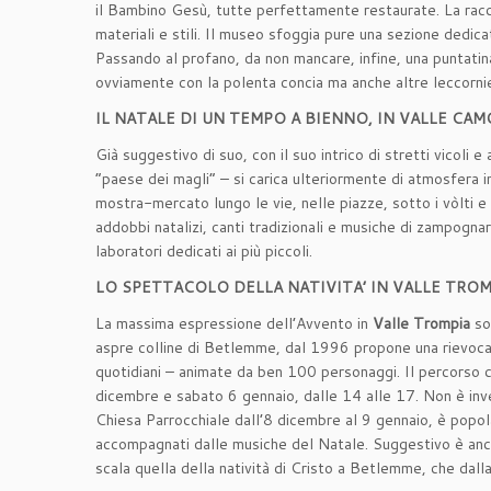
il Bambino Gesù, tutte perfettamente restaurate. La racc
materiali e stili. Il museo sfoggia pure una sezione dedic
Passando al profano, da non mancare, infine, una puntatin
ovviamente con la polenta concia ma anche altre leccornie e
IL NATALE DI UN TEMPO A BIENNO, IN VALLE CA
Già suggestivo di suo, con il suo intrico di stretti vicoli 
“paese dei magli” – si carica ulteriormente di atmosfera 
mostra-mercato lungo le vie, nelle piazze, sotto i vòlti e 
addobbi natalizi, canti tradizionali e musiche di zampognari,
laboratori dedicati ai più piccoli.
LO SPETTACOLO DELLA NATIVITA’ IN VALLE TROM
La massima espressione dell’Avvento in
Valle Trompia
son
aspre colline di Betlemme, dal 1996 propone una rievocazio
quotidiani – animate da ben 100 personaggi. Il percorso 
dicembre e sabato 6 gennaio, dalle 14 alle 17. Non è inv
Chiesa Parrocchiale dall’8 dicembre al 9 gennaio, è popolat
accompagnati dalle musiche del Natale. Suggestivo è anc
scala quella della natività di Cristo a Betlemme, che dall