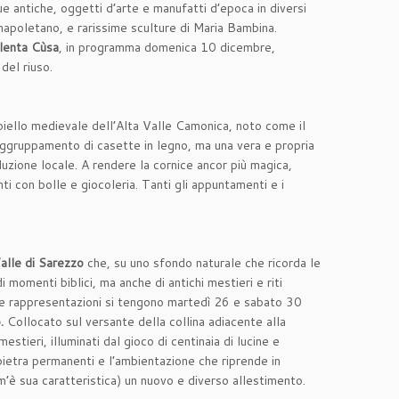
 antiche, oggetti d’arte e manufatti d’epoca in diversi
napoletano, e rarissime sculture di Maria Bambina.
lenta Cùsa
, in programma domenica 10 dicembre,
del riuso.
oiello medievale dell’Alta Valle Camonica, noto come il
aggruppamento di casette in legno, ma una vera e propria
oduzione locale. A rendere la cornice ancor più magica,
anti con bolle e giocoleria. Tanti gli appuntamenti e i
alle di Sarezzo
che, su uno sfondo naturale che ricorda le
momenti biblici, ma anche di antichi mestieri e riti
 Le rappresentazioni si tengono martedì 26 e sabato 30
.
Collocato sul versante della collina adiacente alla
tieri, illuminati dal gioco di centinaia di lucine e
 pietra permanenti e l’ambientazione che riprende in
m’è sua caratteristica) un nuovo e diverso allestimento.