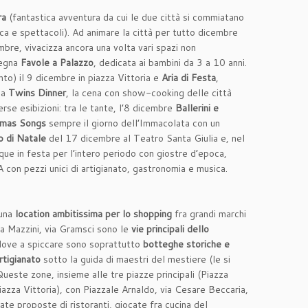
ra
(fantastica avventura da cui le due città si commiatano
a e spettacoli). Ad animare la città per tutto dicembre
embre, vivacizza ancora una volta vari spazi non
segna
Favole a Palazzo
, dedicata ai bambini da 3 a 10 anni.
to) il 9 dicembre in piazza Vittoria e
Aria di Festa
,
la
Twins Dinner
, la cena con show-cooking delle città
se esibizioni: tra le tante, l’8 dicembre
Ballerini e
tmas Songs
sempre il giorno dell’Immacolata con un
 di Natale
del 17 dicembre al Teatro Santa Giulia e, nel
que in festa per l’intero periodo con giostre d’epoca,
on pezzi unici di artigianato, gastronomia e musica.
 una
location ambitissima per lo shopping
fra grandi marchi
ia Mazzini, via Gramsci sono le
vie principali dello
i dove a spiccare sono soprattutto
botteghe storiche e
rtigianato
sotto la guida di maestri del mestiere (le si
.Queste zone, insieme alle tre piazze principali (Piazza
zza Vittoria), con Piazzale Arnaldo, via Cesare Beccaria,
ate proposte di ristoranti, giocate fra cucina del