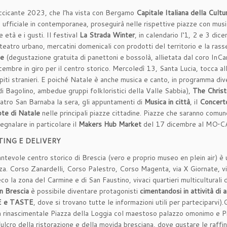
 luccicante 2023, che l’ha vista con Bergamo
Capitale Italiana della Cultu
ufficiale in contemporanea, proseguirà nelle rispettive piazze con music
 età e i gusti. Il festival
La Strada Winter
, in calendario l‘1, 2 e 3 dic
eatro urbano, mercatini domenicali con prodotti del territorio e la ras
le
(degustazione gratuita di panettoni e bossolà, allietata dal coro InCan
icembre in giro per il centro storico. Mercoledì 13, Santa Lucia, tocca al
ti stranieri. E poiché Natale è anche musica e canto, in programma diver
 di Bagolino, ambedue gruppi folkloristici della Valle Sabbia),
The Chris
atro San Barnaba la sera, gli appuntamenti di
Musica in città
, il
Concerto
te di Natale
nelle principali piazze cittadine. Piazze che saranno comun
egnalare in particolare il
Makers Hub Market
del 17 dicembre al MO•CA c
TING E DELIVERY
antevole centro storico di Brescia (vero e proprio museo en plein air) è
enza. Corso Zanardelli, Corso Palestro, Corso Magenta, via X Giornate, v
 eco la zona del Carmine e di San Faustino, vivaci quartieri multicultural
n Brescia
è possibile diventare protagonisti
cimentandosi in attività di a
 e TASTE
, dove si trovano tutte le informazioni utili per parteciparvi)
a rinascimentale Piazza della Loggia col maestoso palazzo omonimo e Pia
ulcro della ristorazione e della movida bresciana, dove gustare le raffin