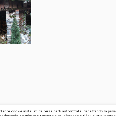
diante cookie installati da terze parti autorizzate, rispettando la priv
ontinuando a navigare su questo sito, cliccando sui link al suo interno