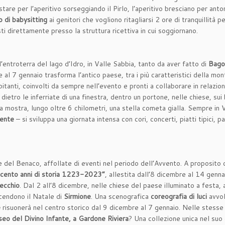
re per l’aperitivo sorseggiando il Pirlo, l’aperitivo bresciano per anto
o di babysitting
ai genitori che vogliono ritagliarsi 2 ore di tranquillità 
sti direttamente presso la struttura ricettiva in cui soggiornano.
ll’entroterra del lago d’Idro, in Valle Sabbia, tanto da aver fatto di
Bago
 al 7 gennaio trasforma l’antico paese, tra i più caratteristici della mo
abitanti, coinvolti da sempre nell’evento e pronti a collaborare in relazion
dietro le inferriate di una finestra, dentro un portone, nelle chiese, sui 
la mostra, lungo oltre 6 chilometri, una stella cometa gialla. Sempre in
vente
– si sviluppa una giornata intensa con cori, concerti, piatti tipici,
e del Benaco, affollate di eventi nel periodo dell’Avvento. A proposito 
ocento anni di storia 1223-2023”
, allestita dall’8 dicembre al 14 genn
ecchio
. Dal 2 all’8 dicembre, nelle chiese del paese illuminato a festa,
accendono il Natale di
Sirmione
. Una scenografica
coreografia di luci
avvol
e
risuonerà nel centro storico dal 9 dicembre al 7 gennaio. Nelle stesse da
eo del Divino Infante, a Gardone Riviera
? Una collezione unica nel su