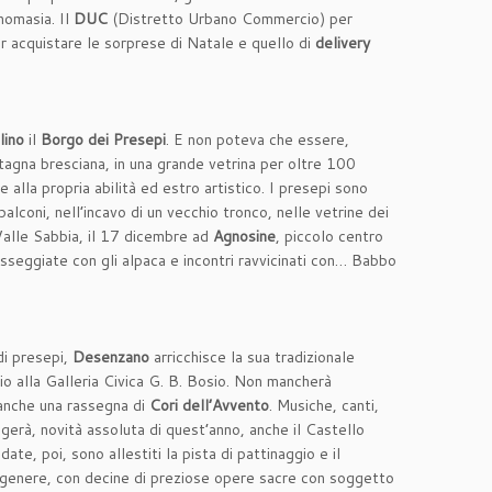
nomasia. Il
DUC
(Distretto Urbano Commercio) per
per acquistare le sorprese di Natale e quello di
delivery
lino
il
Borgo dei Presepi
. E non poteva che essere,
ntagna bresciana, in una grande vetrina per oltre 100
e alla propria abilità ed estro artistico. I presepi sono
balconi, nell’incavo di un vecchio tronco, nelle vetrine dei
 Valle Sabbia, il 17 dicembre ad
Agnosine
, piccolo centro
 passeggiate con gli alpaca e incontri ravvicinati con… Babbo
di presepi,
Desenzano
arricchisce la sua tradizionale
aio alla Galleria Civica G. B. Bosio. Non mancherà
 anche una rassegna di
Cori dell’Avvento
. Musiche, canti,
gerà, novità assoluta di quest’anno, anche il Castello
te, poi, sono allestiti la pista di pattinaggio e il
o genere, con decine di preziose opere sacre con soggetto