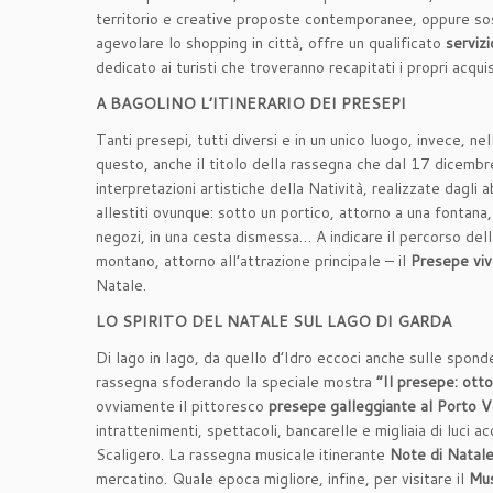
territorio e creative proposte contemporanee, oppure sosta
agevolare lo shopping in città, offre un qualificato
servizi
dedicato ai turisti che troveranno recapitati i propri acqui
A BAGOLINO L’ITINERARIO DEI PRESEPI
Tanti presepi, tutti diversi e in un unico luogo, invece, ne
questo, anche il titolo della rassegna che dal 17 dicembre
interpretazioni artistiche della Natività, realizzate dagli 
allestiti ovunque: sotto un portico, attorno a una fontana, 
negozi, in una cesta dismessa… A indicare il percorso del
montano, attorno all’attrazione principale – il
Presepe vi
Natale.
LO SPIRITO DEL NATALE SUL LAGO DI GARDA
Di lago in lago, da quello d’Idro eccoci anche sulle spond
rassegna sfoderando la speciale mostra
“Il presepe: ott
ovviamente il pittoresco
presepe galleggiante al Porto V
intrattenimenti, spettacoli, bancarelle e migliaia di luci 
Scaligero. La rassegna musicale itinerante
Note di Natal
mercatino. Quale epoca migliore, infine, per visitare il
Mus