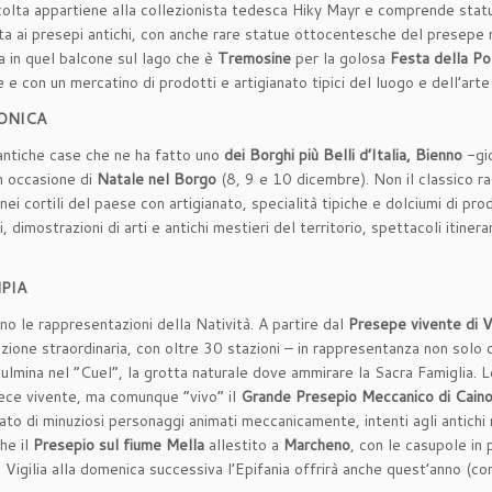
olta appartiene alla collezionista tedesca Hiky Mayr e comprende statue
ata ai presepi antichi, con anche rare statue ottocentesche del presepe 
a in quel balcone sul lago che è
Tremosine
per la golosa
Festa della Po
 con un mercatino di prodotti e artigianato tipici del luogo e dell’arte 
MONICA
e antiche case che ne ha fatto uno
dei Borghi più Belli d’Italia, Bienno
-gi
in occasione di
Natale nel Borgo
(8, 9 e 10 dicembre). Non il classico r
nei cortili del paese con artigianato, specialità tipiche e dolciumi di pr
 dimostrazioni di arti e antichi mestieri del territorio, spettacoli itiner
PIA
o le rappresentazioni della Natività. A partire dal
Presepe vivente di V
ne straordinaria, con oltre 30 stazioni – in rappresentanza non solo di 
culmina nel “Cuel”, la grotta naturale dove ammirare la Sacra Famiglia.
ece vivente, ma comunque “vivo” il
Grande Presepio Meccanico di Caino
o di minuziosi personaggi animati meccanicamente, intenti agli antichi mes
he il
Presepio sul fiume Mella
allestito a
Marcheno
, con le casupole in
a Vigilia alla domenica successiva l’Epifania offrirà anche quest’anno (co