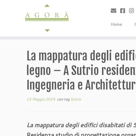
Passa
al
contenuto
Home
La mappatura degli edifici
legno – A Sutrio residenz
Ingegneria e Architettur
15 Maggio 2024
con tag
Sutrio
La mappatura degli edifici disabitati di 
Residenza studio di progettazione orga