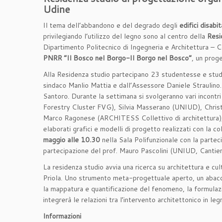
Udine
Il tema dell’abbandono e del degrado degli
edifici disabi
privilegiando l’utilizzo del legno sono al centro della
Resi
Dipartimento Politecnico di Ingegneria e Architettura – Co
PNRR “Il Bosco nel Borgo-Il Borgo nel Bosco”
, un proge
Alla Residenza studio partecipano 23 studentesse e studen
sindaco Manlio Mattia e dall’Assessore Daniele Straulino. 
Santoro. Durante la settimana si svolgeranno vari incontr
Forestry Cluster FVG), Silvia Masserano (UNIUD), Chris
Marco Ragonese (ARCHITESS Collettivo di architettura), San
elaborati grafici e modelli di progetto realizzati con la col
maggio alle 10.30
nella Sala Polifunzionale con la parteci
partecipazione del prof. Mauro Pascolini (UNIUD, Cantier
La residenza studio avvia una ricerca su architettura e cultu
Priola. Uno strumento meta-progettuale aperto, un abaco, in
la mappatura e quantificazione del fenomeno, la formulazio
integrerà le relazioni tra l’intervento architettonico in 
Informazioni