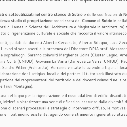
tati o sottoutilizzati nel centro storico di Sutrio
e delle sue frazioni di
No
denza studio
di progettazione
organizzata dal
Comune di Sutrio
in colla
rsi di Laurea in Scienze dell’Architettura e Magistrale in Architettura)
tto di rigenerazione culturale e sociale che racconta il valore intrinsec
ti, guidati dai docenti Alberto Cervesato, Alberto Sdegno, Luca Zecchi
I lavori si sono aperti alla presenza del Direttore DPIA prof. Alessandr
i e sopralluoghi. Saranno coinvolti Margherita Udina (Cluster Legno, Ar
tina Conti (UNIUD), Giovanni La Varra (Barreca&La Varra, UNIUD), Pa
dro Pittini (Architetto). Verranno visitate le aziende artigianali loca
laborazione degli artigiani locali e dei partner. Il tutto sarà illustrato d
pazione dei rappresentanti del territorio e dei docenti coinvolti nella r
e Friuli Montagna).
ra del legno per la rigenerazione e il riuso adattivo di edifici disabitati 
izierà a sintetizzare una serie di riflessioni scaturite dalla diversità 
ne di scenari processuali e strategie di intervento diffuso, le motivazi
legno e il patrimonio esistente, agendo come strumento rigenerativo attra