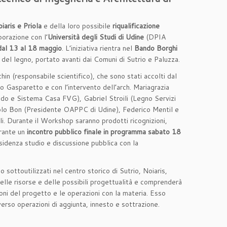
iaris e Priola
e della loro possibile
riqualificazione
borazione con l’
Università degli Studi di Udine
(DPIA
dal 13 al 18 maggio
. L’iniziativa rientra nel
Bando Borghi
o del legno, portato avanti dai Comuni di Sutrio e Paluzza.
n (responsabile scientifico), che sono stati accolti dal
o Gasparetto e con l’intervento dell’arch. Mariagrazia
redo e Sistema Casa FVG), Gabriel Stroili (Legno Servizi
olo Bon (Presidente OAPPC di Udine), Federico Mentil e
li. Durante il Workshop saranno prodotti ricognizioni,
urante un
incontro pubblico finale in programma sabato 18
esidenza studio e discussione pubblica con la
o sottoutilizzati nel centro storico di Sutrio, Noiaris,
delle risorse e delle possibili progettualità e comprenderà
oni del progetto e le operazioni con la materia. Esso
verso operazioni di aggiunta, innesto e sottrazione.