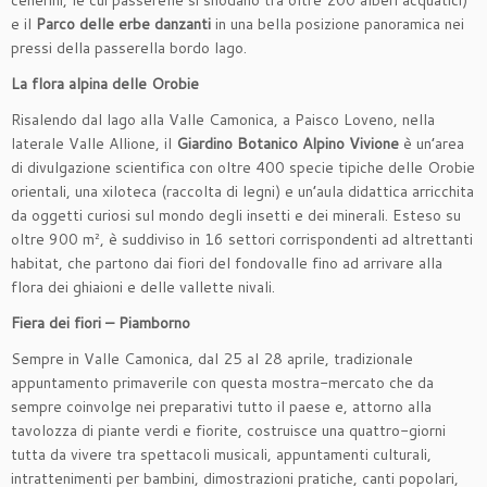
cenerini, le cui passerelle si snodano tra oltre 200 alberi acquatici)
e il
Parco delle erbe danzanti
in una bella posizione panoramica nei
pressi della passerella bordo lago.
La flora alpina delle Orobie
Risalendo dal lago alla Valle Camonica, a Paisco Loveno, nella
laterale Valle Allione, il
Giardino Botanico Alpino Vivione
è un’area
di divulgazione scientifica con oltre 400 specie tipiche delle Orobie
orientali, una xiloteca (raccolta di legni) e un’aula didattica arricchita
da oggetti curiosi sul mondo degli insetti e dei minerali. Esteso su
oltre 900 m², è suddiviso in 16 settori corrispondenti ad altrettanti
habitat, che partono dai fiori del fondovalle fino ad arrivare alla
flora dei ghiaioni e delle vallette nivali.
Fiera dei fiori – Piamborno
Sempre in Valle Camonica, dal 25 al 28 aprile, tradizionale
appuntamento primaverile con questa mostra-mercato che da
sempre coinvolge nei preparativi tutto il paese e, attorno alla
tavolozza di piante verdi e fiorite, costruisce una quattro-giorni
tutta da vivere tra spettacoli musicali, appuntamenti culturali,
intrattenimenti per bambini, dimostrazioni pratiche, canti popolari,