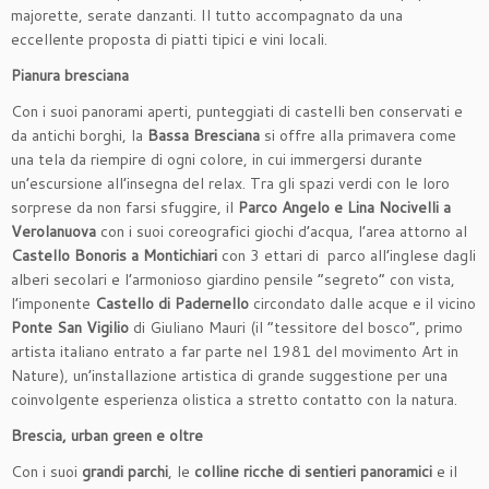
majorette, serate danzanti. Il tutto accompagnato da una
eccellente proposta di piatti tipici e vini locali.
Pianura bresciana
Con i suoi panorami aperti, punteggiati di castelli ben conservati e
da antichi borghi, la
Bassa Bresciana
si offre alla primavera come
una tela da riempire di ogni colore, in cui immergersi durante
un’escursione all’insegna del relax. Tra gli spazi verdi con le loro
sorprese da non farsi sfuggire, il
Parco Angelo e Lina Nocivelli a
Verolanuova
con i suoi coreografici giochi d’acqua, l’area attorno al
Castello Bonoris a Montichiari
con 3 ettari di parco all’inglese dagli
alberi secolari e l’armonioso giardino pensile “segreto” con vista,
l’imponente
Castello di Padernello
circondato dalle acque e il vicino
Ponte San Vigilio
di Giuliano Mauri (il “tessitore del bosco”, primo
artista italiano entrato a far parte nel 1981 del movimento Art in
Nature), un’installazione artistica di grande suggestione per una
coinvolgente esperienza olistica a stretto contatto con la natura.
Brescia, urban green e oltre
Con i suoi
grandi parchi
, le
colline ricche di sentieri panoramici
e il