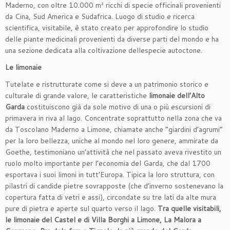
Maderno, con oltre 10.000 m² ricchi di specie officinali provenienti
da Cina, Sud America e Sudafrica. Luogo di studio e ricerca
scientifica, visitabile, è stato creato per approfondire lo studio
delle piante medicinali provenienti da diverse parti del mondo e ha
una sezione dedicata alla coltivazione dellespecie autoctone.
Le limonaie
Tutelate e ristrutturate come si deve a un patrimonio storico e
culturale di grande valore, le caratteristiche
limonaie dell’Alto
Garda
costituiscono già da sole motivo di una o più escursioni di
primavera in riva al lago. Concentrate soprattutto nella zona che va
da Toscolano Maderno a Limone, chiamate anche “giardini d’agrumi”
per la loro bellezza, uniche al mondo nel loro genere, ammirate da
Goethe, testimoniano un’attività che nel passato aveva rivestito un
ruolo molto importante per l’economia del Garda, che dal 1700
esportava i suoi limoni in tutt’Europa. Tipica la loro struttura, con
pilastri di candide pietre sovrapposte (che d’inverno sostenevano la
copertura fatta di vetri e assi), circondate su tre lati da alte mura
pure di pietra e aperte sul quarto verso il lago.
Tra quelle visitabili,
le limonaie del Castel e di Villa Borghi a Limone, La Malora a