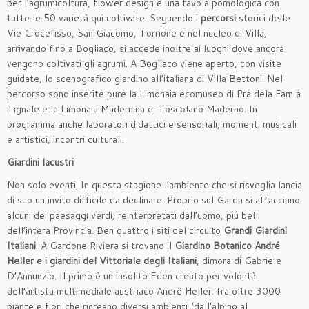
per l’agrumicoltura, flower design e una tavola pomologica con
tutte le 50 varietà qui coltivate. Seguendo i
percorsi
storici delle
Vie Crocefisso, San Giacomo, Torrione e nel nucleo di Villa,
arrivando fino a Bogliaco, si accede inoltre ai luoghi dove ancora
vengono coltivati gli agrumi. A Bogliaco viene aperto, con visite
guidate, lo scenografico giardino all’italiana di Villa Bettoni. Nel
percorso sono inserite pure la Limonaia ecomuseo di Pra dela Fam a
Tignale e la Limonaia Madernina di Toscolano Maderno. In
programma anche laboratori didattici e sensoriali, momenti musicali
e artistici, incontri culturali.
Giardini lacustri
Non solo eventi. In questa stagione l’ambiente che si risveglia lancia
di suo un invito difficile da declinare. Proprio sul Garda si affacciano
alcuni dei paesaggi verdi, reinterpretati dall’uomo, più belli
dell’intera Provincia. Ben quattro i siti del circuito
Grandi Giardini
Italiani
. A Gardone Riviera si trovano il
Giardino Botanico André
Heller e i giardini del Vittoriale degli Italiani
, dimora di Gabriele
D’Annunzio. Il primo è un insolito Eden creato per volontà
dell’artista multimediale austriaco Andrè Heller: fra oltre 3000
piante e fiori che ricreano diversi ambienti (dall’alpino al