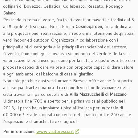
collinari di Bovezzo, Cellatica, Collebeato, Rezzato, Rodengo
Saiano.
Restando in tema di verde, fra i vari eventi primaverili cittadini dal 5
all’8 aprile è di scena al Brixia Forum
Cosmogarden,
fiera dedicata
alla progettazione, realizzazione, arredo e manutenzione degli spazi
verdi indoor ed outdoor. Organizzata in collaborazione con i
principali albi di categoria e le principali associazioni del settore,
l’evento, è un concept innovativo sul mondo del verde e della sua
valorizzazione ed unisce passione per la natura e gusto estetico con
proposte capaci di dare valore a con proposte capaci di dare valore
a ogni ambiente, dal balcone di casa al giardino.
Non solo parchi e oasi verdi urbane: Brescia offre anche fuoriporta
all’insegna di arte e natura. Tra i gioielli verdi nelle vicinanze della
città troviamo il parco secolare di
Villa Mazzucchelli di Mazzano
.
Ultimato a fine ‘700 e aperto per la prima volta al pubblico nel
2013, il parco ha un impianto tipico all’italiana per un totale di
60.000 m². Fra le curiosità un cedro del Libano di oltre 260 anni e
l’esposizione di antichi attrezzi agricoli.
Per informazioni:
www.visitbrescia.it