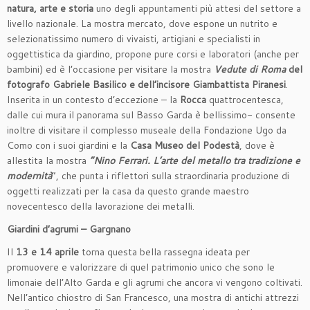
natura, arte e storia
uno degli appuntamenti più attesi del settore a
livello nazionale. La mostra mercato, dove espone un nutrito e
selezionatissimo numero di vivaisti, artigiani e specialisti in
oggettistica da giardino, propone pure corsi e laboratori (anche per
bambini) ed è l’occasione per visitare la mostra
Vedute di Roma
del
fotografo Gabriele Basilico e dell’incisore Giambattista Piranesi
.
Inserita in un contesto d’eccezione – la
Rocca
quattrocentesca,
dalle cui mura il panorama sul Basso Garda è bellissimo- consente
inoltre di visitare il complesso museale della Fondazione Ugo da
Como con i suoi giardini e la
Casa Museo del Podestà
, dove è
allestita la mostra
“Nino Ferrari. L’arte del metallo tra tradizione e
modernità
”, che punta i riflettori sulla straordinaria produzione di
oggetti realizzati per la casa da questo grande maestro
novecentesco della lavorazione dei metalli.
Giardini d’agrumi – Gargnano
Il
13 e 14 aprile
torna questa bella rassegna ideata per
promuovere e valorizzare di quel patrimonio unico che sono le
limonaie dell’Alto Garda e gli agrumi che ancora vi vengono coltivati.
Nell’antico chiostro di San Francesco, una mostra di antichi attrezzi