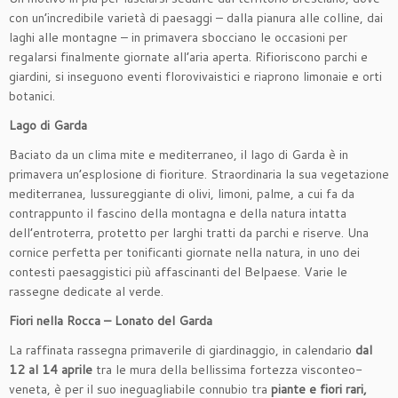
con un’incredibile varietà di paesaggi – dalla pianura alle colline, dai
laghi alle montagne – in primavera sbocciano le occasioni per
regalarsi finalmente giornate all’aria aperta. Rifioriscono parchi e
giardini, si inseguono eventi florovivaistici e riaprono limonaie e orti
botanici.
Lago di Garda
Baciato da un clima mite e mediterraneo, il lago di Garda è in
primavera un’esplosione di fioriture. Straordinaria la sua vegetazione
mediterranea, lussureggiante di olivi, limoni, palme, a cui fa da
contrappunto il fascino della montagna e della natura intatta
dell’entroterra, protetto per larghi tratti da parchi e riserve. Una
cornice perfetta per tonificanti giornate nella natura, in uno dei
contesti paesaggistici più affascinanti del Belpaese. Varie le
rassegne dedicate al verde.
Fiori nella Rocca – Lonato del Garda
La raffinata rassegna primaverile di giardinaggio, in calendario
dal
12 al 14 aprile
tra le mura della bellissima fortezza visconteo-
veneta, è per il suo ineguagliabile connubio tra
piante e fiori rari,