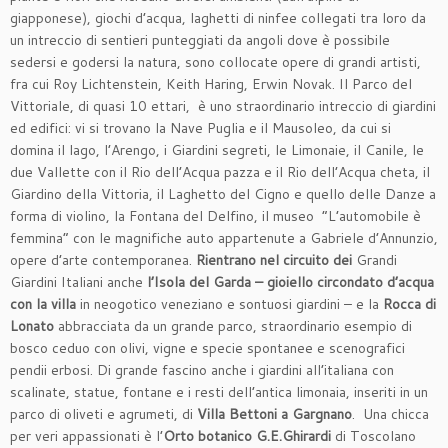
giapponese), giochi d’acqua, laghetti di ninfee collegati tra loro da
un intreccio di sentieri punteggiati da angoli dove è possibile
sedersi e godersi la natura, sono collocate opere di grandi artisti,
fra cui Roy Lichtenstein, Keith Haring, Erwin Novak. Il Parco del
Vittoriale, di quasi 10 ettari, è uno straordinario intreccio di giardini
ed edifici: vi si trovano la Nave Puglia e il Mausoleo, da cui si
domina il lago, l’Arengo, i Giardini segreti, le Limonaie, il Canile, le
due Vallette con il Rio dell’Acqua pazza e il Rio dell’Acqua cheta, il
Giardino della Vittoria, il Laghetto del Cigno e quello delle Danze a
forma di violino, la Fontana del Delfino, il museo “L’automobile è
femmina” con le magnifiche auto appartenute a Gabriele d’Annunzio,
opere d’arte contemporanea.
Rientrano nel circuito dei
Grandi
Giardini Italiani anche
l’Isola del Garda – gioiello circondato d’acqua
con la villa
in neogotico veneziano e sontuosi giardini – e la
Rocca di
Lonato
abbracciata da un grande parco, straordinario esempio di
bosco ceduo con olivi, vigne e specie spontanee e scenografici
pendii erbosi. Di grande fascino anche i giardini all’italiana con
scalinate, statue, fontane e i resti dell’antica limonaia, inseriti in un
parco di oliveti e agrumeti, di
Villa Bettoni a Gargnano
. Una chicca
per veri appassionati è l’
Orto botanico G.E.Ghirardi
di Toscolano