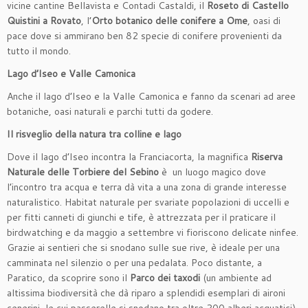
vicine cantine Bellavista e Contadi
Castaldi, il
Roseto di Castello
Quistini a Rovato
, l’
Orto botanico delle conifere a Ome
, oasi di
pace dove si ammirano ben 82 specie di conifere provenienti da
tutto il mondo.
Lago d’Iseo e Valle Camonica
Anche il lago d’Iseo e la Valle Camonica e fanno da scenari ad aree
botaniche, oasi naturali e parchi tutti da godere.
Il risveglio della natura tra colline e lago
Dove il lago d’Iseo incontra la Franciacorta, la magnifica
Riserva
Naturale delle Torbiere del Sebino
è un luogo magico dove
l’incontro tra acqua e terra dà vita a una zona di grande interesse
naturalistico. Habitat naturale per svariate popolazioni di uccelli e
per fitti canneti di giunchi e tife, è attrezzata per il praticare il
birdwatching e da maggio a settembre vi fioriscono delicate ninfee.
Grazie ai sentieri che si snodano sulle sue rive, è ideale per una
camminata nel silenzio o per una pedalata. Poco distante, a
Paratico, da scoprire sono il
Parco dei taxodi
(un ambiente ad
altissima biodiversità che dà riparo a splendidi esemplari di aironi