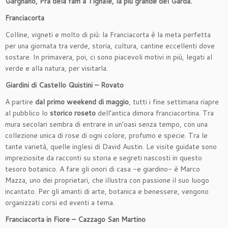
Gargnano, Pra dela fam a Tignale, la più grande del Garda.
Franciacorta
Colline, vigneti e molto di più: la Franciacorta è la meta perfetta
per una giornata tra verde, storia, cultura, cantine eccellenti dove
sostare. In primavera, poi, ci sono piacevoli motivi in più, legati al
verde e alla natura, per visitarla.
Giardini di Castello Quistini – Rovato
A partire
dal primo weekend di maggio
, tutti i fine settimana riapre
al pubblico lo
storico roseto
dell’antica dimora franciacortina. Tra
mura secolari sembra di entrare in un’oasi senza tempo, con una
collezione unica di rose di ogni colore, profumo e specie. Tra le
tante varietà, quelle inglesi di David Austin. Le visite guidate sono
impreziosite da racconti su storia e segreti nascosti in questo
tesoro botanico. A fare gli onori di casa -e giardino- è Marco
Mazza, uno dei proprietari, che illustra con passione il suo luogo
incantato. Per gli amanti di arte, botanica e benessere, vengono
organizzati corsi ed eventi a tema.
Franciacorta in Fiore – Cazzago San Martino