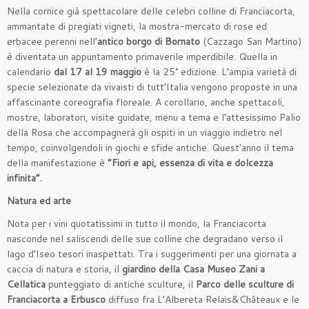
Nella cornice già spettacolare delle celebri colline di Franciacorta,
ammantate di pregiati vigneti, la mostra-mercato di rose ed
erbacee perenni nell’
antico borgo di Bornato
(Cazzago San Martino)
è diventata un appuntamento primaverile imperdibile. Quella in
calendario
dal 17 al 19 maggio
è la 25° edizione. L’ampia varietà di
specie selezionate da vivaisti di tutt’Italia vengono proposte in una
affascinante coreografia floreale. A corollario, anche spettacoli,
mostre, laboratori, visite guidate, menu a tema e l’attesissimo Palio
della Rosa che accompagnerà gli ospiti in un viaggio indietro nel
tempo, coinvolgendoli in giochi e sfide antiche. Quest’anno il tema
della manifestazione è
“Fiori e api, essenza di vita e dolcezza
infinita”.
Natura ed arte
Nota per i vini quotatissimi in tutto il mondo, la Franciacorta
nasconde nel saliscendi delle sue colline che degradano verso il
lago d’Iseo tesori inaspettati. Tra i suggerimenti per una giornata a
caccia di natura e storia, il
giardino della Casa Museo Zani a
Cellatica
punteggiato di antiche sculture, il
Parco delle sculture di
Franciacorta a Erbusco
diffuso fra L’Albereta Relais&Châteaux e le