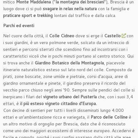
mitico
Monte Maddalena
(“
la montagna dei bresciani
”), Brescia è un
luogo dove ci si può
svagare in relax nella natura
con la famiglia e
praticare sport e trekking
lontani dal traffico e dalla calca.
Parchi ed eventi
Nel cuore della città, il
Colle Cidneo
dove si erge il
Castello
con
i suoi giardini, è un vero polmone verde, solcato da un intreccio di
sentieri e percorsi sterrati che scendono fino ad incontrarsi con i
caratteristici vicoli che in pochi minuti portano al centro storico. Qui
si trova anche il
Giardino Botanico della Montagnola
, piacevole
itinerario naturalistico esteso sul lato nord del colle. Composto da
prati, zone boscate, zone umide e pietraie, corsi d’acqua, aree di
giardino ornamentale e pinete, il giardino preserva il ricordo del
vecchio parco chiuso negli anni ’90. Sempre sulle pendici del colle si
inerpicano i filari del
vigneto urbano del Pusterla
che, con i suoi 3,4
ettari, è
il più esteso vigneto cittadino d’Europa.
Con decine di sentieri per tutti i livelli disseminati lungo 4.000
ettari e un’ambientazione ricca e variegata, il
Parco delle Colline
è
un altro motivo di orgoglio per Brescia, dato che è riconosciuto
come uno dei maggiori ecosistemi di interesse europeo. Accedervi è
facile e comodo, poiché i suoi confini spaziano dalla città alle aree