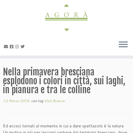
Passa
al
contenuto
Nella primavera bresciana
esplodono i colori in città, sui laghi,
in pianura e tra le colline
13 Marzo 2024
con tag
Visit Brescia
Ed eccoci tornati al momento in cui a dare spettacolo è la natura.
Un motivo in più per lasciarsi sedurre dal territorio bresciano, dove