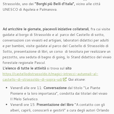
Strassoldo, uno dei
“Borghi più Belli d’Italia”,
vicino alle città
UNESCO di Aquileia e Palmanova.
Ad arricchire le giornate, piacevoli iniziative collaterali
, fra cui visite
guidate al borgo di Strassoldo e al parco del Castello di sotto,
conversazioni con vivaisti ed artigiani, laboratori didattici per adulti
e per bambini, visite guidate al parco del Castello di Strassoldo di
Sotto, presentazione di libri, un corso di tessitura per realizzare un
pezzotto, una seduta di bagno di going, lo Stand didattico del vivaio
forestale regionale Pascul.
L’elenco di tutte le attività
si trova sul
sito
https://castellodistrassoldo.it/magici-intrecci-autunnali-al-
castello-di-strassoldo-di-sopra-ud/
. Qui alcune:
Venerdì alle ore 11:
Conversazione
dal titolo “Le Piante
Pioniere e la loro importanza”, condotta dai titolari del vivaio
Il Melo Selvatico.
Venerdì ore 15:
Presentazione del libro
“A contatto con gli
alberi, capirli, conoscerli e gestirli” a cura degli autori Orlando