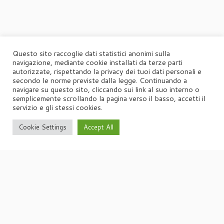
Questo sito raccoglie dati statistici anonimi sulla
navigazione, mediante cookie installati da terze parti
autorizzate, rispettando la privacy dei tuoi dati personali e
secondo le norme previste dalla legge. Continuando a
navigare su questo sito, cliccando sui link al suo interno o
semplicemente scrollando la pagina verso il basso, accetti il
servizio e gli stessi cookies.
Cookie Settings
Accept All
·
© 2026
Agorà
·
Powered by
·
Designed con il
tema Customizr
·
UFFICIO STAMPA
Agorà di Marina Tagliaferri
Via Matteotti 70, 34071 – Cormòns (GO)
P.IVA 00417590312
☏
Tel. +39 0481 62385
agora@studio-agora.it