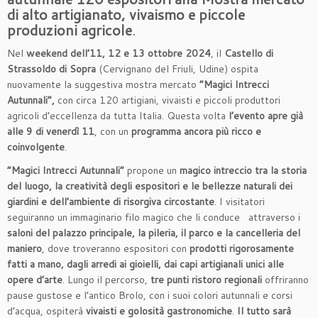
di alto artigianato,
vivaismo e piccole
produzioni agricole
.
Nel
weekend dell’11, 12 e 13 ottobre 2024
, il
Castello di
Strassoldo di Sopra
(Cervignano del Friuli, Udine) ospita
nuovamente la suggestiva mostra mercato
“Magici Intrecci
Autunnali”,
con circa 120 artigiani, vivaisti e piccoli produttori
agricoli d’eccellenza da tutta Italia. Questa volta
l’evento apre già
alle 9 di venerdì
11
, con un
programma ancora più ricco e
coinvolgente
.
“Magici Intrecci Autunnali”
propone un
magico intreccio tra la storia
del luogo, la creatività degli espositori e le bellezze naturali dei
giardini e dell’ambiente di risorgiva circostante
. I visitatori
seguiranno un immaginario filo magico che li conduce attraverso i
saloni del palazzo principale, la pileria, il parco e la cancelleria del
maniero
, dove troveranno espositori con
prodotti rigorosamente
fatti a mano, dagli arredi ai gioielli, dai capi artigianali unici alle
opere d’arte
. Lungo il percorso,
tre punti ristoro regionali
offriranno
pause gustose e l’antico Brolo, con i suoi colori autunnali e corsi
d’acqua, ospiterà
vivaisti e golosità gastronomiche
.
Il tutto sarà