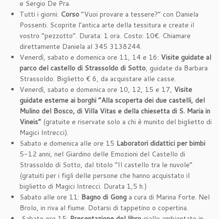
e Sergio De Pra.
Tutti i giorni:
Corso
“Vuoi provare a tessere?” con Daniela
Possenti. Scoprite l’antica arte della tessitura e create il
vostro “pezzotto”. Durata: 1 ora. Costo: 10€. Chiamare
direttamente Daniela al 345 3138244.
Venerdì, sabato e domenica ore 11, 14 e 16:
Visite guidate al
parco del castello di Strassoldo di Sotto
, guidate da Barbara
Strassoldo. Biglietto € 6, da acquistare alle casse.
Venerdì, sabato e domenica ore 10, 12, 15 e 17,
Visite
guidate esterne ai borghi “Alla scoperta dei due castelli, del
Mulino del Bosco, di Villa Vitas e della chiesetta di S. Maria in
Vineis”
(gratuite e riservate solo a chi è munito del biglietto di
Magici Intrecci).
Sabato e domenica alle ore 15
Laboratori didattici per bimbi
5-12 anni, nel Giardino delle Emozioni del Castello di
Strassoldo di Sotto, dal titolo “Il castello tra le nuvole”
(gratuiti per i figli delle persone che hanno acquistato il
biglietto di Magici Intrecci. Durata 1,5 h.)
Sabato alle ore 11:
Bagno di Gong
a cura di Marina Forte. Nel
Brolo, in riva al fiume. Dotarsi di tappetino o copertina.
Sabato ore 15:
Presentazione del libro
giallo ambientato in