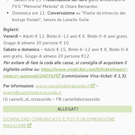
FVG “Memorial Melinda” di Chiara Bernardon.
Domenica ore 11:
Conversazione
su “Piante da intreccio dei
biotopi friulani”, tenuta da Luisella Gorìa.
Biglietti
Venerdì –
Adulti € 12. Bimbi 6-12 anni € 6. Bimbi 0-6 anni gratis.
Gruppi di almeno 20 persone € 10.
Sabato e domenica
– Adulti € 15, Bimbi 6-12 anni € 8, Bimbi 0-6
anni gratis, Gruppi di almeno 20 persone €12.
Per evitare di fare la coda alle casse, si consiglia di acquistare il
biglietto online su:
https://www.vivaticket.com/it/ticket/magici-
intrecci-autunnali/240743
(commissione Viva-ticket: € 1,5).
Per informazioni
:
www.castellodistrassoldo.it
–
eventi@castellodistrassoldo.it
IG castelli_di_strassoldo – FB castellidistrassoldo
ALLEGATI
DOWNLOAD COMUNICATO E FOTO IN DIMENSIONE
MAGGIORE