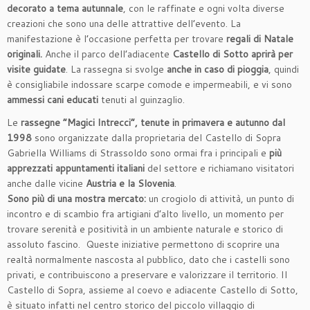
decorato a tema autunnale
, con le raffinate e ogni volta diverse
creazioni che sono una delle attrattive dell’evento. La
manifestazione è l’occasione perfetta per trovare
regali di Natale
originali.
Anche il parco dell’adiacente
Castello di Sotto aprirà per
visite guidate
. La rassegna si svolge
anche in caso di pioggia
, quindi
è consigliabile indossare scarpe comode e impermeabili, e vi sono
ammessi c
ani educati
tenuti al guinzaglio.
Le
rassegne “Magici Intrecci”, tenute in primavera e autunno dal
1998
sono organizzate dalla proprietaria del Castello di Sopra
Gabriella Williams di Strassoldo sono ormai fra i principali e
più
apprezzati appuntamenti italiani
del settore e richiamano visitatori
anche dalle vicine
Austria e la Slovenia
.
Sono più di una mostra mercato:
un crogiolo di attività, un punto di
incontro e di scambio fra artigiani d’alto livello, un momento per
trovare serenità e positività in un ambiente naturale e storico di
assoluto fascino. Queste iniziative permettono di scoprire una
realtà normalmente nascosta al pubblico, dato che i castelli sono
privati, e contribuiscono a preservare e valorizzare il territorio. Il
Castello di Sopra, assieme al coevo e adiacente Castello di Sotto,
è situato infatti nel centro storico del piccolo villaggio di