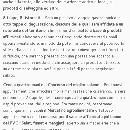
anche alla
trota,
alle
verdure
delle aziende agricole locali, ai
prodotti di selvaggina
ed altro.
8 tappe, 8 ristoranti
– Sarà un piacevole viaggio gastronomico in
otto
tappe di degustazione, ciascuna delle quali sarà affidata a un
ristorante del territorio
, che proporrà un
piatto a base di prodotti
affumicati
elaborato dal suo chef seguendo ricette tradizionali
oppure rivisitandole, in modo da poter far conoscere al pubblico lo
stile della sua cucina. Inoltre i ristoratori coinvolgeranno i fornitori
di fiducia, che saranno presenti con una postazione accanto a
ciascuno stand, in modo che chi assaggerà un prodotto utilizzato in
un determinato piatto avrà la possibilità di poterlo acquistare
subito.
Cene a quattro mani e il Concorso del miglior salame
– Fra i nuovi
appuntamenti che arricchiranno la manifestazione ci saranno, la sera
di domenica 27 aprile, delle
cene speciali a quattro mani
con cuochi
ospiti provenienti dalla regione. Fra tante novità, resteranno
comunque immancabili il
Mercatino agroalimentare
e l’atteso
appuntamento con il
concorso per il salame affumicato più buono
del FVG
“
Salat, fumat e mangjat!
” aperto sia a macellerie che a
privati, che vi si possono già iscrivere.