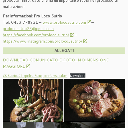
prodotto finito, dato che ha un importante ruolo nel processo di
maturazione.
Per informazioni:
Pro Loco Sutrio
Tel: 0433 778921 –
www.prolocosutrio.com
–
prolocosutrio23@gmail.com
https://facebook.com/proloco.sutrio/
–
https://www.instagram.com/proloco_sutrio/
ALLEGATI
DOWNLOAD COMUNICATO E FOTO IN DIMENSIONE
MAGGIORE
CS Sutrio_27 aprile_ Fums, profums, salum
Download