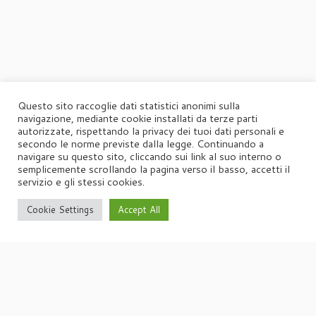
Questo sito raccoglie dati statistici anonimi sulla
navigazione, mediante cookie installati da terze parti
autorizzate, rispettando la privacy dei tuoi dati personali e
secondo le norme previste dalla legge. Continuando a
navigare su questo sito, cliccando sui link al suo interno o
semplicemente scrollando la pagina verso il basso, accetti il
servizio e gli stessi cookies.
Cookie Settings
Accept All
·
© 2026
Agorà
·
Powered by
·
Designed con il
tema Customizr
·
UFFICIO STAMPA
Agorà di Marina Tagliaferri
Via Matteotti 70, 34071 – Cormòns (GO)
P.IVA 00417590312