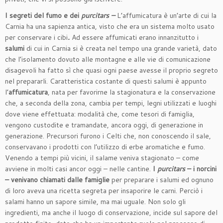
I segreti del fumo e dei
purcitars –
L’affumicatura è un’arte di cui la
Carnia ha una sapienza antica, visto che era un sistema molto usato
per conservare i cibi
.
Ad essere affumicati erano innanzitutto i
salumi
di cui in Carnia si è creata nel tempo una grande varietà, dato
che l’isolamento dovuto alle montagne e alle vie di comunicazione
disagevoli ha fatto sì che quasi ogni paese avesse il proprio segreto
nel prepararli. Caratteristica costante di questi salumi è appunto
l’
affumicatura
, nata per favorirne la stagionatura e la conservazione
che, a seconda della zona, cambia per tempi, legni utilizzati e luoghi
dove viene effettuata: modalità che, come tesori di famiglia,
vengono custodite e tramandate, ancora oggi, di generazione in
generazione. Precursori furono i Celti che, non conoscendo il sale,
conservavano i prodotti con l’utilizzo di erbe aromatiche e fumo.
Venendo a tempi più vicini, il salame veniva stagionato – come
avviene in molti casi ancor oggi – nelle cantine.
I
purcitars
– i norcini
– venivano chiamati dalle famiglie
per preparare i salumi ed ognuno
di loro aveva una ricetta segreta per insaporire le carni. Perciò i
salami hanno un sapore simile, ma mai uguale. Non solo gli
ingredienti, ma anche il luogo di conservazione, incide sul sapore del