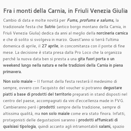
Fra i monti della Carnia, in Friuli Venezia Giulia
Cambio di data e molte novità per
Fums, profums e salums,
la
tradizionale festa che
Sutrio
(antico borgo montano della Carnia, in
Friuli Venezia Giulia) dedica da anni al meglio della
norcineria carnica
e che di solito si svolgeva in marzo. Quest’anno si terrà l’ultima
domenica di aprile, il
27 aprile
, in concomitanza con il ponte di fine
mese. La decisione è stata presa dalla Pro Loco che la organizza
perché la nuova data ben si presta a una
gita fuori porta o un
weekend lungo nella natura e nelle tradizioni della Carnia in piena
primavera.
Non solo maiale
– Il format della festa resterà il medesimo di
sempre, ovvero con l’acquisto del voucher si potranno
degustare
piatti a base di prodotti del territorio
preparati in stand disposti nel
centro del paese, accompagnati da vini d’eccellenza made in FVG.
Cambieranno però i
prodotti
: sempre della tradizione, sempre di
altissima qualità, ma
non solo maiale
come era stato finora. Infatti,
protagonisti delle degustazioni saranno i
prodotti affumicati di
qualsiasi tipologia
, quindi accanto agli intramontabili
salami,
spazio