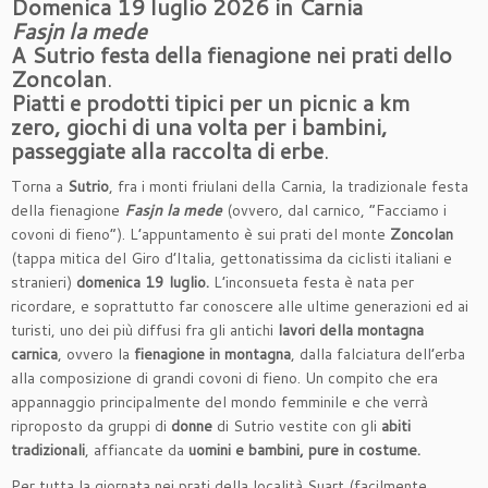
Domenica 19 luglio 2026 in Carnia
Fasjn la mede
A Sutrio festa della fienagione nei prati dello
Zoncolan
.
Piatti e prodotti tipici per un picnic a km
zero, giochi di una volta per i bambini,
passeggiate alla raccolta di erbe
.
Torna a
Sutrio
, fra i monti friulani della Carnia, la tradizionale festa
della fienagione
Fasjn la mede
(ovvero, dal carnico, “Facciamo i
covoni di fieno”). L’appuntamento è sui prati del monte
Zoncolan
(tappa mitica del Giro d’Italia, gettonatissima da ciclisti italiani e
stranieri)
domenica 19 luglio.
L’inconsueta festa è nata per
ricordare, e soprattutto far conoscere alle ultime generazioni ed ai
turisti, uno dei più diffusi fra gli antichi
lavori della montagna
carnica
, ovvero la
fienagione in montagna
, dalla falciatura dell’erba
alla composizione di grandi covoni di fieno. Un compito che era
appannaggio principalmente del mondo femminile e che verrà
riproposto da gruppi di
donne
di Sutrio vestite con gli
abiti
tradizionali
, affiancate da
uomini e bambini, pure in costume.
Per tutta la giornata nei prati della località Suart (facilmente