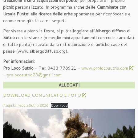
tradizione a km0 acquistabili sul posto,
per preparare il proprio
picnic
personalizzato. In programma anche delle
Camminate con
Ursula Puntel alla ricerca delle erbe
spontanee per riconoscerle e
conoscerne gli utilizzi e i segreti.
Per vivere a pieno la festa, si può alloggiare all’
Albergo diffuso di
Sutrio
con le stanze (o meglio mini appartamenti con cucina arredati
di tutto punto) ricavate dalla ristrutturazione di antiche case del
paese (www.albergodiffuso.org).
Per informazioni:
Pro Loco Sutrio
– Tel: 0433 778921 –
www.prolocosutrio.com
–
prolocosutrio23@gmail.com
ALLEGATI
DOWNLOAD COMUNICATO E FOTO
Fasjn la mede a Sutrio 2026
Download