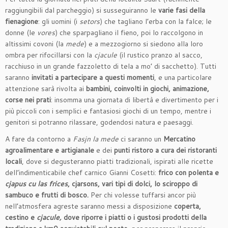
raggiungibili dal parcheggio) si susseguiranno le
varie fasi della
fienagione
: gli uomini (i
setors
) che tagliano l’erba con la falce; le
donne (le
vores
) che sparpagliano il fieno, poi lo raccolgono in
altissimi covoni (la
mede
) e a mezzogiorno si siedono alla loro
ombra per rifocillarsi con la
cjacule
(il rustico pranzo al sacco,
racchiuso in un grande fazzoletto di tela a mo’ di sacchetto). Tutti
saranno
invitati a partecipare a questi momenti
, e una particolare
attenzione sarà rivolta ai
bambini, coinvolti in giochi, animazione,
corse nei prati
: insomma una giornata di libertà e divertimento per i
più piccoli con i semplici e fantasiosi giochi di un tempo, mentre i
genitori si potranno rilassare, godendosi natura e paesaggi.
A fare da contorno a
Fasjn la mede
ci saranno un
Mercatino
agroalimentare e artigianale
e dei
punti ristoro a cura dei ristoranti
locali
, dove si degusteranno piatti tradizionali, ispirati alle ricette
dell’indimenticabile chef carnico Gianni Cosetti:
frico con polenta e
cjapus cu las frices
, cjarsons, vari tipi di dolci, lo sciroppo di
sambuco e frutti di bosco.
Per chi volesse tuffarsi ancor più
nell’atmosfera agreste saranno messi a disposizione
coperta,
cestino e
cjacule,
dove riporre i piatti o i gustosi prodotti della