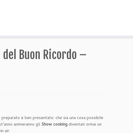
i del Buon Ricordo –
n preparato e ben presentato: che sia una cosa possibile
uest’anno animeranno gli
Show cooking
diventati ormai un
n air.