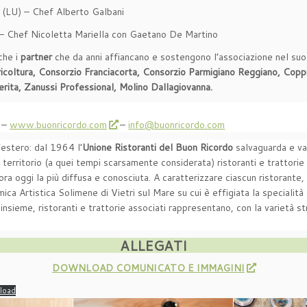
 (LU) – Chef Alberto Galbani
 – Chef Nicoletta Mariella con Gaetano De Martino
che i
partner
che da anni affiancano e sostengono l’associazione nel suo
coltura, Consorzio Franciacorta, Consorzio Parmigiano Reggiano, Coppin
rita, Zanussi Professional, Molino Dallagiovanna.
 –
www.buonricordo.com
–
info@buonricordo.com
l’estero: dal 1964 l’
Unione Ristoranti del Buon Ricordo
salvaguarda e val
territorio (a quei tempi scarsamente considerata) ristoranti e trattorie
cora oggi la più diffusa e conosciuta. A caratterizzare ciascun ristorante
ica Artistica Solimene di Vietri sul Mare su cui è effigiata la specialità
sieme, ristoranti e trattorie associati rappresentano, con la varietà str
ALLEGATI
DOWNLOAD COMUNICATO E IMMAGINI
load