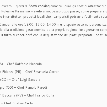
, ovvero 9 giorni di
Show cooking
durante i quali gli chef di altrettanti 
 di Polesine Parmense – sveleranno, passo dopo passo, come preparare un
re innanzitutto i prodotti locali che i camperisti potranno facilmente rec
Camper alle ore 12.00, 13.00, 14.00 in uno spazio esterno personaliz
ndo alla tradizione gastronomica della propria regione, insegneranno come
l tutto si concluderà con la degustazione dei piatti preparati. I posti so
SA) – Chef Raffaele Mascolo
 a Fidenza (PR) – Chef Emanuela Gorreri
o (CO) – Chef Luigi Gandola
ogno (CO) – Chef Pamela Paredi
’ Beccaria (PV) – Chef Franco Colla
 – Chef Cristina Cerbi