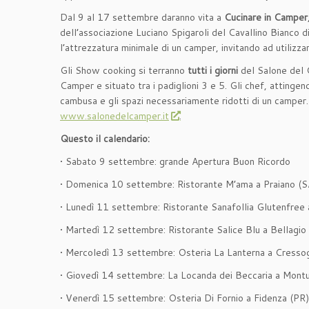
Dal 9 al 17 settembre daranno vita a
Cucinare in Camper
dell’associazione Luciano Spigaroli del Cavallino Bianco
l’attrezzatura minimale di un camper, invitando ad utilizza
Gli Show cooking si terranno
tutti i giorni
del Salone del 
Camper e situato tra i padiglioni 3 e 5. Gli chef, attinge
cambusa e gli spazi necessariamente ridotti di un camper. I
www.salonedelcamper.it
.
Questo il calendario:
• Sabato 9 settembre: grande Apertura Buon Ricordo
• Domenica 10 settembre: Ristorante M’ama a Praiano (
• Lunedì 11 settembre: Ristorante Sanafollia Glutenfree
• Martedì 12 settembre: Ristorante Salice Blu a Bellagi
• Mercoledì 13 settembre: Osteria La Lanterna a Cress
• Giovedì 14 settembre: La Locanda dei Beccaria a Montu
• Venerdì 15 settembre: Osteria Di Fornio a Fidenza (PR)