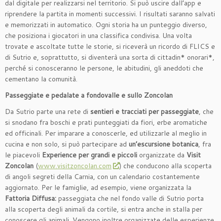
dal digitale per realizzarsi nel territorio. Si può uscire dall’app e
riprendere la partita in momenti successivi. I risultati saranno salvati
e memorizzati in automatico. Ogni storia ha un punteggio diverso,
che posiziona i giocatori in una classifica condivisa. Una volta
trovate e ascoltate tutte le storie, si riceverà un ricordo di FLICS e
di Sutrio e, soprattutto, si diventerà una sorta di cittadin* onorari*,
perché si conosceranno le persone, le abitudini, gli aneddoti che
cementano la comunità.
Passeggiate e pedalate a fondovalle e sullo Zoncolan
Da Sutrio parte una rete di
sentieri e tracciati per passeggiate
, che
si snodano fra boschi e prati punteggiati da fiori, erbe aromatiche
ed officinali. Per imparare a conoscerle, ed utilizzarle al meglio in
cucina e non solo, si può partecipare ad
un’escursione botanica
, fra
le piacevoli
Experience per grandi e piccoli
organizzate da
Visit
Zoncolan
(
www.visitzoncolan.com
) che conducono alla scoperta
di angoli segreti della Carnia, con un calendario costantemente
aggiornato. Per le famiglie, ad esempio, viene organizzata la
Fattoria Diffusa:
passeggiata che nel fondo valle di Sutrio porta
alla scoperta degli animali da cortile, si entra anche in stalla per
conoscere gli animali. Vengono inoltre organizzate delle esperienze