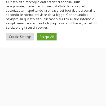
Questo sito raccoglie dati statistici anonimi sulla
navigazione, mediante cookie installati da terze parti
autorizzate, rispettando la privacy dei tuoi dati personali e
secondo le norme previste dalla legge. Continuando a
navigare su questo sito, cliccando sui link al suo interno o
semplicemente scrollando la pagina verso il basso, accetti il
servizio e gli stessi cookies.
Cookie Settings
Accept All
·
© 2026
Agorà
·
Powered by
·
Designed con il
tema Customizr
·
UFFICIO STAMPA
Agorà di Marina Tagliaferri
Via Matteotti 70, 34071 – Cormòns (GO)
P.IVA 00417590312
☏
Tel. +39 0481 62385
agora@studio-agora.it
Home
Chi siamo
Comunicati Stampa
Portfolio
Privacy
Cookie Policy