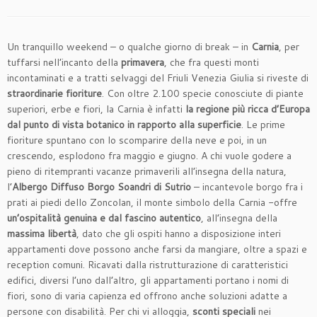
Un tranquillo weekend – o qualche giorno di break – in
Carnia
, per
tuffarsi nell’incanto della
primavera
, che fra questi monti
incontaminati e a tratti selvaggi del Friuli Venezia Giulia si riveste di
straordinarie fioriture
. Con oltre 2.100 specie conosciute di piante
superiori, erbe e fiori, la Carnia è infatti
la regione più ricca d’Europa
dal punto di vista botanico in rapporto alla superficie
. Le prime
fioriture spuntano con lo scomparire della neve e poi, in un
crescendo, esplodono fra maggio e giugno. A chi vuole godere a
pieno di ritempranti vacanze primaverili all’insegna della natura,
l’
Albergo Diffuso Borgo Soandri di Sutrio
– incantevole borgo fra i
prati ai piedi dello Zoncolan, il monte simbolo della Carnia -offre
un’ospitalità genuina e dal fascino autentico
, all’insegna della
massima libertà
, dato che gli ospiti hanno a disposizione interi
appartamenti dove possono anche farsi da mangiare, oltre a spazi e
reception comuni. Ricavati dalla ristrutturazione di caratteristici
edifici, diversi l’uno dall’altro, gli appartamenti portano i nomi di
fiori, sono di varia capienza ed offrono anche soluzioni adatte a
persone con disabilità. Per chi vi alloggia,
sconti speciali
nei