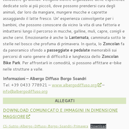
dedicate solo ai più piccoli, dove possono prendersi cura degli
animali, dar loro da mangiare, mungere mucche e caprette
assaggiando il latte fresco. Un’ esperienza coinvolgente per i
bambini, che possono conoscere da vicino la vita di una fattoria e
imbattersi lungo il percorso in mucche, galline, muli, capre, conigli e
anche cervi. Emozionante è anche la
Lanternata
, camminata sotto le
stelle nel bosco che profuma di primavera. In quota, lo
Zoncolan
fa
da panoramico sfondo a
passeggiate e pedalate
memorabili sui
percorsi di vario genere di difficoltà e lunghezza dello
Zoncolan
Bike Park
. Per affrontarli in comodità, si possono affittare e-bike
nelle strutture a valle.
Informazioni – Albergo Diffuso Borgo Soandri
Tel. +39 0433 778921 –
www.albergodiffuso.org
–
info@albergodiffuso.org
ALLEGATI
DOWNLOAD COMUNICATO E IMMAGINI IN DIMENSIONE
MAGGIORE
CS-Sutrio-Albergo-Diffuso-Borgo-Soandri-Primavera
Download