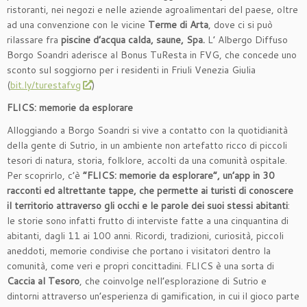
ristoranti, nei negozi e nelle aziende agroalimentari del paese, oltre
ad una convenzione con le vicine
Terme di Arta
, dove ci si può
rilassare fra
piscine d’acqua calda, saune, Spa.
L’ Albergo Diffuso
Borgo Soandri aderisce al Bonus TuResta in FVG, che concede uno
sconto sul soggiorno per i residenti in Friuli Venezia Giulia
(
bit.ly/turestafvg
)
FLICS: memorie da esplorare
Alloggiando a Borgo Soandri si vive a contatto con la quotidianità
della gente di Sutrio, in un ambiente non artefatto ricco di piccoli
tesori di natura, storia, folklore, accolti da una comunità ospitale.
Per scoprirlo, c’è
“FLICS: memorie da esplorare”, un’app in 30
racconti ed altrettante tappe, che permette ai turisti di conoscere
il territorio attraverso gli occhi e le parole dei suoi stessi abitanti
:
le storie sono infatti frutto di interviste fatte a una cinquantina di
abitanti, dagli 11 ai 100 anni. Ricordi, tradizioni, curiosità, piccoli
aneddoti, memorie condivise che portano i visitatori dentro la
comunità, come veri e propri concittadini. FLICS è una sorta di
Caccia al Tesoro
, che coinvolge nell’esplorazione di Sutrio e
dintorni attraverso un’esperienza di gamification, in cui il gioco parte