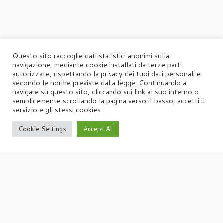
Questo sito raccoglie dati statistici anonimi sulla
navigazione, mediante cookie installati da terze parti
autorizzate, rispettando la privacy dei tuoi dati personali e
secondo le norme previste dalla legge. Continuando a
navigare su questo sito, cliccando sui link al suo interno o
semplicemente scrollando la pagina verso il basso, accetti il
servizio e gli stessi cookies.
Cookie Settings
Accept All
·
© 2026
Agorà
·
Powered by
·
Designed con il
tema Customizr
·
UFFICIO STAMPA
Agorà di Marina Tagliaferri
Via Matteotti 70, 34071 – Cormòns (GO)
P.IVA 00417590312
☏
Tel. +39 0481 62385