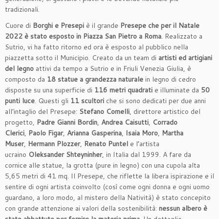
tradizionali.
Cuore di
Borghi e Presepi
è il grande
Presepe che per il Natale
2022 è stato esposto in Piazza San Pietro a Roma
. Realizzato a
Sutrio, vi ha fatto ritorno ed ora è esposto al pubblico nella
piazzetta sotto il Municipio. Creato da un team di
artisti ed artigiani
del legno
attivi da tempo a Sutrio e in Friuli Venezia Giulia, è
composto da
18 statue
a grandezza naturale
in legno di cedro
disposte su una superficie di
116 metri quadrati
e illuminate da
50
punti luce
. Questi gli
11 scultori
che si sono dedicati per due anni
all’intaglio del Presepe:
Stefano Comelli
, direttore artistico del
progetto,
Padre Gianni Bordin
,
Andrea Caisutti
,
Corrado
Clerici
,
Paolo Figar
,
Arianna Gasperina
,
Isaia Moro
,
Martha
Muser
,
Hermann Plozzer
,
Renato Puntel
e l’artista
ucraino
Oleksander Shteyninher
, in Italia dal 1999. A fare da
cornice alle statue, la grotta (pure in legno) con una cupola alta
5,65 metri di 41 mq. Il Presepe, che riflette la libera ispirazione e il
sentire di ogni artista coinvolto (così come ogni donna e ogni uomo
guardano, a loro modo, al mistero della Natività) è stato concepito
con grande attenzione ai valori della sostenibilità:
nessun albero è