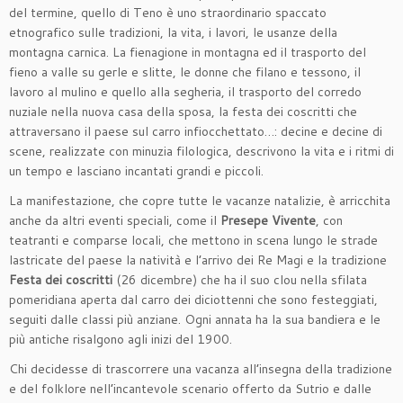
del termine, quello di Teno è uno straordinario spaccato
etnografico sulle tradizioni, la vita, i lavori, le usanze della
montagna carnica. La fienagione in montagna ed il trasporto del
fieno a valle su gerle e slitte, le donne che filano e tessono, il
lavoro al mulino e quello alla segheria, il trasporto del corredo
nuziale nella nuova casa della sposa, la festa dei coscritti che
attraversano il paese sul carro infiocchettato…: decine e decine di
scene, realizzate con minuzia filologica, descrivono la vita e i ritmi di
un tempo e lasciano incantati grandi e piccoli.
La manifestazione, che copre tutte le vacanze natalizie, è arricchita
anche da altri eventi speciali, come il
Presepe Vivente
, con
teatranti e comparse locali, che mettono in scena lungo le strade
lastricate del paese la natività e l’arrivo dei Re Magi e la tradizione
Festa dei coscritti
(26 dicembre) che ha il suo clou nella sfilata
pomeridiana aperta dal carro dei diciottenni che sono festeggiati,
seguiti dalle classi più anziane. Ogni annata ha la sua bandiera e le
più antiche risalgono agli inizi del 1900.
Chi decidesse di trascorrere una vacanza all’insegna della tradizione
e del folklore nell’incantevole scenario offerto da Sutrio e dalle