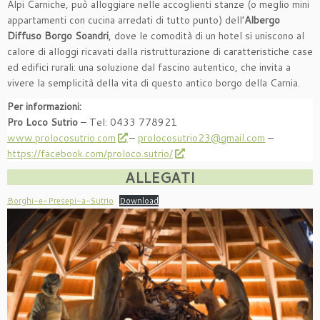
Alpi Carniche, può alloggiare nelle accoglienti stanze (o meglio mini
appartamenti con cucina arredati di tutto punto) dell’
Albergo
Diffuso Borgo Soandri
, dove le comodità di un hotel si uniscono al
calore di alloggi ricavati dalla ristrutturazione di caratteristiche case
ed edifici rurali: una soluzione dal fascino autentico, che invita a
vivere la semplicità della vita di questo antico borgo della Carnia.
Per informazioni:
Pro Loco Sutrio
– Tel: 0433 778921
www.prolocosutrio.com
–
prolocosutrio23@gmail.com
–
https://facebook.com/proloco.sutrio/
ALLEGATI
Borghi-e-Presepi-a-Sutrio
Download