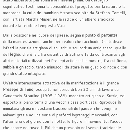
stato abbattuto per fornire la materia prima
. Un dettaglio
significativo testimonia la sensibilità del progetto per la natura e la
montagna:
la culla del bambino
è stata scolpita da Stefano Comelli,
con l’artista Martha Muser, nella radice di un albero sradicato
durante la terribile tempesta Vaia.
Dalla posizione nel cuore del paese, segna il
punto di partenza
della manifestazione, anche per i valori che racchiude. Custodisce
infatti la perizia artigiana di scultrici e scultori: un artigianato, quello
del
legno
, che è la cifra distintiva di Sutrio e fa da controcanto agli
altri materiali utilizzati nei Presepi artigianali in mostra, fra cui
fieno,
sabbia e ghiaccio
, tanto minuscoli da stare in un guscio di noce o con
grandi statue intagliate.
Un’altra interessante attrattiva della manifestazione è il grande
Presepe di Teno
, eseguito nel corso di ben 30 anni di lavoro da
Gaudenzio Straulino (1905-1988), maestro artigiano di Sutrio, ed
esposto al piano terra di una vecchia casa porticata. Riproduce
in
miniatura gli usi e i costumi tradizionali del paese
, che vengono
animati grazie ad una serie di perfetti ingranaggi meccanici, con
l’alternarsi del giorno con la notte, le figure in movimento, l’acqua
che scorre nei ruscelli. Più che un presepio nel senso tradizionale