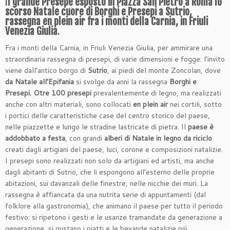
I
l grande Presepe esposto in Piazza San Pietro a Roma lo
scorso Natale cuore di Borghi e Presepi a Sutrio,
rassegna en plein air fra i monti della Carnia, in Friuli
Venezia Giulia
.
Fra i monti della Carnia, in Friuli Venezia Giulia, per ammirare una
straordinaria rassegna di presepi, di varie dimensioni e fogge: l’invito
viene dall’antico borgo di
Sutrio
, ai piedi del monte Zoncolan, dove
da Natale all’Epifania
si svolge da anni la rassegna
Borghi e
Presepi. O
tre 100 presepi
prevalentemente di legno, ma realizzati
anche con altri materiali, sono collocati
en plein air
nei cortili, sotto
i portici delle caratteristiche case del centro storico del paese,
nelle piazzette e lungo le stradine lastricate di pietra. Il
paese è
addobbato a festa
, con grandi
alberi di Natale in legno da riciclo
creati dagli artigiani del paese, luci, corone e composizioni natalizie.
I presepi sono realizzati non solo da artigiani ed artisti, ma anche
dagli abitanti di Sutrio, che li espongono all’esterno delle proprie
abitazioni, sui davanzali delle finestre, nelle nicchie dei muri. La
rassegna è affiancata da una nutrita serie di appuntamenti (dal
folklore alla gastronomia), che animano il paese per tutto il periodo
festivo: si ripetono i gesti e le usanze tramandate da generazione a
generazione, si gustano i piatti e le bevande natalizie più