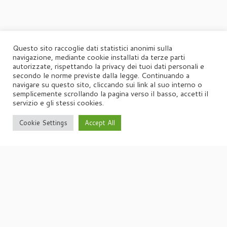
Questo sito raccoglie dati statistici anonimi sulla
navigazione, mediante cookie installati da terze parti
autorizzate, rispettando la privacy dei tuoi dati personali e
secondo le norme previste dalla legge. Continuando a
navigare su questo sito, cliccando sui link al suo interno o
semplicemente scrollando la pagina verso il basso, accetti il
servizio e gli stessi cookies.
Cookie Settings
Accept All
·
© 2026
Agorà
·
Powered by
·
Designed con il
tema Customizr
·
UFFICIO STAMPA
Agorà di Marina Tagliaferri
Via Matteotti 70, 34071 – Cormòns (GO)
P.IVA 00417590312
☏
Tel. +39 0481 62385
agora@studio-agora.it