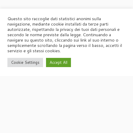
Questo sito raccoglie dati statistici anonimi sulla
navigazione, mediante cookie installati da terze parti
autorizzate, rispettando la privacy dei tuoi dati personali e
secondo le norme previste dalla legge. Continuando a
navigare su questo sito, cliccando sui link al suo interno o
semplicemente scrollando la pagina verso il basso, accetti il
servizio e gli stessi cookies.
Cookie Settings
Accept All
·
© 2026
Agorà
·
Powered by
·
Designed con il
tema Customizr
·
UFFICIO STAMPA
Agorà di Marina Tagliaferri
Via Matteotti 70, 34071 – Cormòns (GO)
P.IVA 00417590312
☏
Tel. +39 0481 62385
agora@studio-agora.it
Home
Chi siamo
Comunicati Stampa
Portfolio