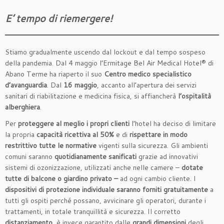
E’ tempo di riemergere!
Stiamo gradualmente uscendo dal lockout e dal tempo sospeso
della pandemia. Dal 4 maggio l’Ermitage Bel Air Medical Hotel® di
Abano Terme ha riaperto il suo
Centro medico specialistico
d’avanguardia
. Dal
16 maggio
, accanto all’apertura dei servizi
sanitari di riabilitazione e medicina fisica, si affiancherà
l’ospitalità
alberghiera
.
Per
proteggere al meglio i propri clienti
l’hotel ha deciso di limitare
la propria
capacità ricettiva al 50%
e di
rispettare in modo
restrittivo tutte le normative
vigenti sulla sicurezza. Gli ambienti
comuni saranno
quotidianamente sanificati
grazie ad innovativi
sistemi di ozonizzazione, utilizzati anche nelle camere –
dotate
tutte di balcone o giardino privato –
ad ogni cambio cliente. I
dispositivi di protezione individuale saranno forniti gratuitamente
a
tutti gli ospiti perché possano, avvicinare gli operatori, durante i
trattamenti, in totale tranquillità e sicurezza. Il corretto
distanziamento
, è invece garantito dalle
grandi dimensioni
degli