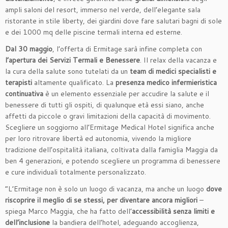
ampli saloni del resort, immerso nel verde, dell’elegante sala
ristorante in stile liberty, dei giardini dove fare salutari bagni di sole
e dei 1000 mq delle piscine termali interna ed esterne.
Dal 30 maggio
, l’offerta di Ermitage sarà infine completa con
l’apertura dei Servizi Termali e Benessere
. Il relax della vacanza e
la cura della salute sono tutelati da un
team di medici specialisti e
terapisti
altamente qualificato. La
presenza medico infermieristica
continuativa
è un elemento essenziale per accudire la salute e il
benessere di tutti gli ospiti, di qualunque età essi siano, anche
affetti da piccole o gravi limitazioni della capacità di movimento.
Scegliere un soggiorno all’Ermitage Medical Hotel significa anche
per loro ritrovare libertà ed autonomia, vivendo la migliore
tradizione dell’ospitalità italiana, coltivata dalla famiglia Maggia da
ben 4 generazioni, e potendo scegliere un programma di benessere
e cure individuali totalmente personalizzato.
“L’Ermitage non è solo un luogo di vacanza, ma anche un luogo
dove
riscoprire il meglio di se stessi, per diventare ancora migliori
–
spiega Marco Maggia, che ha fatto dell’
accessibilità senza limiti e
dell’inclusione
la bandiera dell’hotel, adeguando accoglienza,