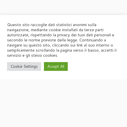
Questo sito raccoglie dati statistici anonimi sulla
navigazione, mediante cookie installati da terze parti
autorizzate, rispettando la privacy dei tuoi dati personali e
secondo le norme previste dalla legge. Continuando a
navigare su questo sito, cliccando sui link al suo interno o
semplicemente scrollando la pagina verso il basso, accetti il
servizio e gli stessi cookies.
Cookie Settings
Accept All
·
© 2026
Agorà
·
Powered by
·
Designed con il
tema Customizr
·
UFFICIO STAMPA
Agorà di Marina Tagliaferri
Via Matteotti 70, 34071 – Cormòns (GO)
P.IVA 00417590312
☏
Tel. +39 0481 62385
agora@studio-agora.it