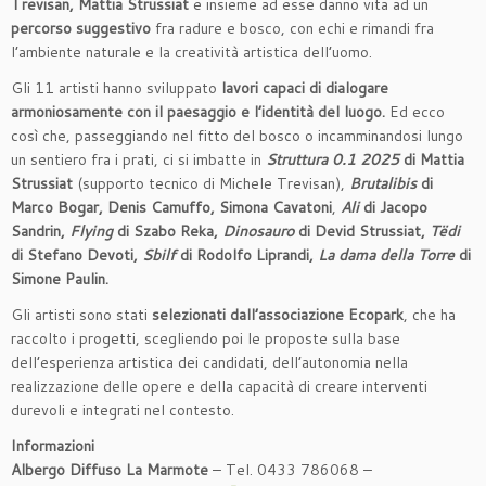
Trevisan, Mattia Strussiat
e insieme ad esse danno vita ad un
percorso suggestivo
fra radure e bosco, con echi e rimandi fra
l’ambiente naturale e la creatività artistica dell’uomo.
Gli 11 artisti hanno sviluppato
lavori capaci di dialogare
armoniosamente con il paesaggio e l’identità del luogo.
Ed ecco
così che, passeggiando nel fitto del bosco o incamminandosi lungo
un sentiero fra i prati, ci si imbatte in
Struttura 0.1 2025
di
Mattia
Strussiat
(supporto tecnico di Michele Trevisan),
Brutalibis
di
Marco Bogar, Denis Camuffo, Simona Cavatoni
,
Ali
di Jacopo
Sandrin,
Flying
di Szabo Reka,
Dinosauro
di
Devid Strussiat,
Tëdi
di Stefano Devoti,
Sbilf
di Rodolfo Liprandi,
La dama della Torre
di
Simone Paulin.
Gli artisti sono stati
selezionati dall’associazione Ecopark
, che ha
raccolto i progetti, scegliendo poi le proposte sulla base
dell’esperienza artistica dei candidati, dell’autonomia nella
realizzazione delle opere e della capacità di creare interventi
durevoli e integrati nel contesto.
Informazioni
Albergo Diffuso La Marmote
– Tel. 0433 786068 –