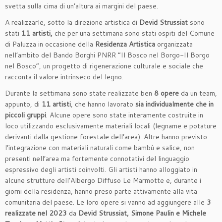
svetta sulla cima di un’altura ai margini del paese.
A realizzarle, sotto la direzione artistica di
Devid Strussiat
sono
stati
11
artisti,
che per una settimana sono stati ospiti del Comune
di Paluzza in occasione della
Residenza Artistica
organizzata
nell’ambito del Bando Borghi PNRR “Il Bosco nel Borgo-Il Borgo
nel Bosco”, un progetto di rigenerazione culturale e sociale che
racconta il valore intrinseco del legno.
Durante la settimana sono state realizzate ben
8 opere
da un team,
appunto, di
11 artisti
, che hanno lavorato
sia individualmente che in
piccoli gruppi
. Alcune opere sono state interamente costruite in
loco utilizzando esclusivamente materiali locali (legname e potature
derivanti dalla gestione forestale dell’area). Altre hanno previsto
l’integrazione con materiali naturali come bambù e salice, non
presenti nell’area ma fortemente connotativi del linguaggio
espressivo degli artisti coinvolti. Gli artisti hanno alloggiato in
alcune strutture dell’Albergo Diffuso Le Marmotte e, durante i
giorni della residenza, hanno preso parte attivamente alla vita
comunitaria del paese. Le loro opere si vanno ad aggiungere alle
3
realizzate nel 2023
da
Devid Strussiat, Simone Paulin e Michele