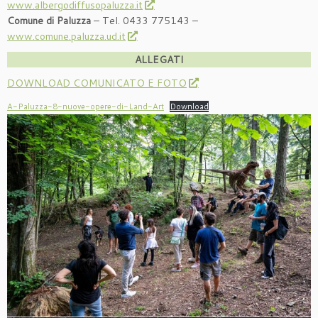
www.albergodiffusopaluzza.it
Comune di Paluzza
– Tel. 0433 775143 –
www.comune.paluzza.ud.it
ALLEGATI
DOWNLOAD COMUNICATO E FOTO
A-Paluzza-8-nuove-opere-di-Land-Art
Download