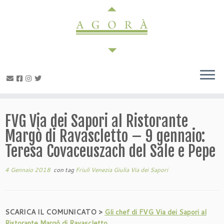
Passa
al
contenuto
FVG Via dei Sapori al Ristorante
Margò di Ravascletto – 9 gennaio:
Teresa Covaceuszach del Sale e Pepe
4 Gennaio 2018
con tag
Friuli Venezia Giulia Via dei Sapori
SCARICA IL COMUNICATO >
Gli chef di FVG Via dei Sapori al
Ristorante Margò di Ravascletto