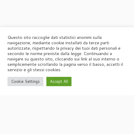
Questo sito raccoglie dati statistici anonimi sulla
navigazione, mediante cookie installati da terze parti
autorizzate, rispettando la privacy dei tuoi dati personali e
secondo le norme previste dalla legge. Continuando a
navigare su questo sito, cliccando sui link al suo interno o
semplicemente scrollando la pagina verso il basso, accetti il
servizio e gli stessi cookies.
Cookie Settings
Accept All
·
© 2026
Agorà
·
Powered by
·
Designed con il
tema Customizr
·
UFFICIO STAMPA
Agorà di Marina Tagliaferri
Via Matteotti 70, 34071 – Cormòns (GO)
P.IVA 00417590312
☏
Tel. +39 0481 62385