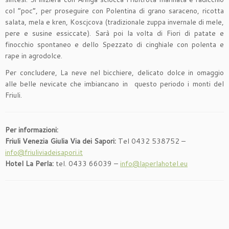
col “poc”, per proseguire con Polentina di grano saraceno, ricotta
salata, mela e kren, Koscjcova (tradizionale zuppa invernale di mele,
pere e susine essiccate). Sarà poi la volta di Fiori di patate e
finocchio spontaneo e dello Spezzato di cinghiale con polenta e
rape in agrodolce.
Per concludere, La neve nel bicchiere, delicato dolce in omaggio
alle belle nevicate che imbiancano in questo periodo i monti del
Friuli.
Per informazioni:
Friuli Venezia Giulia Via dei Sapori:
Tel 0432 538752 –
info@friuliviadeisapori.it
Hotel La Perla:
tel. 0433 66039 –
info@laperlahotel.eu