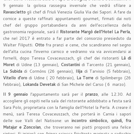
9 gennaio la golosa rassegna invernale che vedrà sfilare a
Ravascletto
gli chef di Friuli Venezia Giulia Via dei Sapori. A fare da
cornice a queste raffinati appuntamenti gourmet, firmati dai noti
chef del gruppo portabandiera da anni dell’eccellenza della
gastronomia regionale, sarà il
Ristorante Margò dell’Hotel La Perla
,
che nel 2017 è entrato a far parte del consorzio presieduto da
Walter Filiputti.
Otto
fra pranzi e cene, che scandiranno nel segno
dell’alta cucina l’inverno carnico e vedranno via via avvicendarsi ai
fornelli, dopo Teresa Covaceuszach, gli chef dei ristoranti
Là di
Moret
di Udine (13 gennaio),
Costantini
di Tarcento (21 gennaio),
La Subida
di Cormòns (26 gennaio),
Ilija
di Tarvisio (5 febbraio),
Vitello d’oro
di Udine ( 20 febbraio),
La Torre
di Spilimbergo (26
febbraio),
Lokanda Devetak
di San Michele del Carso ( 6 marzo).
Il 9 gennaio
l’appuntamento sarà per il
pranzo
, alle 12.30. Ad
accogliere gli ospiti nella sala del ristorante addobbato a festa sarà
Sara Polo, proprietaria con la famiglia dell’Hotel la Perla. A creare il
menù, sarà Teresa Covaceuszach, che porterà in Carnia i sapori
delle sue Valli del Natisone: un
incontro simbolico, quindi, fra
Matajur e Zoncolan
, che troveranno nei piatti proposti una felice
sintesi. Si inizierà con Aringa sciocca Friultrota marinata e radicchio