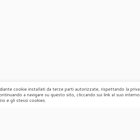
diante cookie installati da terze parti autorizzate, rispettando la priv
ontinuando a navigare su questo sito, cliccando sui link al suo interno
·
© 2026
Agorà
·
Powered by
·
Designed con il
tema Customizr
·
io e gli stessi cookies.
UFFICIO STAMPA
Agorà di Marina Tagliaferri
Via Matteotti 70, 34071 – Cormòns (GO)
P.IVA 00417590312