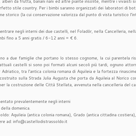
alberi da frutta, banani nani ed altre piante insolite, mentre i vivaisti si
rfetto stile country. Per i bimbi saranno organizzati dei laboratori di bot
 storico (la cui conservazione valorizza dal punto di vista turistico l’int
rare negli interni dei due castelli, nel Foladôr, nella Cancelleria, nella 
bi fino a 5 anni gratis / 6-12 anni = € 6.
gono a due famiglie che portano lo stesso cognome, la cui parentela r
attuali castelli si sono poi formati alcuni secoli più tardi, ognuno attorn
Adriatico, tra l’antica colonia romana di Aquileia e la fortezza rinascimen
 costruito sulla Strada Julia Augusta che porta da Aquileia al Norico con 
per la costruzione delle Città Stellata, avvenuta nella cancelleria del c
bientato prevalentemente negli interni
 della domenica.
ssoldo: Aquileia (antica colonia romana), Grado (antica cittadina costiera
ere ad: info@castellodistrassoldo.it