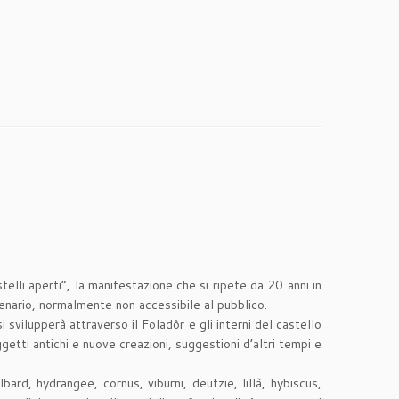
elli aperti”, la manifestazione che si ripete da 20 anni in
illenario, normalmente non accessibile al pubblico.
si svilupperà attraverso il Foladôr e gli interni del castello
 oggetti antichi e nuove creazioni, suggestioni d’altri tempi e
lbard, hydrangee, cornus, viburni, deutzie, lillà, hybiscus,