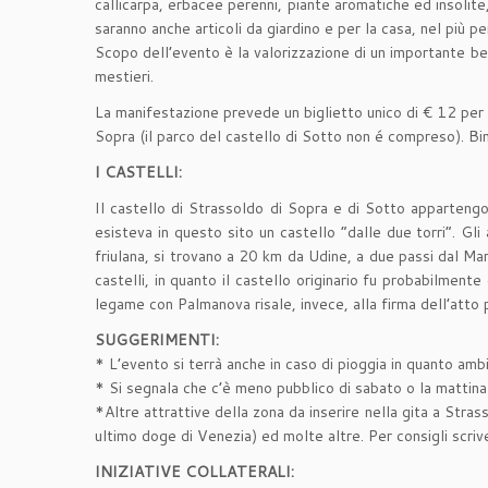
callicarpa, erbacee perenni, piante aromatiche ed insolite, 
saranno anche articoli da giardino e per la casa, nel più pe
Scopo dell’evento è la valorizzazione di un importante bene
mestieri.
La manifestazione prevede un biglietto unico di € 12 per ent
Sopra (il parco del castello di Sotto non é compreso). Bim
I CASTELLI:
Il castello di Strassoldo di Sopra e di Sotto apparten
esisteva in questo sito un castello “dalle due torri”. Gli 
friulana, si trovano a 20 km da Udine, a due passi dal Mar 
castelli, in quanto il castello originario fu probabilmente
legame con Palmanova risale, invece, alla firma dell’atto 
SUGGERIMENTI:
* L’evento si terrà anche in caso di pioggia in quanto am
* Si segnala che c’è meno pubblico di sabato o la mattina
*Altre attrattive della zona da inserire nella gita a Stra
ultimo doge di Venezia) ed molte altre. Per consigli scriv
INIZIATIVE COLLATERALI: