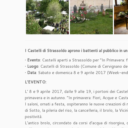
I Castelli di Strassoldo aprono i battenti al pubblico in u
•
Evento
: Castelli aperti a Strassoldo per “In Primavera: f
•
Luogo
: Castelli di Strassoldo (Comune di Cervignano del F
•
Data
: Sabato e domenica 8 e 9 aprile 2017 (Week-end 
L’EVENTO:
L’ 8 e 9 aprile 2017, dalle 9 alle 19, i portoni dei Caste
primavera e in autunno. “In primavera: Fiori, Acque e Castel
I saloni, ornati a festa, ospiteranno le nuove creazioni di m
di Sotto, la pileria del riso, la cancelleria, il brolo, la Vi
positività.
L’antico brolo, circondato da corsi d’acqua di risorgiva, o