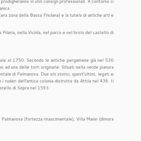
 prodigheranno in utili consigli professionali. A contorno ci
anica.
era zona della Bassa Friulana) e la tutela di antiche arti e
Pileria, nella Vicinìa, nel parco e nel brolo del castello di
isale al 1750. Secondo le antiche pergamene già nel 530
o ad una delle torri originarie. Situati nella verde pianura
tale di Palmanova. Due siti storici, quest’ultimi, legati ai
i ruderi dell’antica colonia distrutta da Attila nel 436. Il
astello di Sopra nel 1593.
), Palmanova (fortezza rinascimentale), Villa Manin (dimora