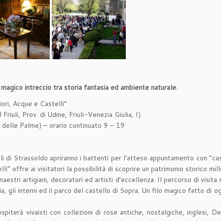
n magico intreccio tra storia fantasia ed ambiente naturale.
iori, Acque e Castelli”
riuli, Prov. di Udine, Friuli-Venezia Giulia, I).
delle Palme) – orario continuato 9 – 19
lli di Strassoldo apriranno i battenti per l’atteso appuntamento con “cast
li” offre ai visitatori la possibilità di scoprire un patrimonio storico m
aestri artigiani, decoratori ed artisti d’eccellenza. Il percorso di visita 
cinìa, gli interni ed il parco del castello di Sopra. Un filo magico fatto di
spiterà vivaisti con collezioni di rose antiche, nostalgiche, inglesi, De