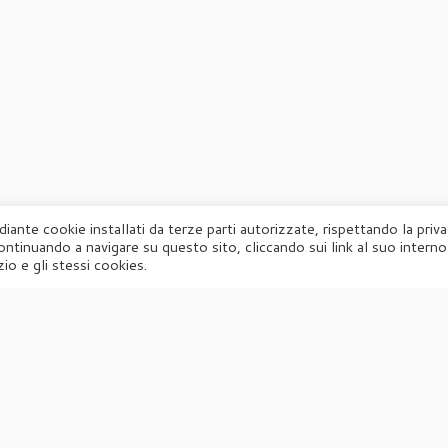
diante cookie installati da terze parti autorizzate, rispettando la priv
ontinuando a navigare su questo sito, cliccando sui link al suo interno
·
© 2026
Agorà
·
Powered by
·
Designed con il
tema Customizr
·
io e gli stessi cookies.
UFFICIO STAMPA
Agorà di Marina Tagliaferri
Via Matteotti 70, 34071 – Cormòns (GO)
P.IVA 00417590312
☏
Tel. +39 0481 62385
agora@studio-agora.it