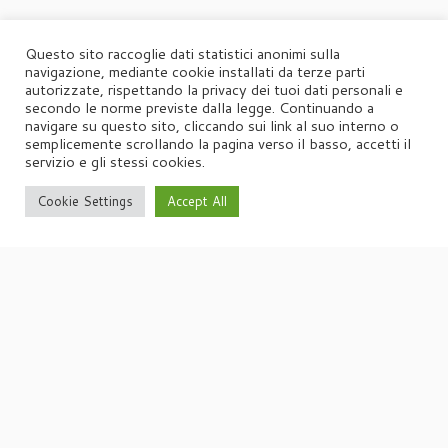
Questo sito raccoglie dati statistici anonimi sulla
navigazione, mediante cookie installati da terze parti
autorizzate, rispettando la privacy dei tuoi dati personali e
secondo le norme previste dalla legge. Continuando a
navigare su questo sito, cliccando sui link al suo interno o
semplicemente scrollando la pagina verso il basso, accetti il
servizio e gli stessi cookies.
Cookie Settings
Accept All
·
© 2026
Agorà
·
Powered by
·
Designed con il
tema Customizr
·
UFFICIO STAMPA
Agorà di Marina Tagliaferri
Via Matteotti 70, 34071 – Cormòns (GO)
P.IVA 00417590312
☏
Tel. +39 0481 62385
agora@studio-agora.it
Home
Chi siamo
Comunicati Stampa
Portfolio