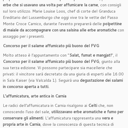
erbe che si usavano una volta per affumicare la carne
, con consigli
sul loro utilizzo. Marie Louise Loos, chef di corte del Granduca
Ereditario del Lussemburgo che oggi vive tra le vette del Passo
Monte Croce Carnico, durante l’evento preparerà delle
polpettine
di maiale da accompagnare con una salsina alle erbe aromatiche
con
assaggio per i presenti.
Concorso per il salame affumicato più buono del FVG
Molto atteso è l’appuntamento con “
Salat, fumat e mangjat!
“, il
Concorso per il salame affumicato più buono del FVG
, giunto alla
sua terza edizione. Vi possono partecipare sia macellerie che
privati: il vincitore sarà decretato da una giuria di esperti alle 16.00
in Sala Kaiser (via Valcalda 1). Seguirà una
degustazione dei salami
in concorso aperta a tutti.
L’affumicatura, arte antica in Carnia
Le radici dell’affumicatura in Carnia risalgono ai
Celti
che, non
conoscendo l’uso del sale,
utilizzavano erbe aromatiche e fumo per
conservare gli alimenti
. L’affumicatura rappresenta una
vera e
propria arte in Carnia
, dove la conoscenza di questa tecnica di