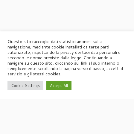
Questo sito raccoglie dati statistici anonimi sulla
navigazione, mediante cookie installati da terze parti
autorizzate, rispettando la privacy dei tuoi dati personali e
secondo le norme previste dalla legge. Continuando a
navigare su questo sito, cliccando sui link al suo interno o
semplicemente scrollando la pagina verso il basso, accetti il
servizio e gli stessi cookies.
Cookie Settings
Accept All
·
© 2026
Agorà
·
Powered by
·
Designed con il
tema Customizr
·
UFFICIO STAMPA
Agorà di Marina Tagliaferri
Via Matteotti 70, 34071 – Cormòns (GO)
P.IVA 00417590312