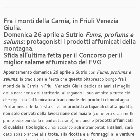
Fra i monti della Carnia, in Friuli Venezia
Giulia
.
Domenica 26 aprile a Sutrio
Fums, profums e
salums:
protagonisti i prodotti affumicati della
montagna
.
Sfida all’ultima fetta per il Concorso per il
miglior salame affumicato del FVG
.
Appuntamento domenica 26 aprile
a
Sutrio
con
Fums, profums e
salums,
la tradizionale festa che
questo
pittoresco borgo fra i
monti della Carnia in Friuli Venezia Giulia dedica da anni al meglio
della norcineria del territorio, allargando il suo ambito a tutto ciò
che riguarda l’
affumicatura tradizionale dei prodotti di montagna
.
Protagonisti della festa saranno
prodotti artigianali di alta qualità,
non solo derivati dalla lavorazione del maiale
(come era stato nelle
prime edizioni della manifestazione), ma anche
prodotti affumicati
di qualsiasi tipologia:
quindi accanto agli intramontabili
salami,
sarà
dato spazio anche alla
trota,
alla
ricotta
e ai
formaggi
, alle
verdure