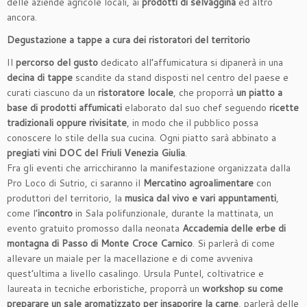
delle aziende agricole locali, ai
prodotti di selvaggina
ed altro
ancora.
Degustazione a tappe a cura dei ristoratori del territorio
Il
percorso del gusto
dedicato all’affumicatura si dipanerà in una
decina di tappe
scandite da stand disposti nel centro del paese e
curati ciascuno da un
ristoratore locale
, che proporrà
un
piatto a
base di prodotti affumicati
elaborato dal suo chef seguendo
ricette
tradizionali oppure rivisitate
, in modo che il pubblico possa
conoscere lo stile della sua cucina. Ogni piatto sarà abbinato a
pregiati vini DOC del Friuli Venezia Giulia
.
Fra gli eventi che arricchiranno la manifestazione organizzata dalla
Pro Loco di Sutrio, ci saranno il
Mercatino agroalimentare
con
produttori del territorio, la
musica dal vivo e vari appuntamenti
,
come l’
incontro
in Sala polifunzionale, durante la mattinata, un
evento gratuito promosso dalla neonata
Accademia delle erbe di
montagna di Passo di Monte Croce Carnico
. Si parlerà di come
allevare un maiale per la macellazione e di come avveniva
quest’ultima a livello casalingo. Ursula Puntel, coltivatrice e
laureata in tecniche erboristiche, proporrà un
workshop su come
preparare un sale aromatizzato per insaporire la carne
, parlerà delle