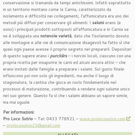
conservazione si tramanda da tempi antichissimi. Infatti soprattutto
in un territorio montano come la Carnia, caratterizzato da
isolamento e difficoltà nei collegamenti, l’affumicatura era uno dei
metodi più diffusi per conservare gli alimenti. I
salumi
erano (e
sono) i principali prodotti sottoposti all’affumicatura e in Carnia se
ne è sviluppata una
notevole varietà
, dato che l’isolamento dovuto
alle montagne e alle vie di comunicazione disagevoli ha fatto sì che
quasi ogni paese avesse il proprio segreto nel prepararli. Depositari
di questo sapere erano i
purcitàrs
– i norcini locali, ciascuno con una
propria ricetta per insaporire le carni ed alcuni ancora attivi – che
erano invitati dalle famiglie a preparare i salami. Sul gusto finale
influiscono poi non solo gli ingredienti, ma anche il luogo di
stagionatura, la cantina che gioca un ruolo fondamentale nel
processo di maturazione, contribuendo a rendere ogni salume unico
nel suo genere. Questo fa sì che i salami abbiano un sapore simile,
ma mai uguale.
Per informazioni:
Pro Loco Sutrio
– Tel: 0433 778921 –
www.prolocosutrio.com
–
prolocosutrio23@gmail.com