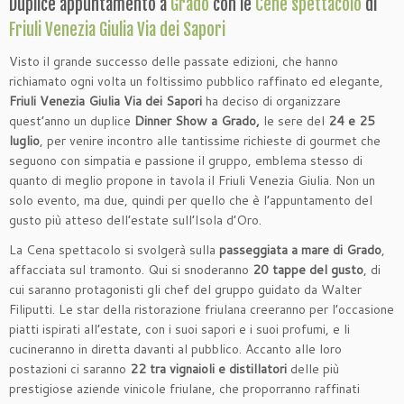
Duplice appuntamento a
Grado
con le
Cene spettacolo
di
Friuli Venezia Giulia Via dei Sapori
Visto il grande successo delle passate edizioni, che hanno
richiamato ogni volta un foltissimo pubblico raffinato ed elegante,
Friuli Venezia Giulia Via dei Sapori
ha deciso di organizzare
quest’anno un duplice
Dinner Show a Grado,
le sere del
24 e 25
luglio
, per venire incontro alle tantissime richieste di gourmet che
seguono con simpatia e passione il gruppo, emblema stesso di
quanto di meglio propone in tavola il Friuli Venezia Giulia. Non un
solo evento, ma due, quindi per quello che è l’appuntamento del
gusto più atteso dell’estate sull’Isola d’Oro.
La Cena spettacolo si svolgerà sulla
passeggiata a mare di Grado
,
affacciata sul tramonto. Qui si snoderanno
20 tappe del gusto
, di
cui saranno protagonisti gli chef del gruppo guidato da Walter
Filiputti. Le star della ristorazione friulana creeranno per l’occasione
piatti ispirati all’estate, con i suoi sapori e i suoi profumi, e li
cucineranno in diretta davanti al pubblico. Accanto alle loro
postazioni ci saranno
22 tra vignaioli e distillatori
delle più
prestigiose aziende vinicole friulane, che proporranno raffinati