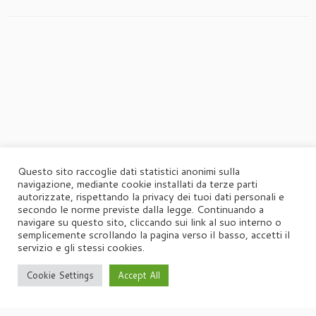
Questo sito raccoglie dati statistici anonimi sulla
navigazione, mediante cookie installati da terze parti
autorizzate, rispettando la privacy dei tuoi dati personali e
secondo le norme previste dalla legge. Continuando a
navigare su questo sito, cliccando sui link al suo interno o
semplicemente scrollando la pagina verso il basso, accetti il
servizio e gli stessi cookies.
Cookie Settings
Accept All
·
© 2026
Agorà
·
Powered by
·
Designed con il
tema Customizr
·