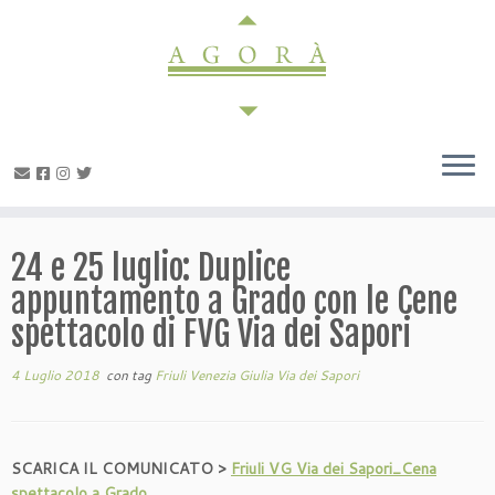
Passa
al
contenuto
24 e 25 luglio: Duplice
appuntamento a Grado con le Cene
spettacolo di FVG Via dei Sapori
4 Luglio 2018
con tag
Friuli Venezia Giulia Via dei Sapori
SCARICA IL COMUNICATO >
Friuli VG Via dei Sapori_Cena
spettacolo a Grado