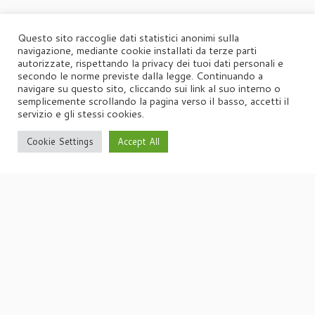
Questo sito raccoglie dati statistici anonimi sulla
navigazione, mediante cookie installati da terze parti
autorizzate, rispettando la privacy dei tuoi dati personali e
secondo le norme previste dalla legge. Continuando a
navigare su questo sito, cliccando sui link al suo interno o
semplicemente scrollando la pagina verso il basso, accetti il
servizio e gli stessi cookies.
Cookie Settings
Accept All
·
© 2026
Agorà
·
Powered by
·
Designed con il
tema Customizr
·
UFFICIO STAMPA
Agorà di Marina Tagliaferri
Via Matteotti 70, 34071 – Cormòns (GO)
P.IVA 00417590312
☏
Tel. +39 0481 62385
agora@studio-agora.it
Home
Chi siamo
Comunicati Stampa
Portfolio