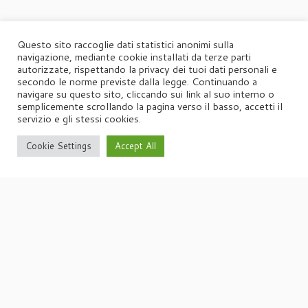
Questo sito raccoglie dati statistici anonimi sulla
navigazione, mediante cookie installati da terze parti
autorizzate, rispettando la privacy dei tuoi dati personali e
secondo le norme previste dalla legge. Continuando a
navigare su questo sito, cliccando sui link al suo interno o
semplicemente scrollando la pagina verso il basso, accetti il
servizio e gli stessi cookies.
Cookie Settings
Accept All
·
© 2026
Agorà
·
Powered by
·
Designed con il
tema Customizr
·
UFFICIO STAMPA
Agorà di Marina Tagliaferri
Via Matteotti 70, 34071 – Cormòns (GO)
P.IVA 00417590312
☏
Tel. +39 0481 62385
agora@studio-agora.it
Home
Chi siamo
Comunicati Stampa
Portfolio