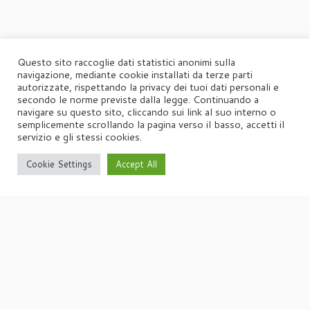
Questo sito raccoglie dati statistici anonimi sulla
navigazione, mediante cookie installati da terze parti
autorizzate, rispettando la privacy dei tuoi dati personali e
secondo le norme previste dalla legge. Continuando a
navigare su questo sito, cliccando sui link al suo interno o
semplicemente scrollando la pagina verso il basso, accetti il
servizio e gli stessi cookies.
Cookie Settings
Accept All
·
© 2026
Agorà
·
Powered by
·
Designed con il
tema Customizr
·
UFFICIO STAMPA
Agorà di Marina Tagliaferri
Via Matteotti 70, 34071 – Cormòns (GO)
P.IVA 00417590312
☏
Tel. +39 0481 62385
agora@studio-agora.it