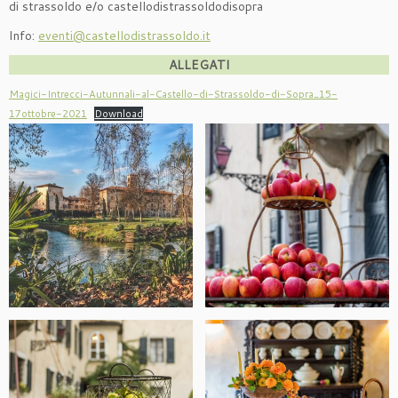
di strassoldo e/o castellodistrassoldodisopra
Info:
eventi@castellodistrassoldo.it
ALLEGATI
Magici-Intrecci-Autunnali-al-Castello-di-Strassoldo-di-Sopra_15-
17ottobre-2021
Download