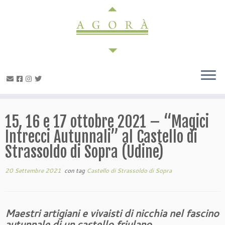
Passa
al
contenuto
15, 16 e 17 ottobre 2021 – “Magici
Intrecci Autunnali” al Castello di
Strassoldo di Sopra (Udine)
20 Settembre 2021
con tag
Castello di Strassoldo di Sopra
Maestri artigiani e vivaisti di nicchia nel fascino
autunnale di un castello friulano