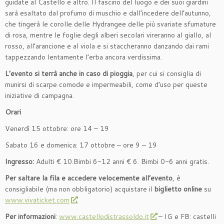
guidate al Castello e altro. Il fascino del luogo e dei suoi giardini
sarà esaltato dal profumo di muschio e dall’incedere dell’autunno,
che tingerà le corolle delle Hydrangee delle più svariate sfumature
di rosa, mentre le foglie degli alberi secolari vireranno al giallo, al
rosso, all’arancione e al viola e si staccheranno danzando dai rami
tappezzando lentamente l’erba ancora verdissima.
L’evento si terrà anche in caso di pioggia
, per cui si consiglia di
munirsi di scarpe comode e impermeabili, come d’uso per queste
iniziative di campagna.
Orari
Venerdì 15 ottobre: ore 14 – 19
Sabato 16 e domenica: 17 ottobre – ore 9 – 19
Ingresso:
Adulti € 10.Bimbi 6-12 anni € 6. Bimbi 0-6 anni gratis.
Per saltare la fila e accedere velocemente all’evento
, è
consigliabile (ma non obbligatorio) acquistare il
biglietto online
su
www.vivaticket.com
.
Per informazioni
:
www.castellodistrassoldo.it
– IG e FB: castelli