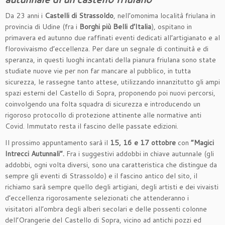
Da 23 anni i
Castelli di Strassoldo
, nell’omonima località friulana in
provincia di Udine (fra i
Borghi più Belli d’Italia
), ospitano in
primavera ed autunno due raffinati eventi dedicati all’artigianato e al
florovivaismo d’eccellenza. Per dare un segnale di continuità e di
speranza, in questi luoghi incantati della pianura friulana sono state
studiate nuove vie per non far mancare al pubblico, in tutta
sicurezza, le rassegne tanto attese, utilizzando innanzitutto gli ampi
spazi esterni del Castello di Sopra, proponendo poi nuovi percorsi,
coinvolgendo una folta squadra di sicurezza e introducendo un
rigoroso protocollo di protezione attinente alle normative anti
Covid. Immutato resta il fascino delle passate edizioni.
Il prossimo appuntamento sarà il
15, 16 e 17 ottobre
con
“Magici
Intrecci Autunnali”.
Fra i suggestivi addobbi in chiave autunnale (gli
addobbi, ogni volta diversi, sono una caratteristica che distingue da
sempre gli eventi di Strassoldo) e il fascino antico del sito, il
richiamo sarà sempre quello degli artigiani, degli artisti e dei vivaisti
d’eccellenza rigorosamente selezionati che attenderanno i
visitatori all’ombra degli alberi secolari e delle possenti colonne
dell’Orangerie del Castello di Sopra, vicino ad antichi pozzi ed