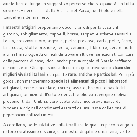
aiuole fiorite, lungo un suggestivo percorso che si dipanerà –in tutta
sicurezza- nei giardini della Vicinia, nel Parco, nel Brolo e nella
Cancelleria del maniero.
I
maestri artigiani
proporranno décor e arredi per la casa e il
giardino, abbigliamento, cappelli, borse, tappeti e sciarpe tessuti a
telaio, creazioni in oro, argento, pietre preziose, carta, pelle, ferro,
lana cotta, stoffe preziose, legno, ceramica, fildiferro, cera e molti
altri raffinati oggetti difficili da trovare altrove, selezionati con cura
dalla padrona di casa, ideali anche per un regalo di Natale raffinato
e inconsueto. Gli appassionati di giardinaggio troveranno
alcuni dei
migliori vivaisti italiani
, con piante
rare, antiche e particolari.
Per i più
golosi, non mancheranno
specialità alimentari di piccoli laboratori
artigianali
, come cioccolate, torte glassate, biscotti e pasticcini
artigianali, primizie dell’orto e derivati e olio extravergine d’oliva
provenienti dall’Umbria, vero aceto balsamico proveniente da
Modena e originali condimenti estratti da una vasta collezione di
peperoncini coltivati in Friuli.
A corollario, belle
iniziative collaterali
, tra le quali un piccolo angolo
ristoro curatissimo e sicuro, una mostra di galline ornamenti, visite