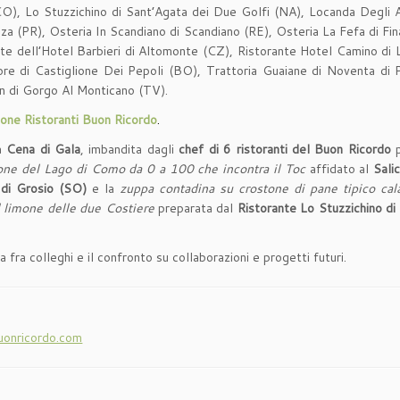
), Lo Stuzzichino di Sant’Agata dei Due Golfi (NA), Locanda Degli Ar
enza (PR), Osteria In Scandiano di Scandiano (RE), Osteria La Fefa di F
e dell’Hotel Barbieri di Altomonte (CZ), Ristorante Hotel Camino di L
ore di Castiglione Dei Pepoli (BO), Trattoria Guaiane di Noventa di P
in di Gorgo Al Monticano (TV).
nione Ristoranti Buon Ricordo
.
la
Cena di Gala
, imbandita dagli
chef di 6 ristoranti del Buon Ricordo
p
gone del Lago di Como da 0 a 100 che incontra il Toc
affidato al
Sali
 di Grosio
(SO)
e la
zuppa contadina su crostone di pane tipico cal
al limone delle due Costiere
preparata dal
Ristorante Lo Stuzzichino d
ra colleghi e il confronto su collaborazioni e progetti futuri.
uonricordo.com