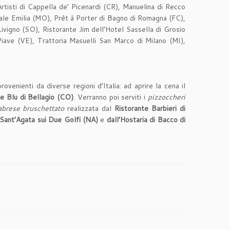
tisti di Cappella de’ Picenardi (CR), Manuelina di Recco
inale Emilia (MO), Prêt à Porter di Bagno di Romagna (FC),
ivigno (SO), Ristorante Jim dell’Hotel Sassella di Grosio
iave (VE), Trattoria Masuelli San Marco di Milano (MI),
rovenienti da diverse regioni d’Italia: ad aprire la cena il
ce Blu di Bellagio
(CO)
. Verranno poi serviti i
pizzoccheri
abrese bruschettato
realizzata dal
Ristorante Barbieri di
i Sant’Agata sui Due Golfi (NA)
e
dall’Hostaria di Bacco di