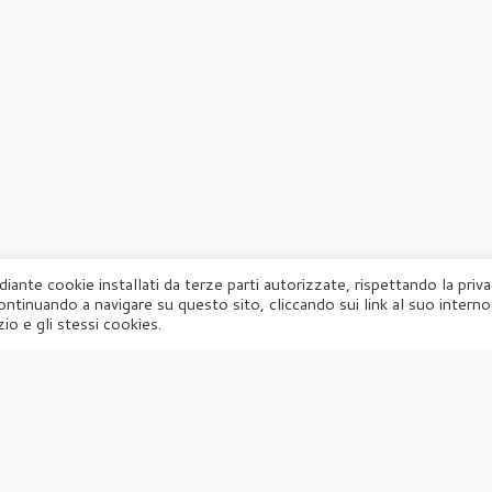
diante cookie installati da terze parti autorizzate, rispettando la priv
ontinuando a navigare su questo sito, cliccando sui link al suo interno
·
© 2026
Agorà
·
Powered by
·
Designed con il
tema Customizr
·
io e gli stessi cookies.
UFFICIO STAMPA
Agorà di Marina Tagliaferri
Via Matteotti 70, 34071 – Cormòns (GO)
P.IVA 00417590312
☏
Tel. +39 0481 62385