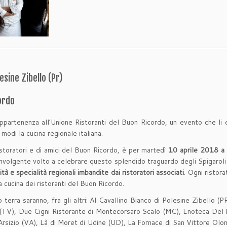
lesine Zibello (Pr)
cordo
appartenenza all’Unione Ristoranti del Buon Ricordo, un evento che li
modi la cucina regionale italiana.
toratori e di amici del Buon Ricordo, è per martedì
10 aprile 2018 a P
nvolgente volto a celebrare questo splendido traguardo degli Spigaroli 
ità e specialità regionali imbandite dai ristoratori associati
. Ogni ristora
cucina dei ristoranti del Buon Ricordo.
loro terra saranno, fra gli altri: Al Cavallino Bianco di Polesine Zibell
 (TV), Due Cigni Ristorante di Montecorsaro Scalo (MC), Enoteca Del D
Arsizio (VA), Là di Moret di Udine (UD), La Fornace di San Vittore Olo