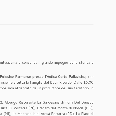
 entusiasma e consolida il grande impegno della storica e
olesine Parmense presso l’Antica Corte Pallavicina,
che
insieme a tutta la famiglia del Buon Ricordo. Dalle 16.00
tore sarà affiancato da un produttore del suo territorio, in
o (PR), Albergo Ristorante La Gardesana di Torri Del Benaco
uca Di Volterra (PI), Granaro del Monte di Norcia (PG),
na (MI), La Montanella di Arquà Petrarca (PD), La Piana di