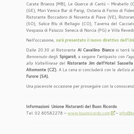
Carate Brianza (MB), Le Querce di Cantù – Mirabello (CO
(GE), Mori Venice Bar di Parigi, Osteria di Fornio di Fid
Ristorante Boccadoro di Noventa di Piave (VE), Ristorant
(SO), Salice Blu di Bellagio (CO), Taverna del Cacciat
Vespasia di Palazzo Seneca di Norcia (PG) e Villa Reved
Nell’occasione,
sarà presentato il nuovo direttivo dell’U
Dalle 20.30 al Ristorante
Al Cavallino Bianco
si terrà 
Benvenuto
degli
Spigaroli
, a seguire l’antipasto con
l’a
alla Valtellinese
del
Ristorante Jim dell’Hotel Sassella
Altomonte (CZ).
A La cena si concluderà con la
delizia 
Furore (SA).
Una piacevole occasione per proseguire con la conoscenza f
Informazioni
:
Unione Ristoranti del Buon Ricordo
Tel. 02 80582278 –
www.buonricordo.com
–
info@b