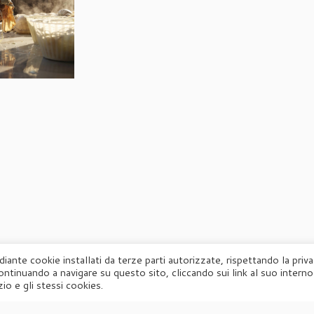
diante cookie installati da terze parti autorizzate, rispettando la priv
ontinuando a navigare su questo sito, cliccando sui link al suo interno
·
© 2026
Agorà
·
Powered by
·
Designed con il
tema Customizr
·
io e gli stessi cookies.