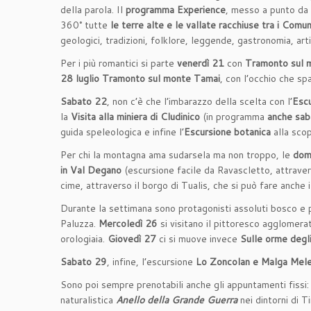
della parola. Il
programma Experience
, messo a punto da
360° tutte
le terre alte e le vallate racchiuse tra i Comun
geologici, tradizioni, folklore, leggende, gastronomia, art
Per i più romantici si parte
venerdì 21
con
Tramonto sul 
28 luglio
Tramonto sul monte Tamai
, con l’occhio che spa
Sabato 22
, non c’è che l’imbarazzo della scelta con l’
Escu
la
Visita alla miniera di Cludinico
(in programma
anche sa
guida speleologica e infine l’
Escursione botanica
alla sco
Per chi la montagna ama sudarsela ma non troppo, le
dom
in Val Degano
(escursione facile da Ravascletto, attrave
cime, attraverso il borgo di Tualis, che si può fare anche 
Durante la settimana sono protagonisti assoluti bosco e 
Paluzza.
Mercoledì 26
si visitano il pittoresco agglomera
orologiaia.
Giovedì 27
ci si muove invece
Sulle orme degli
Sabato 29
, infine, l’escursione
Lo Zoncolan e Malga Mele
Sono poi sempre prenotabili anche gli appuntamenti fissi: 
naturalistica
Anello della Grande Guerra
nei dintorni di 