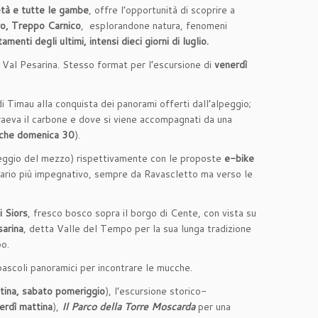
età e tutte le gambe
, offre l’opportunità di scoprire a
ro, Treppo Carnico
, esplorandone natura, fenomeni
amenti degli
ultimi, intensi dieci giorni di luglio.
la Val Pesarina. Stesso format per l’escursione di
venerdì
di Timau alla conquista dei panorami offerti dall’alpeggio;
raeva il carbone e dove si viene accompagnati da una
che
domenica 30
).
oleggio del mezzo) rispettivamente con le proposte
e-bike
rario più impegnativo, sempre da Ravascletto ma verso le
i Siors
, fresco bosco sopra il borgo di Cente, con vista su
sarina
, detta Valle del Tempo per la sua lunga tradizione
lupo.
pascoli panoramici per incontrare le mucche.
tina, sabato pomeriggio
), l’escursione storico-
erdì mattina
),
Il Parco della Torre Moscarda
per una