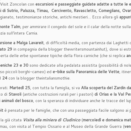
 Visit Zoncolan con
escursioni e passeggiate guidate adatte a tutte le 
i di
Sutrio, Paluzza, Timau, Cercivento, Ravascletto, Comeglians, Ova
igianato, testimonianze storiche, antichi mestieri… Ecco allora gli
appunt
monte Talm
, per ammirare il congedo del sole e il calar della notte sul
zia sull’intera Carnia.
rsione a Malga Lavareit
, di difficoltà media, con partenza dai Laghetti 
bato 29
in compagnia della blogger thewritersmountainhut), dove si est
perta delle erbe spontanee tipiche della flora carniche (che si replica
an
eniche 23 e 30
sono dedicate alla pedalata assistita (possibilità di n
rso piccoli borghi-cameo) ed
e-bike sulla Panoramica delle Vette
,
itine
il
24
con la blogger theintaliansmothie.
prati.
Martedì 25
, con tutta la famiglia, si va
Alla scoperta del Zardin da
to di
Stavoli
(antiche costruzioni rurali per i pastori)
di Orias e la Val Pe
 animali del bosco
, con la speranza di individuare anche le tracce del 
it
è pensata per le famiglie, che con una passeggiata facile salgono ai 
la già citata
Visita alla miniera di Cludinico
(
mercoledì e domenica mat
Timau, con visita al Tempio Ossario e al Museo della Grande Guerra (
ven