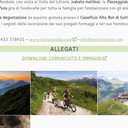
diale, con visita al Vallo del Littorio (
sabato mattina
); la
Passeggiata
fusa
gita di fondovalle per tutta la famiglia per familiarizzare con gli ani
a degustazione
da asporto gratuita presso il
Caseificio Alto But di Sutr
 i segreti della lavorazione dei suoi pregiati formaggi e nel suo fornitis
 0433 778921 –
www.visitzoncolan.com
–
info@visitzoncolan.com
ALLEGATI
DOWNLOAD COMUNICATO E IMMAGINI