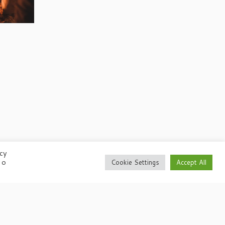
acy
 o
Cookie Settings
Accept All