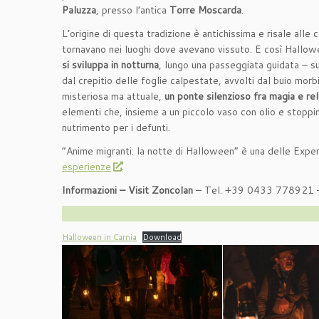
Paluzza
, presso l’antica
Torre Moscarda
.
L’origine di questa tradizione è antichissima e risale alle
tornavano nei luoghi dove avevano vissuto. E così Hallowee
si sviluppa in notturna
, lungo una passeggiata guidata – s
dal crepitio delle foglie calpestate, avvolti dal buio mor
misteriosa ma attuale,
un ponte silenzioso fra magia e rel
elementi che, insieme a un piccolo vaso con olio e stoppin
nutrimento per i defunti.
“Anime migranti: la notte di Halloween” è una delle Expe
esperienze
.
Informazioni – Visit Zoncolan
– Tel. +39 0433 778921
Halloween in Carnia
Download