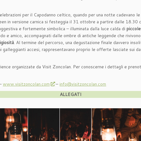
 celebrazioni per il Capodanno celtico, quando per una notte cadevano le b
n in versione carnica si festeggia il 31 ottobre a partire dalle 18.30 c
uggestiva e fortemente simbolica – illuminata dalla luce calda di
piccole
bido e amico, accompagnati dalle ombre di antiche leggende che rivivono 
igiosità
. Al termine del percorso, una degustazione finale davvero insoli
i galleggianti accesi, rappresentavano proprio le offerte lasciate sui da
rience organizzate da Visit Zoncolan. Per conoscerne i dettagli e preno
 –
www.visitzoncolan.com
–
info@visitzoncolan.com
ALLEGATI