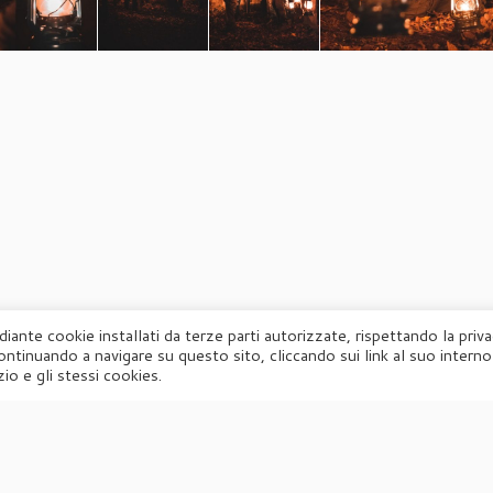
diante cookie installati da terze parti autorizzate, rispettando la priv
ontinuando a navigare su questo sito, cliccando sui link al suo interno
·
© 2026
Agorà
·
Powered by
·
Designed con il
tema Customizr
·
io e gli stessi cookies.
UFFICIO STAMPA
Agorà di Marina Tagliaferri
Via Matteotti 70, 34071 – Cormòns (GO)