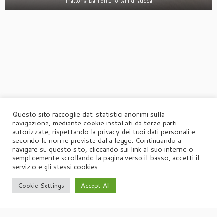
Trattoria Da Toni_Tortelli di zucca
Questo sito raccoglie dati statistici anonimi sulla
navigazione, mediante cookie installati da terze parti
autorizzate, rispettando la privacy dei tuoi dati personali e
secondo le norme previste dalla legge. Continuando a
navigare su questo sito, cliccando sui link al suo interno o
semplicemente scrollando la pagina verso il basso, accetti il
servizio e gli stessi cookies.
·
© 2026
Agorà
·
Powered by
·
Designed con il
tema Customizr
·
Cookie Settings
Accept All
UFFICIO STAMPA
Agorà di Marina Tagliaferri