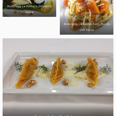
Ristorante La Fornace_Strudel di
zucca
Ristorante Lo Stuzzichino_Fusillo
con zucca