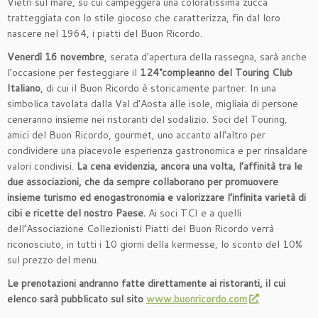
Vietri sul mare, su cui campeggerà una coloratissima zucca
tratteggiata con lo stile giocoso che caratterizza, fin dal loro
nascere nel 1964, i piatti del Buon Ricordo.
Venerdì 16 novembre
, serata d’apertura della rassegna, sarà anche
l’occasione per festeggiare il
124°compleanno del Touring Club
Italiano
, di cui il Buon Ricordo è storicamente partner. In una
simbolica tavolata dalla Val d’Aosta alle isole, migliaia di persone
ceneranno insieme nei ristoranti del sodalizio. Soci del Touring,
amici del Buon Ricordo, gourmet, uno accanto all’altro per
condividere una piacevole esperienza gastronomica e per rinsaldare
valori condivisi.
La cena evidenzia, ancora una volta, l’affinità tra le
due associazioni, che da sempre collaborano per promuovere
insieme turismo ed enogastronomia e valorizzare l’infinita varietà di
cibi e ricette del nostro Paese.
Ai soci TCI e a quelli
dell’Associazione Collezionisti Piatti del Buon Ricordo verrà
riconosciuto, in tutti i 10 giorni della kermesse, lo sconto del 10%
sul prezzo del menu.
Le prenotazioni
andranno fatte direttamente ai ristoranti, il cui
elenco sarà pubblicato sul sito
www.buonricordo.com
.