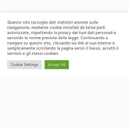
Questo sito raccoglie dati statistici anonimi sulla
navigazione, mediante cookie installati da terze parti
autorizzate, rispettando la privacy dei tuoi dati personali e
secondo le norme previste dalla legge. Continuando a
navigare su questo sito, cliccando sui link al suo interno o
semplicemente scrollando la pagina verso il basso, accetti il
servizio e gli stessi cookies.
Cookie Settings
Accept All
·
© 2026
Agorà
·
Powered by
·
Designed con il
tema Customizr
·
UFFICIO STAMPA
Agorà di Marina Tagliaferri
Via Matteotti 70, 34071 – Cormòns (GO)
P.IVA 00417590312
☏
Tel. +39 0481 62385
agora@studio-agora.it