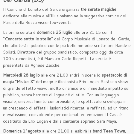
Il Comune di Lonato del Garda organizza
tre serate magiche
dedicate alla musica e all’illusionismo nella suggestiva cornice del
Parco della Rocca visconteo-veneta.
La prima serata è
domenica 25 luglio
alle ore 21.15 con il
“
Concerto sotto le stelle
” del Corpo Musicale di Lonato del Garda,
che allieterà il pubblico con le più belle melodie scritte per Bande e
Solisti. Direttore del gruppo bandistico, composto oggi da circa
100 strumentisti, è il Maestro Carlo Righetti. La serata è
presentata da Agnese Zacchè.
Mercoledì 28 luglio
alle ore 21.00 andrà in scena lo
spettacolo di
magia “Mister X”
del mago e illusionista Erix Logan. Sarà uno show
di grande effetto visivo, molto dinamico e di immediato impatto sul
pubblico, senza barriere di lingua né di stile. Con un linguaggio
visuale, universalmente comprensibile, lo spettacolo si sviluppa in
un crescendo di effetti illusionistici ricercati e raffinati, ad un ritmo
elevatissimo, coinvolgente per contenuti ed emozioni. Il Cast è
costituito da Erix Logan e dalla cantante soprano Sara Maya.
Domenica 1° agosto
alle ore 21.00 si esibirà la
band Teen Town
,