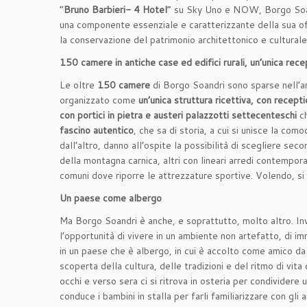
“
Bruno Barbieri- 4 Hotel
” su Sky Uno e NOW, Borgo Soan
una componente essenziale e caratterizzante della sua off
la conservazione del patrimonio architettonico e culturale
150 camere in antiche case ed edifici rurali, un’unica rece
Le oltre
150 camere
di Borgo Soandri sono sparse nell’an
organizzato come
un’unica struttura ricettiva, con recept
con portici in pietra e austeri palazzotti settecenteschi
c
fascino autentico
, che sa di storia, a cui si unisce la comod
dall’altro, danno all’ospite la possibilità di scegliere sec
della montagna carnica, altri con lineari arredi contempora
comuni dove riporre le attrezzature sportive. Volendo, s
Un paese come albergo
Ma Borgo Soandri è anche, e soprattutto, molto altro. Invit
l’opportunità di vivere in un ambiente non artefatto, di i
in un paese che è albergo, in cui è accolto come amico da
scoperta della cultura, delle tradizioni e del ritmo di vit
occhi e verso sera ci si ritrova in osteria per condividere
conduce i bambini in stalla per farli familiarizzare con gli