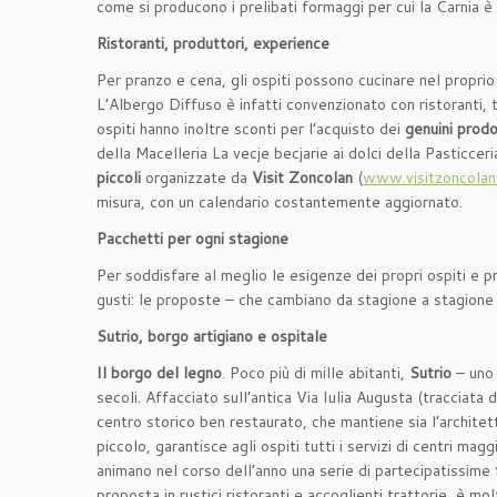
come si producono i prelibati formaggi per cui la Carnia è
Ristoranti, produttori, experience
Per pranzo e cena, gli ospiti possono cucinare nel propr
L’Albergo Diffuso è infatti convenzionato con ristoranti, tr
ospiti hanno inoltre sconti per l’acquisto dei
genuini prodo
della Macelleria La vecje becjarie ai dolci della Pasticcer
piccoli
organizzate da
Visit Zoncolan
(
www.visitzoncolan
misura, con un calendario costantemente aggiornato.
Pacchetti per ogni stagione
Per soddisfare al meglio le esigenze dei propri ospiti e 
gusti: le proposte – che cambiano da stagione a stagione 
Sutrio, borgo artigiano e ospitale
Il borgo del legno
. Poco più di mille abitanti,
Sutrio
– uno 
secoli. Affacciato sull’antica Via Iulia Augusta (tracciata d
centro storico ben restaurato, che mantiene sia l’architett
piccolo, garantisce agli ospiti tutti i servizi di centri ma
animano nel corso dell’anno una serie di partecipatissime
proposta in rustici ristoranti e accoglienti trattorie, è 