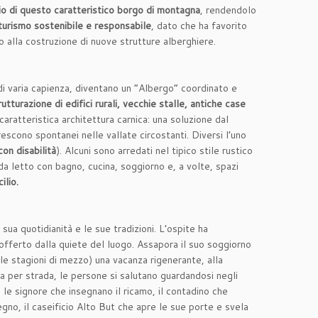
zio di questo caratteristico borgo di montagna
, rendendolo
turismo sostenibile e responsabile
, dato che ha favorito
o alla costruzione di nuove strutture alberghiere.
di varia capienza, diventano un “Albergo” coordinato e
rutturazione di edifici rurali, vecchie stalle, antiche case
 caratteristica architettura carnica: una soluzione dal
escono spontanei nelle vallate circostanti. Diversi l’uno
on disabilità
). Alcuni sono arredati nel tipico stile rustico
da letto con bagno, cucina, soggiorno e, a volte, spazi
icilio.
sua quotidianità e le sue tradizioni. L’ospite ha
 offerto dalla quiete del luogo. Assapora il suo soggiorno
le stagioni di mezzo) una vacanza rigenerante, alla
ra per strada, le persone si salutano guardandosi negli
 le signore che insegnano il ricamo, il contadino che
legno, il caseificio Alto But che apre le sue porte e svela