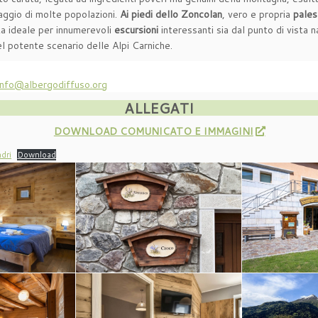
saggio di molte popolazioni.
Ai piedi dello Zoncolan
, vero e propria
pales
nza ideale per innumerevoli
escursioni
interessanti sia dal punto di vista n
l potente scenario delle Alpi Carniche.
info@albergodiffuso.org
ALLEGATI
DOWNLOAD COMUNICATO E IMMAGINI
dri
Download