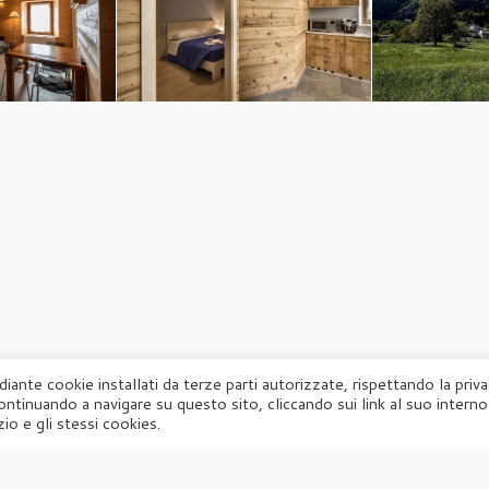
diante cookie installati da terze parti autorizzate, rispettando la priv
ontinuando a navigare su questo sito, cliccando sui link al suo interno
·
© 2026
Agorà
·
Powered by
·
Designed con il
tema Customizr
·
io e gli stessi cookies.
UFFICIO STAMPA