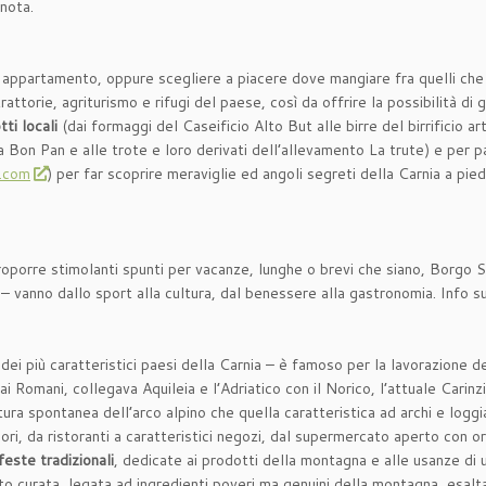
 nota.
io appartamento, oppure scegliere a piacere dove mangiare fra quelli ch
attorie, agriturismo e rifugi del paese, così da offrire la possibilità di g
tti locali
(dai formaggi del Caseificio Alto But alle birre del birrificio ar
ia Bon Pan e alle trote e loro derivati dell’allevamento La trute) e per 
.com
) per far scoprire meraviglie ed angoli segreti della Carnia a piedi
proporre stimolanti spunti per vacanze, lunghe o brevi che siano, Borgo
– vanno dallo sport alla cultura, dal benessere alla gastronomia. Info s
dei più caratteristici paesi della Carnia – è famoso per la lavorazione del
ai Romani, collegava Aquileia e l’Adriatico con il Norico, l’attuale Carinzi
ura spontanea dell’arco alpino che quella caratteristica ad archi e loggia
ggiori, da ristoranti a caratteristici negozi, dal supermercato aperto con 
feste tradizionali
, dedicate ai prodotti della montagna e alle usanze d
molto curata, legata ad ingredienti poveri ma genuini della montagna, esa