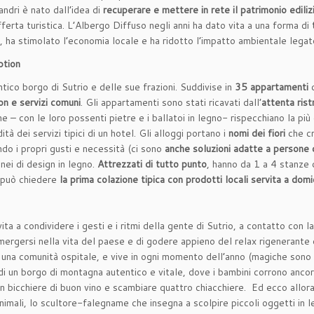
dri è nato dall’idea di
recuperare e mettere in rete il patrimonio edili
erta turistica. L’Albergo Diffuso negli anni ha dato vita a una forma di
, ha stimolato l’economia locale e ha ridotto l’impatto ambientale legat
ption
tico borgo di Sutrio e delle sue frazioni. Suddivise in
35 appartamenti
ion e servizi comuni
. Gli appartamenti sono stati ricavati dall’
attenta rist
he – con le loro possenti pietre e i ballatoi in legno- rispecchiano la più
ità dei servizi tipici di un hotel. Gli alloggi portano i
nomi dei fiori
che cr
ondo i propri gusti e necessità (ci sono
anche soluzioni adatte a persone c
nei di design in legno.
Attrezzati di tutto punto
, hanno da 1 a 4 stanze 
i può chiedere
la prima colazione tipica con prodotti locali servita a dom
a a condividere i gesti e i ritmi della gente di Sutrio, a contatto con la 
mmergersi nella vita del paese e di godere appieno del relax rigenerante
 una comunità ospitale, e vive in ogni momento dell’anno (magiche sono 
a di un borgo di montagna autentico e vitale, dove i bambini corrono anco
 un bicchiere di buon vino e scambiare quattro chiacchiere. Ed ecco allora
 animali, lo scultore-falegname che insegna a scolpire piccoli oggetti in 