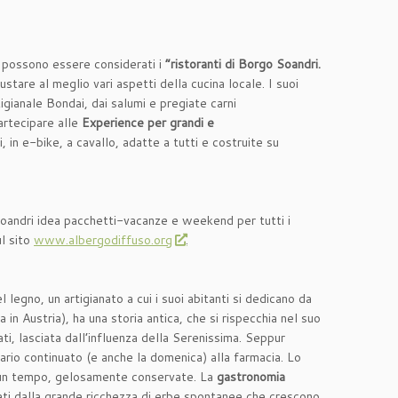
e possono essere considerati i
“ristoranti di Borgo Soandri.
ustare al meglio vari aspetti della cucina locale. I suoi
tigianale Bondai, dai salumi e pregiate carni
partecipare alle
Experience per grandi e
, in e-bike, a cavallo, adatte a tutti e costruite su
 Soandri idea pacchetti-vacanze e weekend per tutti i
ul sito
www.albergodiffuso.org
.
 legno, un artigianato a cui i suoi abitanti si dedicano da
a in Austria), ha una storia antica, che si rispecchia nel suo
ti, lasciata dall’influenza della Serenissima. Seppur
orario continuato (e anche la domenica) alla farmacia. Lo
i un tempo, gelosamente conservate. La
gastronomia
ltati dalla grande ricchezza di erbe spontanee che crescono