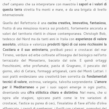
chef campano che sa interpretare con maestria
i sapori e i valori di
questa terra
stretta fra monti e mare, e da una brigata di livello
internazionale.
Quella del Refettorio è una
cucina creativa, innovativa, fantasiosa
,
frutto di una minuziosa ricerca sui prodotti, fortemente ancorata ai
valori del territorio riletti in chiave contemporanea. Christoph Bob,
tedesco del Nord ma da tanti anni in Italia con
esperienze di valore
assoluto
, utilizza e valorizza
prodotti tipici di cui sono ricchissimi la
Costiera e il suo entroterra
, prelibati pesci e crostacei del mar
Tirreno, verdure ed erbe coltivate all’insegna del biologico nell’orto
terrazzato del Monastero, baciato dal sole. E quindi ortaggi
freschissimi, erbe profumate, pasta di Gragnano, il pescato del
giorno, alici di Cetara, formaggi artigianali, carni del Monti Lattari. I
suoi piatti evidenziano una creatività ben sorretta da
fondamentali
tecnici di valore
, estrosa, variegata, talvolta sorprendente.
L’amore
per il Mediterraneo
e per i suoi sapori emerge in ogni piatto,
diventando una
cifra stilistica chiara e distintiva
. Nel menu, che si
ispira alle stagioni, spiccano piatti come le tre variazioni di
crostacei, l’astice su purea di ceci, l’insalatina di fave all’olio d’oliva
affumicato, i ravioli di gamberoni, i fusilli con calamari, pomodori del