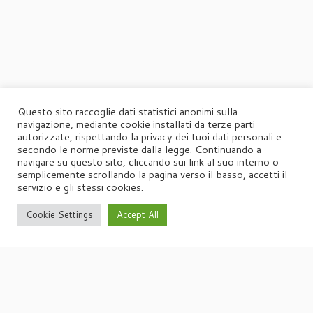
Questo sito raccoglie dati statistici anonimi sulla
navigazione, mediante cookie installati da terze parti
autorizzate, rispettando la privacy dei tuoi dati personali e
secondo le norme previste dalla legge. Continuando a
navigare su questo sito, cliccando sui link al suo interno o
semplicemente scrollando la pagina verso il basso, accetti il
servizio e gli stessi cookies.
Cookie Settings
Accept All
·
© 2026
Agorà
·
Powered by
·
Designed con il
tema Customizr
·
UFFICIO STAMPA
Agorà di Marina Tagliaferri
Via Matteotti 70, 34071 – Cormòns (GO)
P.IVA 00417590312