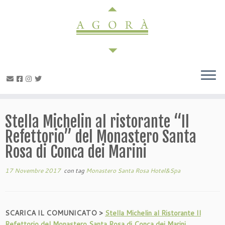
Passa
al
contenuto
Stella Michelin al ristorante “Il
Refettorio” del Monastero Santa
Rosa di Conca dei Marini
17 Novembre 2017
con tag
Monastero Santa Rosa Hotel&Spa
SCARICA IL COMUNICATO >
Stella Michelin al Ristorante Il
Refettorio del Monastero Santa Rosa di Conca dei Marini