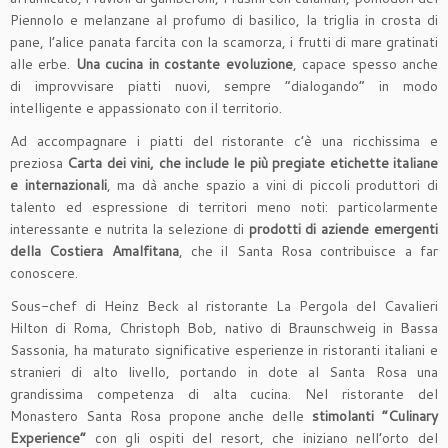
Piennolo e melanzane al profumo di basilico, la triglia in crosta di
pane, l’alice panata farcita con la scamorza, i frutti di mare gratinati
alle erbe.
Una cucina in costante evoluzione
, capace spesso anche
di improvvisare piatti nuovi, sempre “dialogando” in modo
intelligente e appassionato con il territorio.
Ad accompagnare i piatti del ristorante c’è una ricchissima e
preziosa
Carta dei vini, che include le più pregiate etichette italiane
e internazionali
, ma dà anche spazio a vini di piccoli produttori di
talento ed espressione di territori meno noti: particolarmente
interessante e nutrita la selezione di
prodotti di aziende emergenti
della Costiera Amalfitana
, che il Santa Rosa contribuisce a far
conoscere.
Sous-chef di Heinz Beck al ristorante La Pergola del Cavalieri
Hilton di Roma, Christoph Bob, nativo di Braunschweig in Bassa
Sassonia, ha maturato significative esperienze in ristoranti italiani e
stranieri di alto livello, portando in dote al Santa Rosa una
grandissima competenza di alta cucina. Nel ristorante del
Monastero Santa Rosa propone anche delle
stimolanti “Culinary
Experience”
con gli ospiti del resort, che iniziano nell’orto del