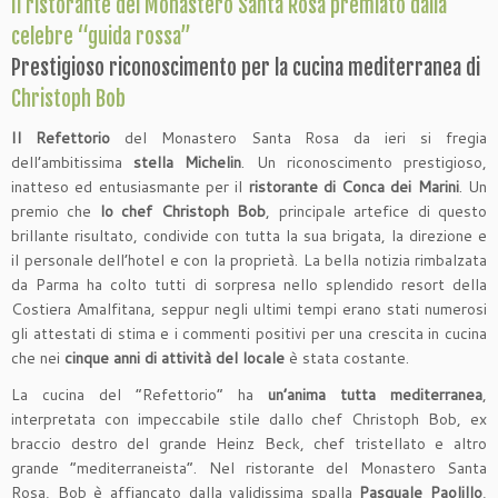
Il ristorante del Monastero Santa Rosa premiato dalla
celebre “guida rossa”
Prestigioso riconoscimento per la cucina mediterranea di
Christoph Bob
Il Refettorio
del Monastero Santa Rosa da ieri si fregia
dell’ambitissima
stella Michelin
. Un riconoscimento prestigioso,
inatteso ed entusiasmante per il
ristorante di Conca dei Marini
. Un
premio che
lo chef Christoph Bob
, principale artefice di questo
brillante risultato, condivide con tutta la sua brigata, la direzione e
il personale dell’hotel e con la proprietà. La bella notizia rimbalzata
da Parma ha colto tutti di sorpresa nello splendido resort della
Costiera Amalfitana, seppur negli ultimi tempi erano stati numerosi
gli attestati di stima e i commenti positivi per una crescita in cucina
che nei
cinque anni di attività del locale
è stata costante.
La cucina del “Refettorio” ha
un’anima tutta mediterranea
,
interpretata con impeccabile stile dallo chef Christoph Bob, ex
braccio destro del grande Heinz Beck, chef tristellato e altro
grande “mediterraneista”. Nel ristorante del Monastero Santa
Rosa, Bob è affiancato dalla validissima spalla
Pasquale Paolillo
,