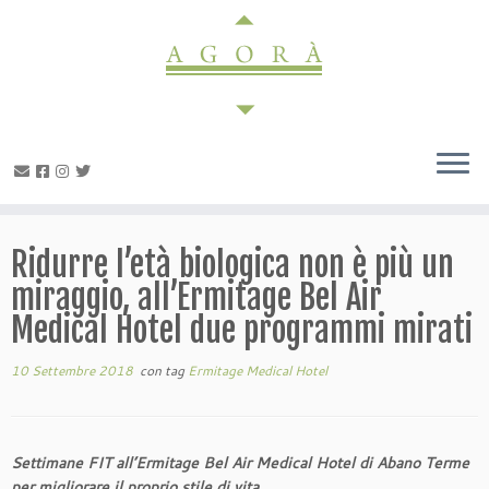
Passa
al
contenuto
Ridurre l’età biologica non è più un
miraggio, all’Ermitage Bel Air
Medical Hotel due programmi mirati
10 Settembre 2018
con tag
Ermitage Medical Hotel
Settimane FIT all’Ermitage Bel Air Medical Hotel di Abano Terme
per migliorare il proprio stile di vita.