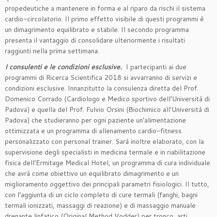
propedeutiche a mantenere in forma e al riparo da rischi il sistema
cardio-circolatorio. Il primo effetto visibile di questi programmi è
un dimagrimento equilibrato e stabile. Il secondo programma
presenta il vantaggio di consolidare ulteriormente i risultati
raggiunti nella prima settimana.
I consulenti e le condizioni esclusive.
I partecipanti ai due
programmi di Ricerca Scientifica 2018 si avvarranno di servizi e
condizioni esclusive. Innanzitutto la consulenza diretta del Prof.
Domenico Corrado (Cardiologo e Medico sportivo dell’Università di
Padova) e quella del Prof. Fulvio Orsini (Biochimico all’Università di
Padova) che studieranno per ogni paziente un’alimentazione
ottimizzata e un programma di allenamento cardio-fitness
personalizzato con personal trainer. Sarà inoltre elaborato, con la
supervisione degli specialisti in medicina termale e in riabilitazione
fisica dell’Ermitage Medical Hotel, un programma di cura individuale
che avrà come obiettivo un equilibrato dimagrimento e un
miglioramento oggettivo dei principali parametri fisiologici. Il tutto,
con l’aggiunta di un ciclo completo di cure termali (fanghi, bagni
termali ionizzati, massaggi di reazione) e di massaggio manuale
drenante linfatico (Original Method Vodder) per tronco, arti