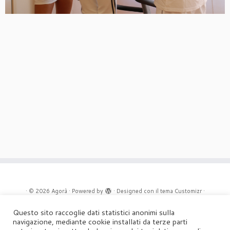
·
© 2026
Agorà
·
Powered by
·
Designed con il
tema Customizr
·
Questo sito raccoglie dati statistici anonimi sulla
UFFICIO STAMPA
navigazione, mediante cookie installati da terze parti
Agorà di Marina Tagliaferri