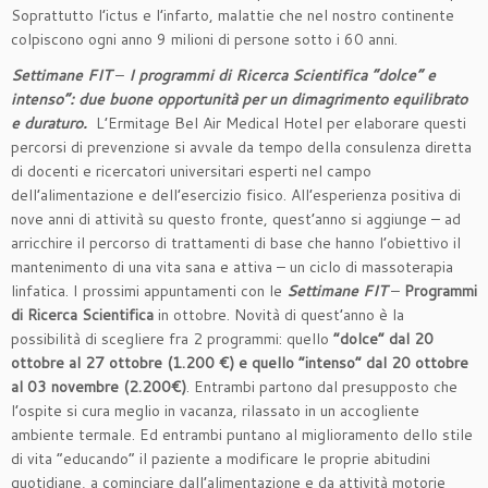
Soprattutto l’ictus e l’infarto, malattie che nel nostro continente
colpiscono ogni anno 9 milioni di persone sotto i 60 anni.
Settimane FIT
–
I programmi di Ricerca Scientifica “dolce” e
intenso”: due buone opportunità per un dimagrimento equilibrato
e duraturo.
L’Ermitage Bel Air Medical Hotel per elaborare questi
percorsi di prevenzione si avvale da tempo della consulenza diretta
di docenti e ricercatori universitari esperti nel campo
dell’alimentazione e dell’esercizio fisico. All’esperienza positiva di
nove anni di attività su questo fronte, quest’anno si aggiunge – ad
arricchire il percorso di trattamenti di base che hanno l’obiettivo il
mantenimento di una vita sana e attiva – un ciclo di massoterapia
linfatica. I prossimi appuntamenti con le
Settimane FIT
–
Programmi
di Ricerca Scientifica
in ottobre. Novità di quest’anno è la
possibilità di scegliere fra 2 programmi: quello
“dolce” dal
20
ottobre al 27 ottobre (1.200 €)
e quello “intenso” dal
20 ottobre
al 03 novembre (2.200€)
. Entrambi partono dal presupposto che
l’ospite si cura meglio in vacanza, rilassato in un accogliente
ambiente termale. Ed entrambi puntano al miglioramento dello stile
di vita “educando” il paziente a modificare le proprie abitudini
quotidiane, a cominciare dall’alimentazione e da attività motorie