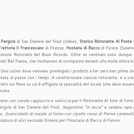
 Pergola
di San Daniele del Friuli (Udine),
Storico Ristorante Al Ponte
d
rattoria Il Francescano
di Firenze,
Hostaria di Bacco
di Furore (Salerno
Unione Ristoranti del Buon Ricordo. Oltre un centinaio sono dunque i
del Bel Paese, che rischiavano di scomparire davanti alla moda allora in 
o. Una cucina dove venivano privilegiati i prodotti a km zero ben prima c
ata al passo con i tempi. A caratterizzare ciascun ristorante, e a crea
ietri sul Mare su cui è effigiata la specialità del locale (che deve essere
ovata.
ane con cavolo cappuccio e salsiccia
per il Ristorante Al Sole di Forni
ergola di San Daniele del Friuli,
Seppioline “in tecia” e sedano rapa
p
no,
Guancialetti di maiale al forno con cipolle rosse di Parma caramell
latura di alici
secondo Erminia per l’Hostaria di Bacco di Furore.