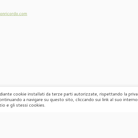
onricordo.com
diante cookie installati da terze parti autorizzate, rispettando la priv
ontinuando a navigare su questo sito, cliccando sui link al suo interno
·
© 2026
Agorà
·
Powered by
·
Designed con il
tema Customizr
·
io e gli stessi cookies.
UFFICIO STAMPA
Agorà di Marina Tagliaferri
Via Matteotti 70, 34071 – Cormòns (GO)