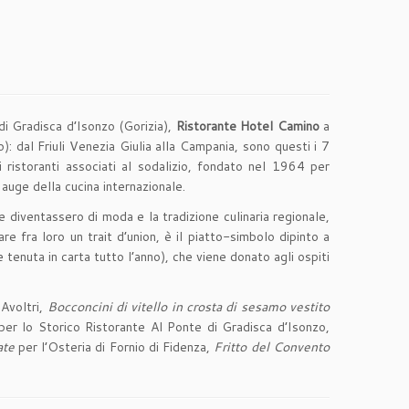
i Gradisca d’Isonzo (Gorizia),
Ristorante Hotel Camino
a
): dal Friuli Venezia Giulia alla Campania, sono questi i 7
 ristoranti associati al sodalizio, fondato nel 1964 per
auge della cucina internazionale.
he diventassero di moda e la tradizione culinaria regionale,
re fra loro un trait d’union, è il piatto-simbolo dipinto a
 tenuta in carta tutto l’anno), che viene donato agli ospiti
 Avoltri,
Bocconcini di vitello in crosta di sesamo vestito
er lo Storico Ristorante Al Ponte di Gradisca d’Isonzo,
ate
per l’Osteria di Fornio di Fidenza,
Fritto del Convento