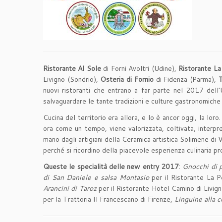
Ristorante Al Sole
di Forni Avoltri (Udine),
Ristorante La
Livigno (Sondrio),
Osteria di Fornio
di Fidenza (Parma),
T
nuovi ristoranti che entrano a far parte nel 2017 dell’
salvaguardare le tante tradizioni e culture gastronomiche 
Cucina del territorio era allora, e lo è ancor oggi, la lor
ora come un tempo, viene valorizzata, coltivata, interpret
mano dagli artigiani della Ceramica artistica Solimene di V
perché si ricordino della piacevole esperienza culinaria pr
Queste le specialità delle new entry 2017
:
Gnocchi di p
di San Daniele e salsa Montasio
per il Ristorante La P
Arancini di Taroz
per il Ristorante Hotel Camino di Livig
per la Trattoria Il Francescano di Firenze,
Linguine alla co