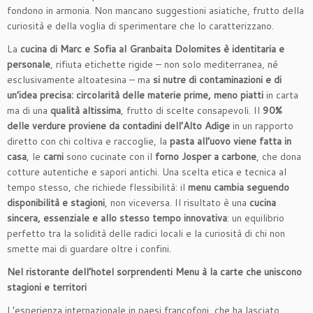
fondono in armonia. Non mancano suggestioni asiatiche, frutto della
curiosità e della voglia di sperimentare che lo caratterizzano.
La
cucina di Marc e Sofia al Granbaita Dolomites è identitaria e
personale
, rifiuta etichette rigide – non solo mediterranea, né
esclusivamente altoatesina – ma
si nutre di contaminazioni e di
un’idea precisa: circolarità delle materie prime, meno piatti
in carta
ma di una
qualità altissima
, frutto di scelte consapevoli. Il
90%
delle verdure proviene da contadini dell’Alto Adige
in un rapporto
diretto con chi coltiva e raccoglie, la
pasta all’uovo viene fatta in
casa
, le
carni
sono cucinate con il
forno Josper a carbone
, che dona
cotture autentiche e sapori antichi. Una scelta etica e tecnica al
tempo stesso, che richiede flessibilità: il
menu cambia seguendo
disponibilità e stagioni
, non viceversa. Il risultato è una
cucina
sincera, essenziale e allo stesso tempo innovativa
: un equilibrio
perfetto tra la solidità delle radici locali e la curiosità di chi non
smette mai di guardare oltre i confini.
Nel ristorante dell’hotel sorprendenti Menu à la carte che uniscono
stagioni e territori
L’esperienza internazionale in paesi francofoni, che ha lasciato