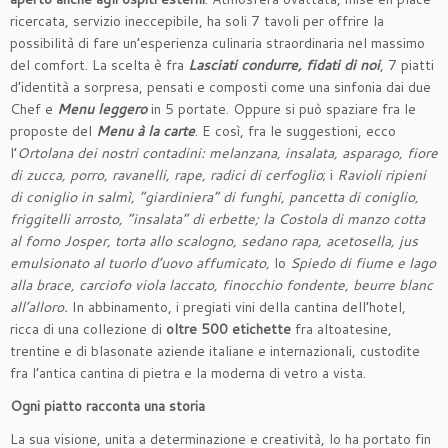
ricercata, servizio ineccepibile, ha soli 7 tavoli per offrire la
possibilità di fare un’esperienza culinaria straordinaria nel massimo
del comfort. La scelta è fra
Lasciati condurre, fidati di noi
, 7 piatti
d’identità a sorpresa, pensati e composti come una sinfonia dai due
Chef e
Menu leggero
in 5 portate. Oppure si può spaziare fra le
proposte del
Menu à la carte
. E così, fra le suggestioni, ecco
l’
Ortolana dei nostri contadini: melanzana, insalata, asparago, fiore
di zucca, porro, ravanelli, rape, radici di cerfoglio
; i
Ravioli ripieni
di coniglio in salmì, “giardiniera” di funghi, pancetta di coniglio,
friggitelli arrosto, “insalata” di erbette; la Costola di manzo cotta
al forno Josper, torta allo scalogno, sedano rapa, acetosella, jus
emulsionato al tuorlo d’uovo affumicato,
lo
Spiedo di fiume e lago
alla brace, carciofo viola laccato, finocchio fondente, beurre blanc
all’alloro.
In abbinamento, i pregiati vini della cantina dell’hotel,
ricca di una collezione di
oltre 500 etichette
fra altoatesine,
trentine e di blasonate aziende italiane e internazionali, custodite
fra l’antica cantina di pietra e la moderna di vetro a vista.
Ogni piatto racconta una storia
La sua visione, unita a determinazione e creatività, lo ha portato fin