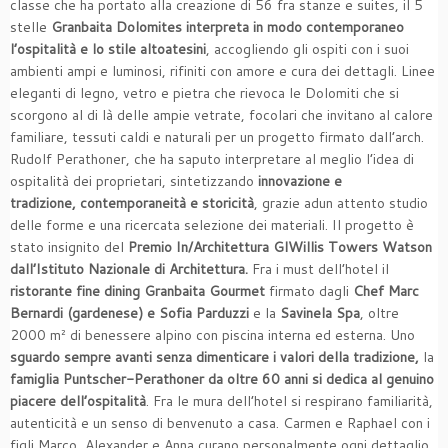
classe che ha portato alla creazione di 56 fra stanze e suites, il 5
stelle
Granbaita Dolomites
interpreta in modo contemporaneo
l’ospitalità e lo stile altoatesini
, accogliendo gli ospiti con i suoi
ambienti ampi e luminosi, rifiniti con amore e cura dei dettagli. Linee
eleganti di legno, vetro e pietra che rievoca le Dolomiti che si
scorgono al di là delle ampie vetrate, focolari che invitano al calore
familiare, tessuti caldi e naturali per un progetto firmato dall’arch.
Rudolf Perathoner, che ha saputo interpretare al meglio l’idea di
ospitalità dei proprietari, sintetizzando
innovazione e
tradizione,
contemporaneità e storicità
, grazie adun attento studio
delle forme e una ricercata selezione dei materiali. Il progetto è
stato insignito del
Premio In/Architettura GlWillis Towers Watson
dall’Istituto Nazionale di Architettura.
Fra i must dell’hotel il
ristorante fine dining Granbaita Gourmet
firmato dagli
Chef Marc
Bernardi (gardenese) e Sofia Parduzzi
e la
Savinela Spa
, oltre
2000 m² di benessere alpino con piscina interna ed esterna. Uno
sguardo sempre avanti senza dimenticare i valori della tradizione,
la
famiglia Puntscher-Perathoner
da oltre 60 anni
si dedica al genuino
piacere dell’ospitalità
. Fra le mura dell’hotel si respirano familiarità,
autenticità e un senso di benvenuto a casa. Carmen e Raphael con i
figli Marco, Alexander e Anna curano personalmente ogni dettaglio