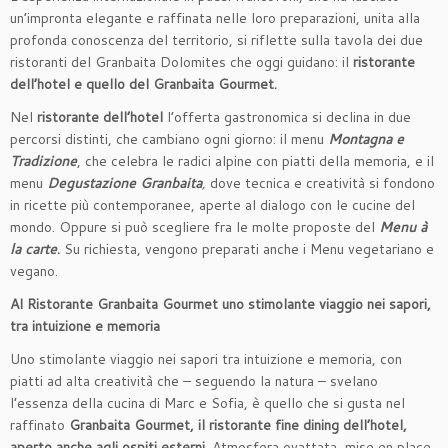
un’impronta elegante e raffinata nelle loro preparazioni, unita alla
profonda conoscenza del territorio, si riflette sulla tavola dei due
ristoranti del Granbaita Dolomites che oggi guidano: il
ristorante
dell’hotel e quello del Granbaita Gourmet.
Nel
ristorante dell’hotel
l’offerta gastronomica si declina in due
percorsi distinti, che cambiano ogni giorno: il menu
Montagna e
Tradizione
, che celebra le radici alpine con piatti della memoria, e il
menu
Degustazione Granbaita
,
dove tecnica e creatività si fondono
in ricette più contemporanee, aperte al dialogo con le cucine del
mondo. Oppure si può scegliere fra le molte proposte del
Menu à
la carte
.
Su richiesta, vengono preparati anche i Menu vegetariano e
vegano.
Al Ristorante
Granbaita Gourmet uno stimolante viaggio nei sapori,
tra intuizione e memoria
Uno stimolante viaggio nei sapori tra intuizione e memoria, con
piatti ad alta creatività che – seguendo la natura – svelano
l’essenza della cucina di Marc e Sofia, è quello che si gusta nel
raffinato
Granbaita Gourmet,
il ristorante fine dining
dell’hotel,
aperto anche agli ospiti esterni
. Atmosfera ovattata, mise en place