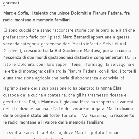
gourmet.
Marc e Sofia, il talento che unisce Dolomiti e Pianura Padana, fra
radici montane e memorie familiari
Ci sono cuochi che sanno raccontare storie con le parole, e altri che
preferiscono farlo con i piatti.
Marc Bernardi
appartiene a questa
seconda categoria: gardenese doc (è nato infatti a Selva di Val
Gardena),
cresciuto tra la Val Gardena e Mantova, porta in cucina
l’essenza di due mondi gastronomici distanti e complementari
. Da un
lato le Dolomiti, con i loro sapori intensi, i formaggi, la selvaggina e
le erbe di montagna; dall’altro la Pianura Padana, con il riso, i tortelli
e una tradizione agricola che parla di abbondanza e convivialità.
Il primo seme della sua passione lo ha piantato la
nonna Elsa
,
custode della cucina altoatesina, che gli ha trasmesso ricette e
gesti antichi. Poi, a
Mantova
, il giovane Marc ha scoperto la varietà
della tradizione padana e l’arte di lavorare in brigata. Ma il
richiamo
delle origini è stato più forte
: tornato in Val Gardena, ha
riscoperto
le radici montane e il valore della memoria familiare
.
La svolta è arrivata a Bolzano, dove Marc ha potuto formarsi