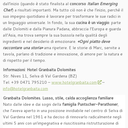
dall’inizio (quando è stato finalista al
concorso
Italian Emerging
Chef
) a risultati importanti. Ma tutto ciò non è che l’inizio, perché il
suo impegno quotidiano è lavorare per trasformare le sue radici in
un linguaggio universale. In fondo, la sua
cucina è un viaggio
: parte
dalle Dolomiti e dalla Pianura Padana, abbraccia l’Europa e guarda
all’Asia, ma trova sempre la sua bussola nella qualità degli
ingredienti e nel desiderio di emozionare.
«Ogni piatto deve
raccontare una storia»
ama ripetere. E le storie di Marc, servite a
tavola, parlano di tradizione e innovazione, di amore per la natura e
di rispetto per il tempo.
Informazioni
:
Hotel Granbaita Dolomites
Str. Nives 11, Selva di Val Gardena (BZ)
Tel. +39 0471 795210 –
www.hotelgranbaita.com
–
info@hotelgranbaita.com
Granbaita Dolomites. Lusso, stile, calda accoglienza familiare
Nato dalle idee e dai sogni della
famiglia Puntscher-Perathoner
,
che l’aveva aperto in una posizione invidiabile nel centro di Selva di
Val Gardena nel 1961 e ha deciso di rinnovarlo radicalmente negli
ultimi 5 anni con un’impegnativa e riuscitissima ristrutturazione di