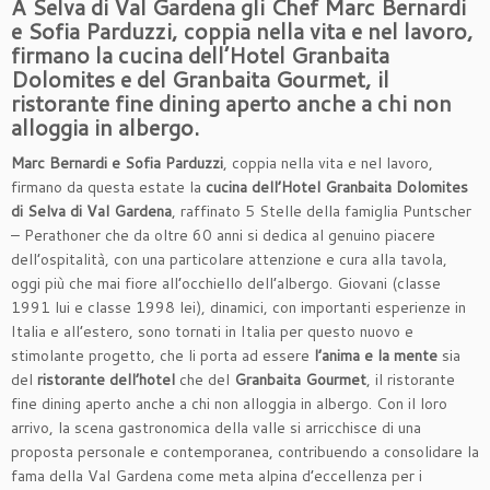
A Selva di Val Gardena
gli Chef Marc Bernardi
e Sofia Parduzzi, coppia nella vita e nel lavoro,
firmano la cucina dell’Hotel Granbaita
Dolomites
e del Granbaita Gourmet,
il
ristorante fine dining aperto anche a chi non
alloggia in albergo.
Marc Bernardi e Sofia Parduzzi
, coppia nella vita e nel lavoro,
firmano da questa estate la
cucina dell’Hotel
Granbaita Dolomites
di Selva di Val Gardena
, raffinato 5 Stelle della famiglia Puntscher
– Perathoner che da oltre 60 anni si dedica al genuino piacere
dell’ospitalità, con una particolare attenzione e cura alla tavola,
oggi più che mai fiore all’occhiello dell’albergo. Giovani (classe
1991 lui e classe 1998 lei), dinamici, con importanti esperienze in
Italia e all’estero, sono tornati in Italia per questo nuovo e
stimolante progetto, che li porta ad essere
l’anima e la mente
sia
del
ristorante dell’hotel
che del
Granbaita Gourmet
, il ristorante
fine dining aperto anche a chi non alloggia in albergo. Con il loro
arrivo, la scena gastronomica della valle si arricchisce di una
proposta personale e contemporanea, contribuendo a consolidare la
fama della Val Gardena come meta alpina d’eccellenza per i