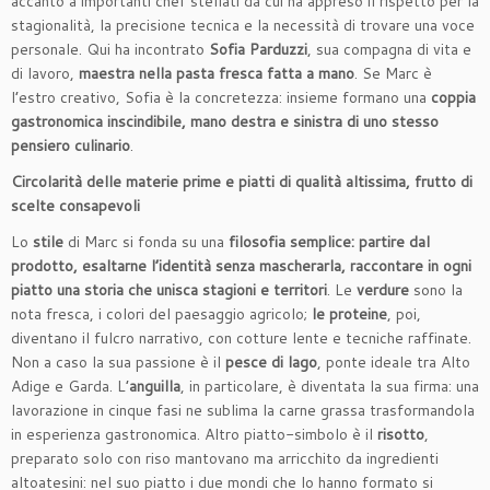
accanto a importanti chef stellati da cui ha appreso il rispetto per la
stagionalità, la precisione tecnica e la necessità di trovare una voce
personale. Qui ha incontrato
Sofia Parduzzi
, sua compagna di vita e
di lavoro,
maestra nella pasta fresca fatta a mano
. Se Marc è
l’estro creativo, Sofia è la concretezza: insieme formano una
coppia
gastronomica inscindibile, mano destra e sinistra di uno stesso
pensiero culinario
.
Circolarità delle materie prime e piatti di qualità altissima, frutto di
scelte consapevoli
Lo
stile
di Marc si fonda su una
filosofia semplice: partire dal
prodotto, esaltarne l’identità senza mascherarla, raccontare in ogni
piatto una storia che unisca stagioni e territori
. Le
verdure
sono la
nota fresca, i colori del paesaggio agricolo;
le proteine
, poi,
diventano il fulcro narrativo, con cotture lente e tecniche raffinate.
Non a caso la sua passione è il
pesce di lago
, ponte ideale tra Alto
Adige e Garda. L’
anguilla
, in particolare, è diventata la sua firma: una
lavorazione in cinque fasi ne sublima la carne grassa trasformandola
in esperienza gastronomica. Altro piatto-simbolo è il
risotto
,
preparato solo con riso mantovano ma arricchito da ingredienti
altoatesini: nel suo piatto i due mondi che lo hanno formato si