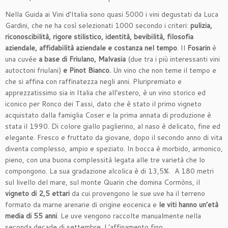
Nella Guida ai Vini d’Italia sono quasi 5000 i vini degustati da Luca
Gardini, che ne ha così selezionati 1000 secondo i criteri:
pulizia,
riconoscibilità, rigore stilistico, identità, bevibilità, filosofia
aziendale, affidabilità aziendale e costanza nel tempo
. Il
Fosarin
è
una cuvée
a base di Friulano, Malvasia
(due tra i più interessanti vini
autoctoni friulani)
e Pinot Bianco.
Un vino che non teme il tempo e
che si affina con raffinatezza negli anni. Pluripremiato e
apprezzatissimo sia in Italia che all’estero, è un vino storico ed
iconico per Ronco dei Tassi, dato che è stato il primo vigneto
acquistato dalla famiglia Coser e la prima annata di produzione è
stata il 1990. Di colore giallo paglierino, al naso è delicato, fine ed
elegante. Fresco e fruttato da giovane, dopo il secondo anno di vita
diventa complesso, ampio e speziato. In bocca è morbido, armonico,
pieno, con una buona complessità legata alle tre varietà che lo
compongono. La sua gradazione alcolica è di 13,5%. A 180 metri
sul livello del mare, sul monte Quarin che domina Cormòns, il
vigneto di 2,5 ettari
da cui provengono le sue uve ha il terreno
formato da marne arenarie di origine eocenica e
le viti hanno un’età
media di 55 anni
. Le uve vengono raccolte manualmente nella
seconda decade di settembre. L’affinamento fino