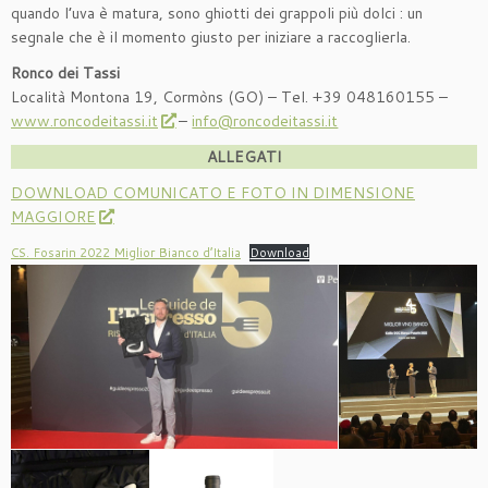
quando l’uva è matura, sono ghiotti dei grappoli più dolci : un
segnale che è il momento giusto per iniziare a raccoglierla.
Ronco dei Tassi
Località Montona 19, Cormòns (GO) – Tel. +39 048160155 –
www.roncodeitassi.it
–
info@roncodeitassi.it
ALLEGATI
DOWNLOAD COMUNICATO E FOTO IN DIMENSIONE
MAGGIORE
CS. Fosarin 2022 Miglior Bianco d’Italia
Download