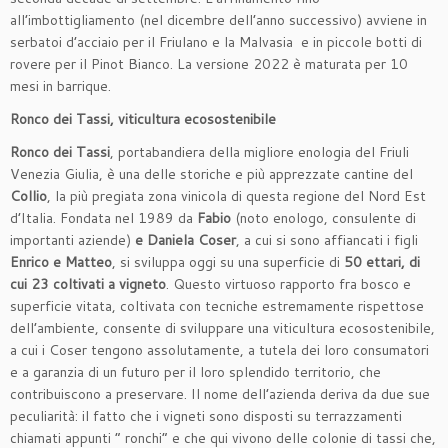
all’imbottigliamento (nel dicembre dell’anno successivo) avviene in
serbatoi d’acciaio per il Friulano e la Malvasia e in piccole botti di
rovere per il Pinot Bianco. La versione 2022 è maturata per 10
mesi in barrique.
Ronco dei Tassi, viticultura ecosostenibile
Ronco dei Tassi
, portabandiera della migliore enologia del Friuli
Venezia Giulia, è una delle storiche e più apprezzate cantine del
Collio
, la più pregiata zona vinicola di questa regione del Nord Est
d’Italia. Fondata nel 1989 da
Fabio
(noto enologo, consulente di
importanti aziende)
e Daniela Coser
, a cui si sono affiancati i figli
Enrico e Matteo
, si sviluppa oggi su una superficie di
50 ettari, di
cui 23 coltivati a vigneto
. Questo virtuoso rapporto fra bosco e
superficie vitata, coltivata con tecniche estremamente rispettose
dell’ambiente, consente di sviluppare una viticultura ecosostenibile,
a cui i Coser tengono assolutamente, a tutela dei loro consumatori
e a garanzia di un futuro per il loro splendido territorio, che
contribuiscono a preservare. Il nome dell’azienda deriva da due sue
peculiarità: il fatto che i vigneti sono disposti su terrazzamenti
chiamati appunti “ ronchi” e che qui vivono delle colonie di tassi che,