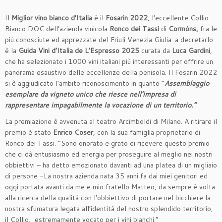
Il
Miglior vino bianco d’Italia
è il
Fosarin 2022
, l’eccellente Collio
Bianco DOC dell’azienda vinicola
Ronco dei Tassi
di
Cormòns,
fra le
più conosciute ed apprezzate del Friuli Venezia Giulia: a decretarlo
è la
Guida Vini d’Italia de L’Espresso 2025
curata da
Luca Gardini
,
che ha selezionato i 1000 vini italiani più interessanti per offrire un
panorama esaustivo delle eccellenze della penisola. Il Fosarin 2022
si è aggiudicato l’ambito riconoscimento in quanto “
Assemblaggio
esemplare da vigneto unico che riesce nell’impresa di
rappresentare impagabilmente la vocazione di un territorio.”
La premiazione è avvenuta al teatro Arcimboldi di Milano. A ritirare il
premio è stato
Enrico Coser
, con la sua famiglia proprietario di
Ronco dei Tassi. “Sono onorato e grato di ricevere questo premio
che ci dà entusiasmo ed energia per proseguire al meglio nei nostri
obbiettivi – ha detto emozionato davanti ad una platea di un migliaio
di persone -La nostra azienda nata 35 anni fa dai miei genitori ed
oggi portata avanti da me e mio fratello Matteo, da sempre è volta
alla ricerca della qualità con l’obbiettivo di portare nel bicchiere la
nostra sfumatura legata all’identità del nostro splendido territorio,
il Collio, estremamente vocato per i vini bianchi.”